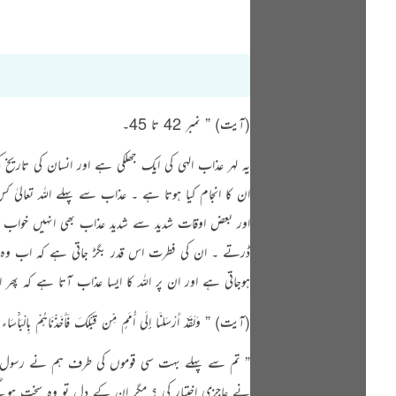
(آیت) ” نمبر 42 تا 45۔
یہ لہر عذاب الہی کی ایک جھلکی ہے اور انسان کی تار
ان کا انجام کیا ہوتا ہے ۔ عذاب سے پہلے اللہ تعالیٰ
اور بعض اوقات شدید سے شدید عذاب بھی انہیں خواب غف
ڈرتے ۔ ان کی فطرت اس قدر بگڑ جاتی ہے کہ اب وہ لاع
ہوجاتی ہے اور ان پر اللہ کا ایسا عذاب آتا ہے کہ پھر ا
(آیت) ” وَلَقَدْ أَرْسَلنَا إِلَی أُمَمٍ مِّن قَبْلِکَ فَأَخَذْنَاہُمْ بِالْبَأْسَاء وَالضَّرَّاء لَعَلَّہُمْ یَتَضَرَّعُونَ (42) فَلَوْلا إِذْ جَاء ہُمْ بَأْسُنَا تَضَرَّعُواْ وَلَ
” تم سے پہلے بہت سی قوموں کی طرف ہم نے رسول بھیج
نے عاجزی اختیار کی ؟ مگر ان کے دل تو وہ سخت ہوگئے