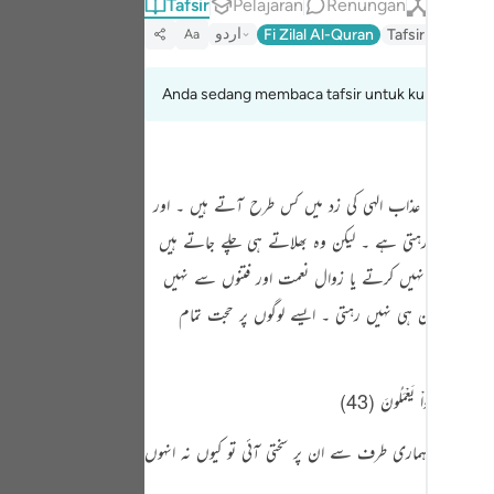
Tafsir
Pelajaran
Renungan
Qiraat
Portu
اردو
Fi Zilal Al-Quran
Tafsir Ibn Kathir
Aa
русск
Anda sedang membaca tafsir untuk kumpulan aya
Shqip
ภาษา
Türkç
یا ہے کہ لوگ عذاب الہی کی زد میں کس طرح آتے ہیں ۔ اور
اردو
نبیہ کی جاتی رہتی ہے ۔ لیکن وہ بھلاتے ہی چلے جاتے ہیں
وہ شکر ادا نہیں کرتے یا زوال نعمت اور فتنوں سے نہیں
简体
احوال ممکن ہی نہیں رہتی ۔ ایسے لوگوں پر حجت تمام
Melay
Españ
Kiswah
 ۔ پس جب ہماری طرف سے ان پر سختی آئی تو کیوں نہ انہوں
Tiếng 