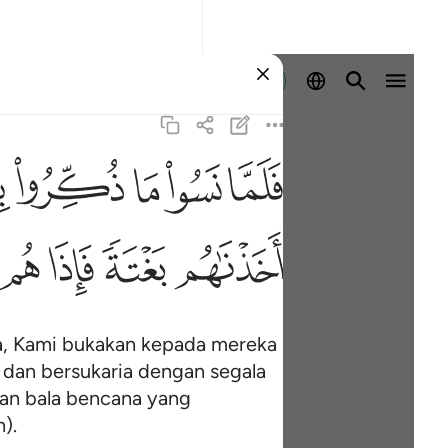
Log masuk
ﳇ
ﳈ
ﳉ
ﳊ
ﳋ
ف
ﳖ
ﳗ
ﳘ
ﳙ
a, Kami bukakan kepada mereka
dan bersukaria dengan segala
an bala bencana yang
).