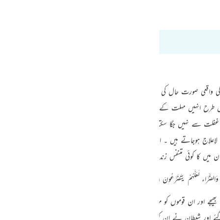
guês
Bayan Ul Quran
Tazkir Ul Quran
ий
t dari 6:42 hingga 6:45
ไทย
e
یخ کی واقعی صورت حال کی طرف اشارہ ہے لیکن اس میں کسی واقعہ کے بجائے یہ بتایا گ
 کس طرح انہیں مہلت کے بعد مہلت دیتا چلا جاتا ہے اور کس طرح ان کی تنبیہ کے بعد ت
لت سے نہیں جگا سکتا ۔ اور جب ان پر انعامات واکرامات کی بارش کردی جاتی ہے تو 
中文
لاج ہوجاتے ہیں ۔ ان کی زندگی میں اس قدر عمل بگاڑ رونما ہوجاتا ہے کہ اب اصلاح 
u
ن میں کا کوئی متنفس زندہ نہیں رہتا ۔
ol
ـکِن قَسَتْ قُلُوبُہُمْ وَزَیَّنَ لَہُمُ الشَّیْْطَانُ مَا کَانُواْ یَعْمَلُونَ (43)
ili
ے اور ان قوموں کو مصائب وآلام میں مبتلا کیا تاکہ وہ عاجزی کے ساتھ جھک جائیں
Việt
 اور شیطان نے ان کو اطمینان دلایا کہ جو کچھ تم کر رہے ہو خوب کر رہے ہو ۔