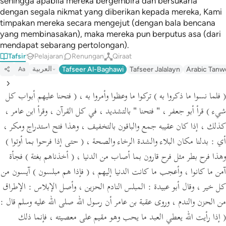
sehingga apabila mereka bergembira dan bersukaria
dengan segala nikmat yang diberikan kepada mereka, Kami
timpakan mereka secara mengejut (dengan bala bencana
yang membinasakan), maka mereka pun berputus asa (dari
mendapat sebarang pertolongan).
Tafsir
Pelajaran
Renungan
Qiraat
العربية
Tafseer Al-Baghawi
Tafseer Jalalayn
Arabic Tanw
Aa
( فلما نسوا ما ذكروا به )
تركوا ما وعظوا وأمروا به ،
( فتحنا عليهم أبواب كل
شيء )
قرأ أبو جعفر ،
" فتحنا "
بالتشديد ، في كل القرآن ، وقرأ ابن عامر ،
كذلك ، إذا كان عقيبه جمع والباقون بالتخفيف ، وهذا فتح استدراج ومكر ،
أي :
بدلنا مكان البلاء والشدة الرخاء والصحة ،
( حتى إذا فرحوا بما أوتوا )
وهذا فرح بطر مثل فرح قارون بما أصاب من الدنيا ،
( أخذناهم بغتة )
فجأة
آمن ما كانوا ، وأعجب ما كانت الدنيا إليهم ،
( فإذا هم مبلسون )
آيسون من
كل خير ،
وقال أبو عبيدة :
المبلس النادم الحزين ،
وأصل الإبلاس :
الإطراق
من الحزن والندم ،
وروى عقبة بن عامر أن رسول الله صلى الله عليه وسلم قال :
( إذا رأيت الله يعطي العبد ما يحب وهو مقيم على معصيته ، فإنما ذلك