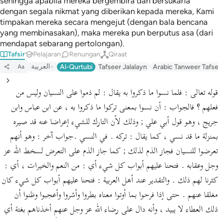
sehingga apabila mereka bergembira dan bersukaria
dengan segala nikmat yang diberikan kepada mereka, Kami
timpakan mereka secara mengejut (dengan bala bencana
yang membinasakan), maka mereka pun berputus asa (dari
mendapat sebarang pertolongan).
Tafsir
Pelajaran
Renungan
Qiraat
العربية
Al-Qurtubi
Tafseer Jalalayn
Arabic Tanweer Tafs
Aa
قوله تعالى : فلما نسوا ما ذكروا به يقال : لم ذموا على النسيان وليس من
فعلهم ؟ فالجواب : أن نسوا بمعنى تركوا ما ذكروا به ، عن ابن عباس وابن
جريج ، وهو قول أبي علي ; وذلك لأن التارك للشيء إعراضا عنه قد صيره
بمنزلة ما قد نسي ، كما يقال : تركه . في النسي .جواب آخر : وهو أنهم
تعرضوا للنسيان فجاز الذم لذلك ; كما جاز الذم على التعرض لسخط الله عز
وجل وعقابه . فتحنا عليهم أبواب كل شيء أي : من النعم والخيرات ، أي :
كثرنا لهم ذلك . والتقدير عند أهل العربية : فتحنا عليهم أبواب كل شيء كان
مغلقا عنهم . حتى إذا فرحوا بما أوتوا معناه بطروا وأشروا وأعجبوا وظنوا أن
ذلك العطاء لا يبيد ، وأنه دال على رضاء الله عز وجل عنهم أخذناهم بغتة أي