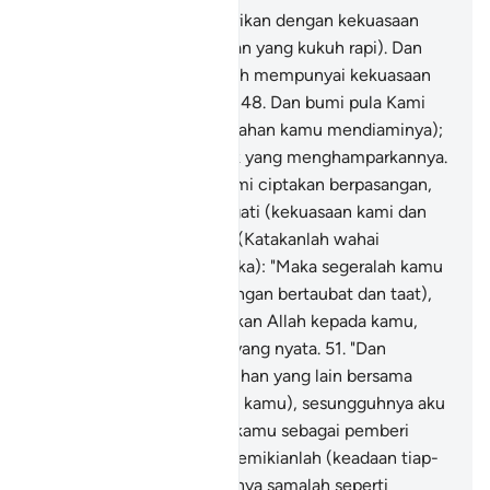
47
.
Dan langit itu Kami dirikan dengan kekuasaan
Kami (dalam bentuk binaan yang kukuh rapi). Dan
sesungguhnya Kami adalah mempunyai kekuasaan
yang luas tidak terhingga.
48
.
Dan bumi pula Kami
hamparkan (untuk kemudahan kamu mendiaminya);
maka Kamilah sebaik-baik yang menghamparkannya.
49
.
Dan tiap-tiap jenis Kami ciptakan berpasangan,
supaya kami dan mengingati (kekuasaan kami dan
mentauhidkan Kami).
50
.
(Katakanlah wahai
Muhammad kepada mereka): "Maka segeralah kamu
kembali kepada Allah (dengan bertaubat dan taat),
sesungguhnya aku diutuskan Allah kepada kamu,
sebagai pemberi amaran yang nyata.
51
.
"Dan
janganlah kamu adakan tuhan yang lain bersama
Allah (dalam kepercayaan kamu), sesungguhnya aku
diutus oleh Allah kepada kamu sebagai pemberi
amaran yang nyata".
52
.
Demikianlah (keadaan tiap-
tiap kaum terhadap Rasulnya samalah seperti