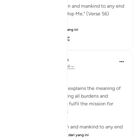
"I have not created the jinn and mankind to any end
other than they may worship Me." (Verse 56)
This truth i...
Lihat lebih dari yang ini
0
0
397
In the Shade of the Quran
32 minggu lalu
·
Rujukan
ayat 51:56
The Purpose of Creation
The last note in the surah explains the meaning of
fleeing to God and shedding all burdens and
encumbrances in order to fulfil the mission for
which He created people:
I have not created the jinn and mankind to any end
other than they...
Lihat lebih dari yang ini