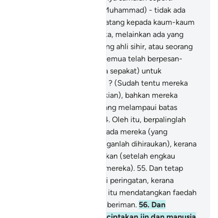
keadaan kaummu wahai Muhammad) - tidak ada
seorang Rasul pun yang datang kepada kaum-kaum
yang terdahulu dari mereka, melainkan ada yang
berkata: "Dia adalah seorang ahli sihir, atau seorang
gila".
53
.
Adakah mereka semua telah berpesan-
pesan (dan mencapai kata sepakat) untuk
melemparkan tuduhan itu ? (Sudah tentu mereka
tidak dapat berbuat demikian), bahkan mereka
semuanya adalah kaum yang melampaui batas
(dalam keingkarannya).
54
.
Oleh itu, berpalinglah
(wahai Muhammad) daripada mereka (yang
menentangmu itu dan janganlah dihiraukan), kerana
engkau tidak akan disalahkan (setelah engkau
memberi amaran kepada mereka).
55
.
Dan tetap
tekunlah engkau memberi peringatan, kerana
sesungguhnya peringatan itu mendatangkan faedah
kepada orang-orang yang beriman.
56
.
Dan
(ingatlah) Aku tidak menciptakan jin dan manusia