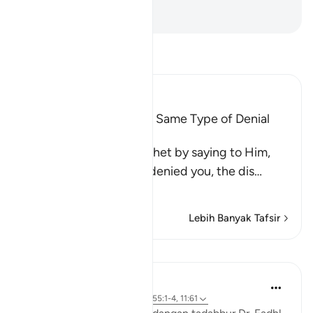
-
Abdullah Muhammad Basmeih
Baca Tafsir
Ibn Kathir (Abridged)
All Messengers met the Same Type of Denial
from Their Nations
Allah comforts His Prophet by saying to Him,
`just as these idolators denied you, the dis
…
Baca Lagi
Lebih Banyak Tafsir
Pelajaran
Syaari Ab Rahman
3 tahun lalu
·
Rujukan
ayat 51:56, 55:1-4, 11:61