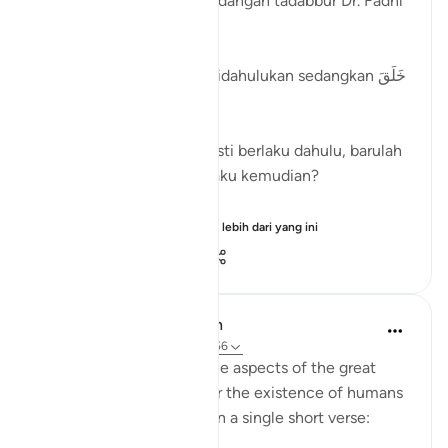
Kagum dengan sudut pandangan tadabbur Dr. Fadhl
Hasan Abbas RH.
Mengapakah عَلَّمَ الْقُرْآنَ didahulukan sedangkan خَلَقَ
الإِنسَانَ dikemudiankan?
Bukankah penciptaan mesti berlaku dahulu, barulah
pendidikan al-Quran berlaku kemudian?
Surah al-Rahman m...
Lihat lebih dari yang ini
7
3
420
In the Shade of the Quran
32 minggu lalu
·
Rujukan
ayat 51:56
Here, we understand some aspects of the great
truth, a clear objective for the existence of humans
and jinn on earth, stated in a single short verse: