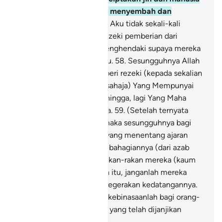
melainkan untuk mereka menyembah dan
beribadat kepadaKu.
57
.
Aku tidak sekali-kali
menghendaki sebarang rezeki pemberian dari
mereka, dan Aku tidak menghendaki supaya mereka
memberi makan kepadaKu.
58
.
Sesungguhnya Allah
Dia lah sahaja Yang Memberi rezeki (kepada sekalian
makhlukNya, dan Dia lah sahaja) Yang Mempunyai
Kekuasaan yang tidak terhingga, lagi Yang Maha
Kuat Kukuh kekuasaanNya.
59
.
(Setelah ternyata
hakikat yang demikian), maka sesungguhnya bagi
orang-orang yang zalim (yang menentang ajaran
Nabi Muhammad) itu ada bahagiannya (dari azab
seksa) seperti bahagian rakan-rakan mereka (kaum
kafir yang telah lalu). Oleh itu, janganlah mereka
meminta kepadaKu menyegerakan kedatangannya.
60
.
Maka kecelakaan dan kebinasaanlah bagi orang-
orang yang kafir pada hari yang telah dijanjikan
kepada mereka.