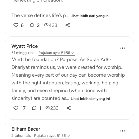
The verse defines life’s p...
Lihat lebih dari yang ini
6
2
433
Wyatt Price
31 minggu lalu
·
Rujukan
ayat 51:56
"And the foundation? Purpose. As Surah Adh-
Dhariyat reminds us, we were created for worship.
Meaning every part of our day can become worship
with the right intention. Eating, working, helping
family, and even sleeping (when done with
sincerity) are counted as...
Lihat lebih dari yang ini
17
1
233
Eilham Bacar
2 tahun lalu
·
Rujukan
ayat 51:56