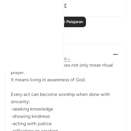
0
0
246
Baca Lagi Pelajaran
Refleksi
ekaterina myachina
22 minggu lalu
·
Rujukan
ayat 51:56
Here worship (ʿibādah) does not only mean ritual
prayer.
It means living in awareness of God.
Every act can become worship when done with
sincerity:
-seeking knowledge
-showing kindness
-acting with justice
-reflecting on creation.