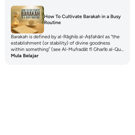
How To Cultivate Barakah in a Busy
Routine
Barakah is defined by al-Rāghib al-Aṣfahānī as “the
establishment (or stability) of divine goodness
within something” (see Al-Mufradāt fī Gharīb al-Qu…
Mula Belajar
Notes
placeholders
close