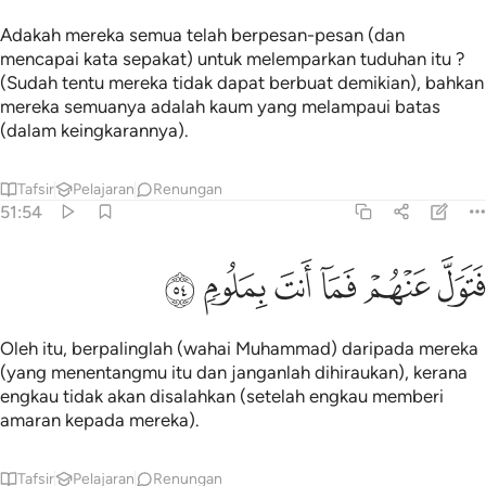
Adakah mereka semua telah berpesan-pesan (dan
mencapai kata sepakat) untuk melemparkan tuduhan itu ?
(Sudah tentu mereka tidak dapat berbuat demikian), bahkan
mereka semuanya adalah kaum yang melampaui batas
(dalam keingkarannya).
Tafsir
Pelajaran
Renungan
51:54
ﱗ
ﱘ
ﱙ
تول عنهم فما انت بملوم ٥٤
ﱚ
ﱛ
ﱜ
َتَوَلَّ عَنْهُمْ فَمَآ أَنتَ بِمَلُومٍۢ ٥٤
Oleh itu, berpalinglah (wahai Muhammad) daripada mereka
(yang menentangmu itu dan janganlah dihiraukan), kerana
engkau tidak akan disalahkan (setelah engkau memberi
amaran kepada mereka).
Tafsir
Pelajaran
Renungan