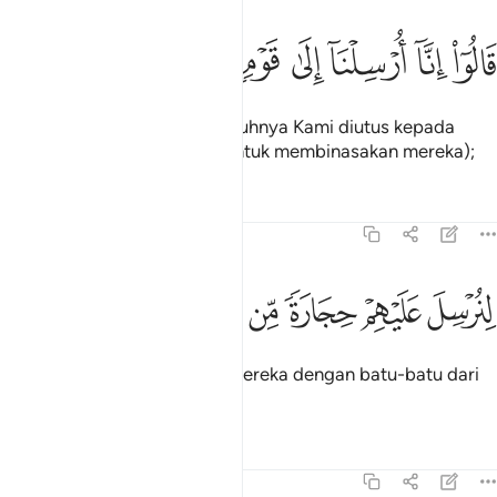
ﱈ
ﱉ
ﱊ
ﱋ
الوا انا ارسلنا الى قوم مجرمين ٣٢
ﱌ
ﱍ
ﱎ
َالُوٓا۟ إِنَّآ أُرْسِلْنَآ إِلَىٰ قَوْمٍۢ مُّجْرِمِينَ ٣٢
Mereka menjawab: "Sesungguhnya Kami diutus kepada
suatu kaum yang berdosa (untuk membinasakan mereka);
Tafsir
Pelajaran
Renungan
51:33
ﱏ
ﱐ
ﱑ
نرسل عليهم حجارة من طين ٣٣
ﱒ
ﱓ
ﱔ
ِنُرْسِلَ عَلَيْهِمْ حِجَارَةًۭ مِّن طِينٍۢ ٣٣
"Supaya Kami menimpakan mereka dengan batu-batu dari
tanah (yang dibakar),
Tafsir
Pelajaran
Renungan
51:34