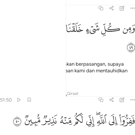
Tafsir
Pelajaran
Renungan
51:49
ﳊ
ﳋ
ﳌ
ﳍ
من كل شيء خلقنا زوجين لعلكم تذكرون ٤٩
ﳎ
ﳏ
ﳐ
َمِن كُلِّ شَىْءٍ خَلَقْنَا زَوْجَيْنِ لَعَلَّكُمْ تَذَكَّرُونَ ٤٩
ﳑ
Dan tiap-tiap jenis Kami ciptakan berpasangan, supaya
kami dan mengingati (kekuasaan kami dan mentauhidkan
Kami).
Tafsir
Pelajaran
Renungan
Qiraat
51:50
ﳒ
ﳓ
ﳔﳕ
ﳖ
ﳗ
فروا الى الله اني لكم منه نذير مبين ٥٠
ﳘ
ﳙ
ﳚ
ﳛ
َفِرُّوٓا۟ إِلَى ٱللَّهِ ۖ إِنِّى لَكُم مِّنْهُ نَذِيرٌۭ مُّبِينٌۭ ٥٠