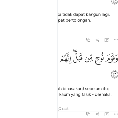
Dengan yang demikian, mereka tidak dapat bangun lagi,
dan mereka juga tidak mendapat pertolongan.
Tafsir
Pelajaran
Renungan
51:46
ﲵ
ﲶ
ﲷ
ﲸﲹ
ﲺ
قوم نوح من قبل انهم كانوا قوما فاسقين ٤٦
ﲻ
ﲼ
ﲽ
َقَوْمَ نُوحٍۢ مِّن قَبْلُ ۖ إِنَّهُمْ كَانُوا۟ قَوْمًۭا فَـٰسِقِينَ ٤٦
ﲾ
Dan kaum Nuh (Kami juga telah binasakan) sebelum itu;
sesungguhnya mereka adalah kaum yang fasik - derhaka.
Tafsir
Pelajaran
Renungan
Qiraat
51:47