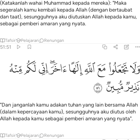
(Katakanlah wahai Muhammad kepada mereka): "Maka
segeralah kamu kembali kepada Allah (dengan bertaubat
dan taat), sesungguhnya aku diutuskan Allah kepada kamu,
sebagai pemberi amaran yang nyata.
Tafsir
Pelajaran
Renungan
51:51
ﳜ
ﳝ
ﳞ
ﳟ
ﳠ
ﳡﳢ
لا تجعلوا مع الله الاها اخر اني لكم منه نذير مبين ٥١
ﳣ
ﳤ
ﳥ
َلَا تَجْعَلُوا۟ مَعَ ٱللَّهِ إِلَـٰهًا ءَاخَرَ ۖ إِنِّى لَكُم مِّنْهُ نَذِيرٌۭ مُّبِينٌۭ ٥١
ﳦ
ﳧ
ﳨ
"Dan janganlah kamu adakan tuhan yang lain bersama Allah
(dalam kepercayaan kamu), sesungguhnya aku diutus oleh
Allah kepada kamu sebagai pemberi amaran yang nyata".
Tafsir
Pelajaran
Renungan