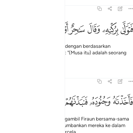
Tafsir
Pelajaran
Renungan
51:39
ﱺ
ﱻ
ﱼ
ﱽ
تولى بركنه وقال ساحر او مجنون ٣٩
ﱾ
ﱿ
ﲀ
َتَوَلَّىٰ بِرُكْنِهِۦ وَقَالَ سَـٰحِرٌ أَوْ مَجْنُونٌۭ ٣٩
Maka Firaun berpaling ingkar dengan berdasarkan
kekuasaannya sambil berkata: "(Musa itu) adalah seorang
ahli sihir, atau seorang gila!"
Tafsir
Pelajaran
Renungan
51:40
ﲁ
ﲂ
ﲃ
ﲄ
اخذناه وجنوده فنبذناهم في اليم وهو مليم ٤٠
ﲅ
ﲆ
ﲇ
ﲈ
َأَخَذْنَـٰهُ وَجُنُودَهُۥ فَنَبَذْنَـٰهُمْ فِى ٱلْيَمِّ وَهُوَ مُلِيمٌۭ ٤٠
Lalu Kami (adakan jalan) mengambil Firaun bersama-sama
tenteranya, kemudian Kami humbankan mereka ke dalam
laut, sedang ia berkeadaan tercela.