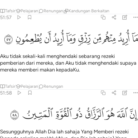
Tafsir
Pelajaran
Renungan
Kandungan Berkaitan
51:57
ﱪ
ﱫ
ﱬ
ﱭ
ﱮ
ﱯ
ا اريد منهم من رزق وما اريد ان يطعمون ٥٧
ﱰ
ﱱ
ﱲ
ﱳ
َآ أُرِيدُ مِنْهُم مِّن رِّزْقٍۢ وَمَآ أُرِيدُ أَن يُطْعِمُونِ ٥٧
Aku tidak sekali-kali menghendaki sebarang rezeki
pemberian dari mereka, dan Aku tidak menghendaki supaya
mereka memberi makan kepadaKu.
Tafsir
Pelajaran
Renungan
51:58
ﱴ
ﱵ
ﱶ
ﱷ
ﱸ
ن الله هو الرزاق ذو القوة المتين ٥٨
ﱹ
ﱺ
ﱻ
ِنَّ ٱللَّهَ هُوَ ٱلرَّزَّاقُ ذُو ٱلْقُوَّةِ ٱلْمَتِينُ ٥٨
Sesungguhnya Allah Dia lah sahaja Yang Memberi rezeki