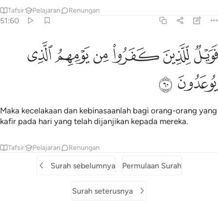
Tafsir
Pelajaran
Renungan
51:60
ﲆ
ﲇ
ﲈ
ﲉ
ويل للذين كفروا من يومهم الذي يوعدون ٦٠
ﲊ
ﲋ
َوَيْلٌۭ لِّلَّذِينَ كَفَرُوا۟ مِن يَوْمِهِمُ ٱلَّذِى يُوعَدُونَ ٦٠
ﲌ
ﲍ
Maka kecelakaan dan kebinasaanlah bagi orang-orang yang
kafir pada hari yang telah dijanjikan kepada mereka.
Tafsir
Pelajaran
Renungan
Surah sebelumnya
Permulaan Surah
Surah seterusnya