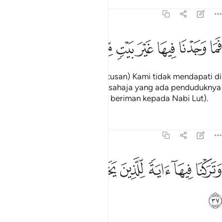
Tafsir
Pelajaran
Renungan
51:36
ﱡ
ﱢ
ﱣ
ﱤ
ﱥ
ما وجدنا فيها غير بيت من المسلمين ٣٦
ﱦ
ﱧ
ﱨ
َمَا وَجَدْنَا فِيهَا غَيْرَ بَيْتٍۢ مِّنَ ٱلْمُسْلِمِينَ ٣٦
(Sesudah dipereksa) maka (utusan) Kami tidak mendapati di
situ melainkan sebuah rumah sahaja yang ada penduduknya
dari orang-orang Islam (yang beriman kepada Nabi Lut).
Tafsir
Pelajaran
Renungan
51:37
ﱩ
ﱪ
ﱫ
ﱬ
تركنا فيها اية للذين يخافون العذاب الاليم ٣٧
ﱭ
ﱮ
ﱯ
َتَرَكْنَا فِيهَآ ءَايَةًۭ لِّلَّذِينَ يَخَافُونَ ٱلْعَذَابَ ٱلْأَلِيمَ ٣٧
ﱰ