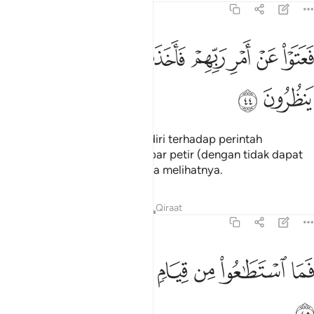
51:44
ﲤ
ﲥ
ﲦ
ﲧ
ﲨ
عتوا عن امر ربهم فاخذتهم الصاعقة وهم ينظرون ٤٤
ﲩ
ﲪ
َعَتَوْا۟ عَنْ أَمْرِ رَبِّهِمْ فَأَخَذَتْهُمُ ٱلصَّـٰعِقَةُ وَهُمْ يَنظُرُونَ ٤٤
ﲫ
ﲬ
Maka mereka membesarkan diri terhadap perintah
Tuhannya, lalu mereka disambar petir (dengan tidak dapat
melarikan diri), sedang mereka melihatnya.
Tafsir
Pelajaran
Renungan
Qiraat
51:45
ﲭ
ﲮ
ﲯ
ﲰ
ﲱ
ما استطاعوا من قيام وما كانوا منتصرين ٤٥
ﲲ
ﲳ
َمَا ٱسْتَطَـٰعُوا۟ مِن قِيَامٍۢ وَمَا كَانُوا۟ مُنتَصِرِينَ ٤٥
ﲴ