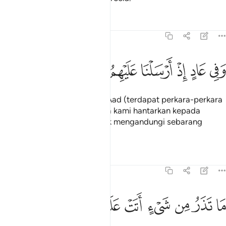
Tafsir
Pelajaran
Renungan
51:41
ﲉ
ﲊ
ﲋ
ﲌ
ﲍ
في عاد اذ ارسلنا عليهم الريح العقيم ٤١
ﲎ
ﲏ
ﲐ
َفِى عَادٍ إِذْ أَرْسَلْنَا عَلَيْهِمُ ٱلرِّيحَ ٱلْعَقِيمَ ٤١
Dan juga pada (kisah) kaum Aad (terdapat perkara-perkara
yang menjadi iktibar), - ketika kami hantarkan kepada
mereka angin ribut yang tidak mengandungi sebarang
kebaikan; -
Tafsir
Pelajaran
Renungan
51:42
ﲑ
ﲒ
ﲓ
ﲔ
ﲕ
ﲖ
ا تذر من شيء اتت عليه الا جعلته كالرميم ٤٢
ﲗ
ﲘ
ﲙ
َا تَذَرُ مِن شَىْءٍ أَتَتْ عَلَيْهِ إِلَّا جَعَلَتْهُ كَٱلرَّمِيمِ ٤٢