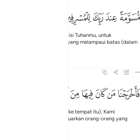
ﱕ
ﱖ
ﱗ
سومة عند ربك للمسرفين ٣٤
ﱘ
ﱙ
ُّسَوَّمَةً عِندَ رَبِّكَ لِلْمُسْرِفِينَ ٣٤
"Batu-batu itu ditandakan di sisi Tuhanmu, untuk
membinasakan orang-orang yang melampaui batas (dalam
keingkarannya)".
Tafsir
Pelajaran
Renungan
51:35
ﱚ
ﱛ
ﱜ
ﱝ
ﱞ
اخرجنا من كان فيها من المومنين ٣٥
ﱟ
ﱠ
َأَخْرَجْنَا مَن كَانَ فِيهَا مِنَ ٱلْمُؤْمِنِينَ ٣٥
(Setelah sampai utusan Kami ke tempat itu), Kami
(perintahkan mereka) mengeluarkan orang-orang yang
beriman yang tinggal di situ.