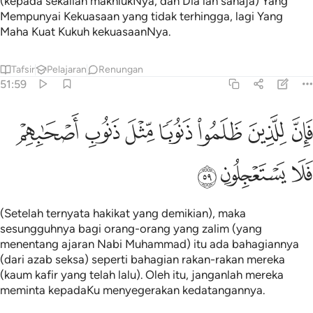
(kepada sekalian makhlukNya, dan Dia lah sahaja) Yang
Mempunyai Kekuasaan yang tidak terhingga, lagi Yang
Maha Kuat Kukuh kekuasaanNya.
Tafsir
Pelajaran
Renungan
51:59
ﱼ
ﱽ
ﱾ
ﱿ
ﲀ
ﲁ
ان للذين ظلموا ذنوبا مثل ذنوب اصحابهم فلا يستعجلون ٥٩
ﲂ
َإِنَّ لِلَّذِينَ ظَلَمُوا۟ ذَنُوبًۭا مِّثْلَ ذَنُوبِ أَصْحَـٰبِهِمْ فَلَا يَسْتَعْجِلُونِ ٥٩
ﲃ
ﲄ
ﲅ
(Setelah ternyata hakikat yang demikian), maka
sesungguhnya bagi orang-orang yang zalim (yang
menentang ajaran Nabi Muhammad) itu ada bahagiannya
(dari azab seksa) seperti bahagian rakan-rakan mereka
(kaum kafir yang telah lalu). Oleh itu, janganlah mereka
meminta kepadaKu menyegerakan kedatangannya.