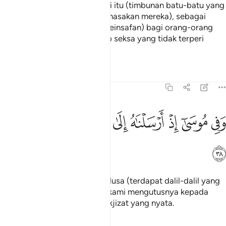
Dan Kami tinggalkan di negeri itu (timbunan batu-batu yang
telah menghujani dan membinasakan mereka), sebagai
tanda (yang mendatangkan keinsafan) bagi orang-orang
yang sedia takut kepada azab seksa yang tidak terperi
sakitnya.
Tafsir
Pelajaran
Renungan
51:38
ﱱ
ﱲ
ﱳ
ﱴ
ﱵ
ﱶ
في موسى اذ ارسلناه الى فرعون بسلطان مبين ٣٨
ﱷ
ﱸ
َفِى مُوسَىٰٓ إِذْ أَرْسَلْنَـٰهُ إِلَىٰ فِرْعَوْنَ بِسُلْطَـٰنٍۢ مُّبِينٍۢ ٣٨
ﱹ
Dan juga pada (kisah) Nabi Musa (terdapat dalil-dalil yang
memberi keinsafan), - ketika kami mengutusnya kepada
Firaun dengan membawa mukjizat yang nyata.