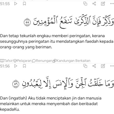
51:55
ﱝ
ﱞ
ﱟ
ذكر فان الذكرى تنفع المومنين ٥٥
ﱠ
ﱡ
ﱢ
َذَكِّرْ فَإِنَّ ٱلذِّكْرَىٰ تَنفَعُ ٱلْمُؤْمِنِينَ ٥٥
Dan tetap tekunlah engkau memberi peringatan, kerana
sesungguhnya peringatan itu mendatangkan faedah kepada
orang-orang yang beriman.
Tafsir
Pelajaran
Renungan
Kandungan Berkaitan
51:56
ﱣ
ﱤ
ﱥ
ما خلقت الجن والانس الا ليعبدون ٥٦
ﱦ
ﱧ
ﱨ
ﱩ
َمَا خَلَقْتُ ٱلْجِنَّ وَٱلْإِنسَ إِلَّا لِيَعْبُدُونِ ٥٦
Dan (ingatlah) Aku tidak menciptakan jin dan manusia
melainkan untuk mereka menyembah dan beribadat
kepadaKu.