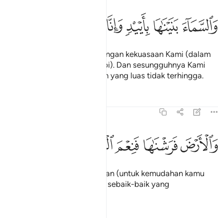
ﲿ
ﳀ
ﳁ
السماء بنيناها بايد وانا لموسعون ٤٧
ﳂ
ﳃ
ﳄ
َٱلسَّمَآءَ بَنَيْنَـٰهَا بِأَيْي۟دٍۢ وَإِنَّا لَمُوسِعُونَ ٤٧
Dan langit itu Kami dirikan dengan kekuasaan Kami (dalam
bentuk binaan yang kukuh rapi). Dan sesungguhnya Kami
adalah mempunyai kekuasaan yang luas tidak terhingga.
Tafsir
Pelajaran
Renungan
51:48
ﳅ
ﳆ
الارض فرشناها فنعم الماهدون ٤٨
ﳇ
ﳈ
ﳉ
َٱلْأَرْضَ فَرَشْنَـٰهَا فَنِعْمَ ٱلْمَـٰهِدُونَ ٤٨
Dan bumi pula Kami hamparkan (untuk kemudahan kamu
mendiaminya); maka Kamilah sebaik-baik yang
menghamparkannya.