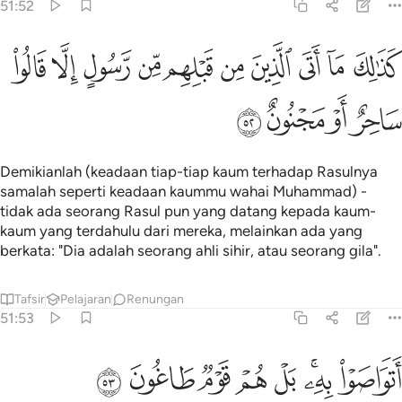
51:52
ﱁ
ﱂ
ﱃ
ﱄ
ﱅ
ﱆ
ﱇ
ﱈ
ﱉ
ذالك ما اتى الذين من قبلهم من رسول الا قالوا ساحر او مجنون ٥٢
ﱊ
َذَٰلِكَ مَآ أَتَى ٱلَّذِينَ مِن قَبْلِهِم مِّن رَّسُولٍ إِلَّا قَالُوا۟ سَاحِرٌ أَوْ مَجْنُونٌ ٥٢
ﱋ
ﱌ
ﱍ
ﱎ
Demikianlah (keadaan tiap-tiap kaum terhadap Rasulnya
samalah seperti keadaan kaummu wahai Muhammad) -
tidak ada seorang Rasul pun yang datang kepada kaum-
kaum yang terdahulu dari mereka, melainkan ada yang
berkata: "Dia adalah seorang ahli sihir, atau seorang gila".
Tafsir
Pelajaran
Renungan
51:53
ﱏ
ﱐﱑ
ﱒ
ﱓ
تواصوا به بل هم قوم طاغون ٥٣
ﱔ
ﱕ
ﱖ
َتَوَاصَوْا۟ بِهِۦ ۚ بَلْ هُمْ قَوْمٌۭ طَاغُونَ ٥٣