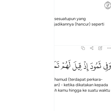
ﲚ
Angin itu tidak meninggalkan sesuatupun yang
dirempuhnya, melainkan menjadikannya (hancur) seperti
debu.
Tafsir
Pelajaran
Renungan
51:43
ﲛ
ﲜ
ﲝ
ﲞ
ﲟ
في ثمود اذ قيل لهم تمتعوا حتى حين ٤٣
ﲠ
ﲡ
ﲢ
ﲣ
َفِى ثَمُودَ إِذْ قِيلَ لَهُمْ تَمَتَّعُوا۟ حَتَّىٰ حِينٍۢ ٤٣
Dan juga pada (kisah) kaum Thamud (terdapat perkara-
perkara yang menjadi pelajaran) - ketika dikatakan kepada
mereka: "Bersenang-senanglah kamu hingga ke suatu waktu
(yang termaklum)!"
Tafsir
Pelajaran
Renungan