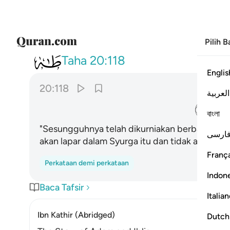
Pilih 
020
ان لك الا تجوع فيها ولا تعرى ١١٨
Taha
20:118
Englis
20:118
العربية
ﱿ
বাংলা
"Sesungguhnya telah dikurniakan berbagai ni
ارسی
akan lapar dalam Syurga itu dan tidak akan ber
França
Perkataan demi perkataan
Indon
Baca Tafsir
Italia
Ibn Kathir (Abridged)
Dutch