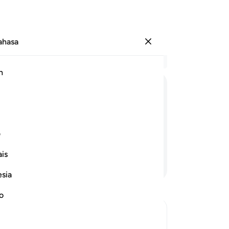
Bahasa
Log masuk
Ba
h
Bab
11
ﱸ
ﱹ
ﱺ
ﱻ
ﱼ
ﱽ
ﱾ
ke
me
kmat bagimu, bahawa engkau tidak
Ma
ف
telanjang.
Ibl
is
ja
Teruskan Membaca
Sy
esia
is
di
no
en
ak