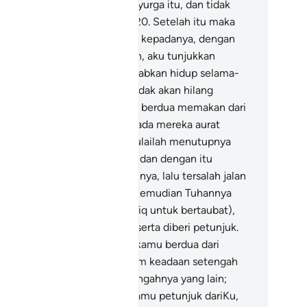
ga tidak akan dahaga dalam Syurga itu, dan tidak
an merasa panas matahari".
120
.
Setelah itu maka
aitan membisikkan (hasutan) kepadanya, dengan
rkata: "Wahai Adam, mahukah, aku tunjukkan
padamu pohon yang menyebabkan hidup selama-
manya, dan kekuasaan yang tidak akan hilang
nyap?"
121
.
Kemudian mereka berdua memakan dari
hon itu, lalu terdedahlah kepada mereka aurat
sing-masing, dan mereka mulailah menutupnya
ngan daun-daun dari Syurga; dan dengan itu
rhakalah Adam kepada Tuhannya, lalu tersalah jalan
ari mencapai hajatnya).
122
.
Kemudian Tuhannya
milihnya (dengan diberi taufiq untuk bertaubat),
lu Allah menerima taubatnya serta diberi petunjuk.
3
.
Allah berfirman: "Turunlah kamu berdua dari
urga itu, bersama-sama, dalam keadaan setengah
mu menjadi musuh bagi setengahnya yang lain;
mudian jika datang kepada kamu petunjuk dariKu,