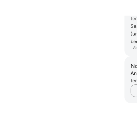
bi
me
te
Se
(u
ber
-
A
No
An
ten