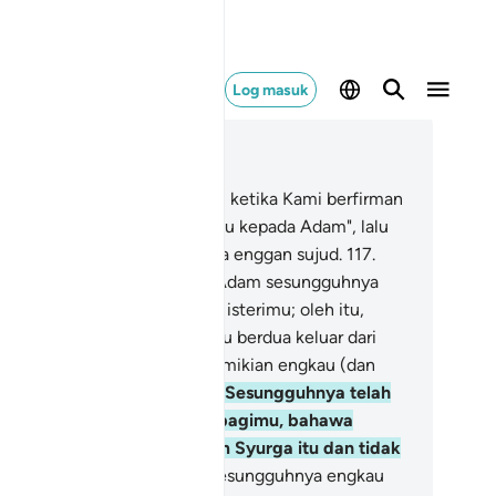
Log masuk
ca dalam Konteks
 20, Halaman 320, Juz 16
6
.
Dan (ingatkanlah peristiwa) ketika Kami berfirman
pada malaikat: "Sujudlah kamu kepada Adam", lalu
reka sujud, melainkan Iblis, ia enggan sujud.
117
.
ka, Kami berfirman: "Wahai Adam sesungguhnya
is ini musuh bagimu dan bagi isterimu; oleh itu,
nganlah ia menyebabkan kamu berdua keluar dari
urga, kerana dengan yang demikian engkau (dan
terimu) akan menderita.
118
.
"Sesungguhnya telah
kurniakan berbagai nikmat bagimu, bahawa
gkau tidak akan lapar dalam Syurga itu dan tidak
an bertelanjang.
119
.
"Dan sesungguhnya engkau