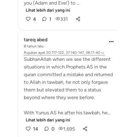
you (Adam and Eve!) to ...
Lihat lebih dari yang ini
4
1
331
tareq abed
8 tahun lalu
·
Rujukan
ayat 20:117-122, 37:140-147, 38:17-40
SubhanAllah when we see the different
situations in which Prophets AS in the
quran committed a mistake and returned
to Allah in tawbah, he not only forgave
them but elevated them to a status
beyond where they were before.
With Yunus AS he after his tawbah, he...
Lihat lebih dari yang ini
14
0
1,695