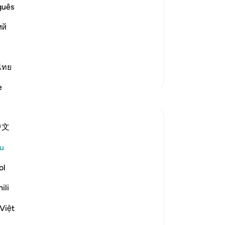
ju
guês
Verily, man was named Insan only
ak
t (Nasiya)." `Ali bin Abi Talhah
ий
Sy
d Al-Hasan said that he forgot means,
be
ke
la
ไทย
Lebih Banyak Tafsir
le
e
po
Refleksi
ma
de
UmAyoub
中文
de
4 tahun lalu
·
Rujukan
ayat 20:118-119
(d
The four necessities of life are: shelter,
u
me
clothes, food and drink. Looking around
la
ol
the world these are the most things
12
people are deprived from due to war,
ili
Sy
poverty etc..
ka
Việt
ke
In this Ayah, Allah Almighty specified