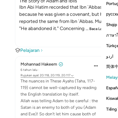
The Story of Adam and Iblis
Portu
Ibn Abi Hatim recorded that Ibn `Abbas said, "
because he was given a covenant, but he forgot i
русск
reported the same from Ibn `Abbas. Mujahid an
Shqip
"He abandoned it." Concerning
…
Baca Lagi
ภาษา
Türkç
Pelajaran
اردو
Mohannad Hakeem
简体
6 tahun lalu
·
Rujukan
ayat 20:118, 20:119, 20:117
Melay
The nuances in These Ayahs (Taha, 117-
119) cannot be well-captured by reading
Españ
the English translation by itself.
Kiswah
Allah was telling Adam to be careful : the
Satan is an enemy to both of you (Adam
Tiếng 
and Eve)! So don't let him cause both of