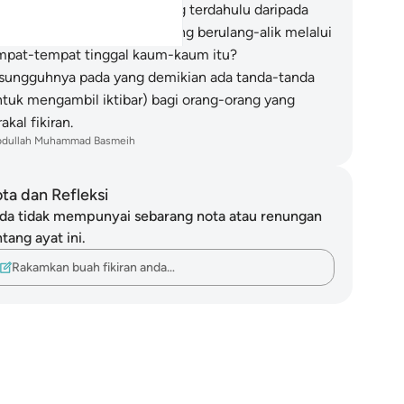
nasakan dari kamu-kaum yang terdahulu daripada
reka, sedang mereka sekarang berulang-alik melalui
mpat-tempat tinggal kaum-kaum itu?
sungguhnya pada yang demikian ada tanda-tanda
ntuk mengambil iktibar) bagi orang-orang yang
akal fikiran.
bdullah Muhammad Basmeih
ta dan Refleksi
da tidak mempunyai sebarang nota atau renungan
tang ayat ini.
Rakamkan buah fikiran anda…