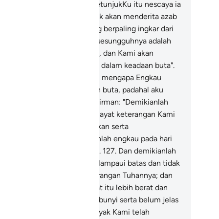
ka sesiapa yang mengikut petunjukKu itu nescaya ia
dak akan sesat dan ia pula tidak akan menderita azab
ngsara.
124
.
"Dan sesiapa yang berpaling ingkar dari
gatan dan petunjukKu, maka sesungguhnya adalah
ginya kehidupan yang sempit, dan Kami akan
mpunkan dia pada hari kiamat dalam keadaan buta".
5
.
Ia berkata: "Wahai Tuhanku, mengapa Engkau
mpunkan daku dalam keadaan buta, padahal aku
hulu melihat?"
126
.
Allah berfirman: "Demikianlah
adaannya! Telah datang ayat-ayat keterangan Kami
padamu, lalu engkau melupakan serta
ninggalkannya, dan demikianlah engkau pada hari
 dilupakan serta ditinggalkan".
127
.
Dan demikianlah
mi membalas orang yang melampaui batas dan tidak
riman kepada ayat-ayat keterangan Tuhannya; dan
mi sesungguhnya azab akhirat itu lebih berat dan
ih kekal.
128
.
Adakah tersembunyi serta belum jelas
gi kepada mereka: berapa banyak Kami telah