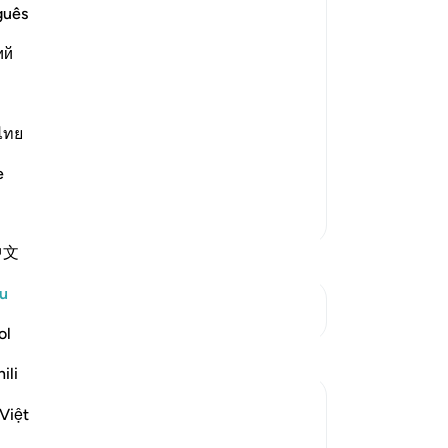
Dan
guês
 say to those who disbelieve in what
ce
ий
me
ke
n your path and your way.
se
Da
ไทย
 are upon our path and our way (Islam
…
be
e
me
Se
Lebih Banyak Tafsir
(n
中文
ka
ak
u
me
Lihat Persimpangan
dij
ol
ju
ili
ke
se
Việt
(in