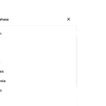
Bahasa
Log masuk
Ba
h
Bab
11
ﱲ
ﱳ
ﱴ
ﱵ
ﱶ
ﱷ
me
se
k beriman: "Buatlah apa yang kamu
be
ف
itu). Sesungguhnya kami juga tetap
me
erikan kepada kami).
is
te
da
esia
Teruskan Membaca
ra
ya
no
"S
de