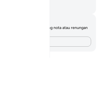
ng kamu lakukan.
bdullah Muhammad Basmeih
ta dan Refleksi
da tidak mempunyai sebarang nota atau renungan
tang ayat ini.
Rakamkan buah fikiran anda…