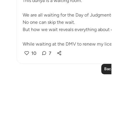
This dunya is a waiting room.
We are all waiting for the Day of Judgment—believer
No one can skip the wait.
But how we wait reveals everything about our minds
While waiting at the DMV to renew my license, I coul
10
7
Baca Lagi Refl
Notes
placeholders
close