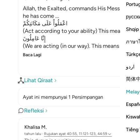
Portu
Allah, the Exalted, commands His Messenger to
he has come ...
русск
اعْمَلُواْ عَلَى مَكَانَتِكُمْ
Shqip
(Act according to your ability) This means upo
إِنَّا عَامِلُونَ
ภาษา
(We are acting (in our way). This means that we
Türkç
Baca Lagi
اردو
简体
Lihat Qiraat
Melay
Ayat ini mempunyai 1 Persimpangan
Españ
Refleksi
Kiswah
Khalisa M.
Tiếng 
tahun lalu
·
Rujukan
ayat 40:55, 11:121-123, 44:59