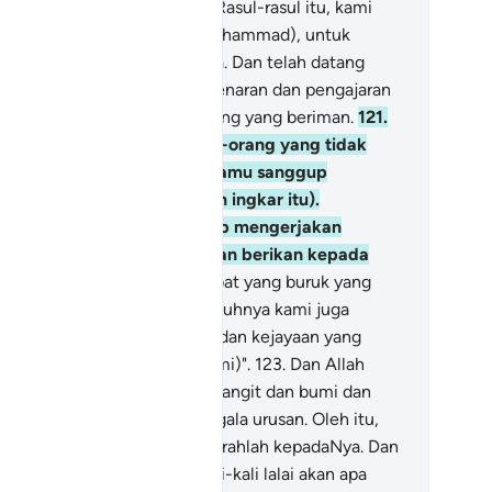
 tiap-tiap berita dari berita Rasul-rasul itu, kami
ritakan kepadamu (wahai Muhammad), untuk
nguatkan hatimu dengannya. Dan telah datang
padamu dalam berita ini kebenaran dan pengajaran
rta peringatan bagi orang-orang yang beriman.
121
.
n katakanlah kepada orang-orang yang tidak
riman: "Buatlah apa yang kamu sanggup
lakukannya (dari perbuatan ingkar itu).
sungguhnya kami juga tetap mengerjakan
asihat pengajaran yang Tuhan berikan kepada
mi).
122
.
Dan tunggulah (akibat yang buruk yang
an menimpa kamu)! Sesungguhnya kami juga
nunggu (akan kemenangan dan kejayaan yang
anjikan oleh Allah kepada kami)".
123
.
Dan Allah
alah yang mengetahui rahsia langit dan bumi dan
padaNyalah dikembalikan segala urusan. Oleh itu,
mbahlah akan Dia serta berserahlah kepadaNya. Dan
gatlah), Tuhanmu tidak sekali-kali lalai akan apa