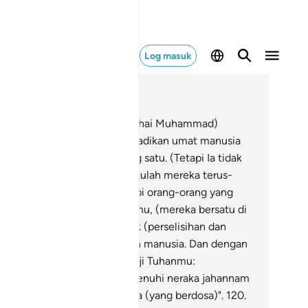
Log masuk
ca dalam Konteks
 11, Halaman 235, Juz 12
8
.
Dan kalaulah Tuhanmu (wahai Muhammad)
nghendaki, tentulah Ia menjadikan umat manusia
muanya menurut ugama yang satu. (Tetapi Ia tidak
rbuat demikian) dan kerana itulah mereka terus-
nerus berselisihan.
119
.
Tetapi orang-orang yang
lah diberi rahmat oleh Tuhanmu, (mereka bersatu di
lam ugama Allah)); dan untuk (perselisihan dan
hmat) itulah Allah menjadikan manusia. Dan dengan
ng demikian sempurnalah janji Tuhanmu:
esungguhnya Aku akan memenuhi neraka jahannam
ngan sekalian jin dan manusia (yang berdosa)".
120
.