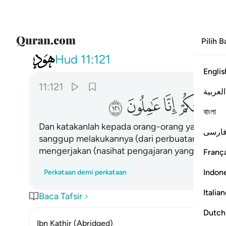
Pilih 
011
وقل للذين لا يومنون اعملوا 
Hud
11:121
Englis
11:121
العربية
ﱸ
ﱹ
ﱺ
ﱻ
বাংলা
Dan katakanlah kepada orang-orang yang tida
ارسی
sanggup melakukannya (dari perbuatan ingkar 
mengerjakan (nasihat pengajaran yang Tuhan b
França
Indon
Perkataan demi perkataan
Italia
Baca Tafsir
Dutch
Ibn Kathir (Abridged)