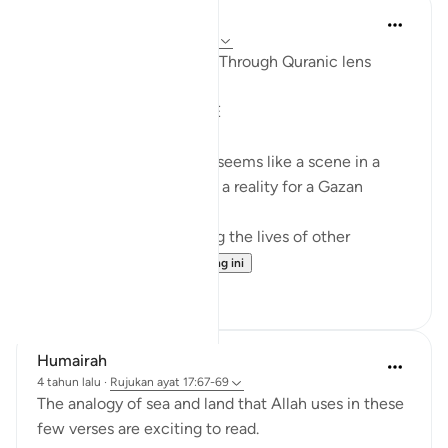
Syaari Ab Rahman
tahun lalu
·
Rujukan
ayat 17:68-77
AL ISRAA SERIES ~ Gaza Through Quranic lens
Ayat 68 - 77
EXPELLING ARROGANCE
Losing all your 9 children seems like a scene in a
dramatic movie. Alas, it is a reality for a Gazan
doctor, Dr Alaa Al-Najjar.
While she was busy saving the lives of other
children...
Lihat lebih dari yang ini
8
2
Humairah
4 tahun lalu
·
Rujukan
ayat 17:67-69
The analogy of sea and land that Allah uses in these
few verses are exciting to read.