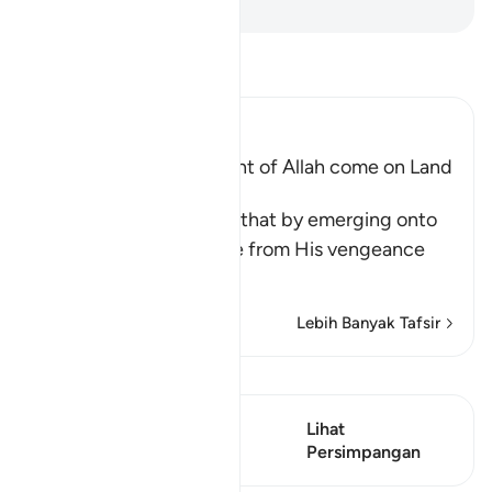
-
Abdullah Muhammad Basmeih
Baca Tafsir
Ibn Kathir (Abridged)
Does not the Punishment of Allah come on Land
too
Allah says, do you think that by emerging onto
dry land you will be safe from His vengeance
and punis
…
Baca Lagi
Lebih Banyak Tafsir
Lihat Qiraat
Ayat ini mempunyai 1
Lihat
Persimpangan
Persimpangan