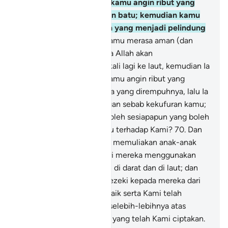
menghantarkan kepada kamu angin ribut yang
menghujani kamu dengan batu; kemudian kamu
tidak beroleh sesiapapun yang menjadi pelindung
kamu?
69
.
Atau adakah kamu merasa aman (dan
tidak memikirkan) bahawa Allah akan
mengembalikan kamu sekali lagi ke laut, kemudian Ia
menghantarkan kepada kamu angin ribut yang
memecah belahkan segala yang dirempuhnya, lalu Ia
mengaramkan kamu dengan sebab kekufuran kamu;
kemudian kamu tidak beroleh sesiapapun yang boleh
menuntut bela tentang itu terhadap Kami?
70
.
Dan
sesungguhnya Kami telah memuliakan anak-anak
Adam; dan Kami telah beri mereka menggunakan
berbagai-bagai kenderaan di darat dan di laut; dan
Kami telah memberikan rezeki kepada mereka dari
benda-benda yang baik-baik serta Kami telah
lebihkan mereka dengan selebih-lebihnya atas
banyak makhluk-makhluk yang telah Kami ciptakan.