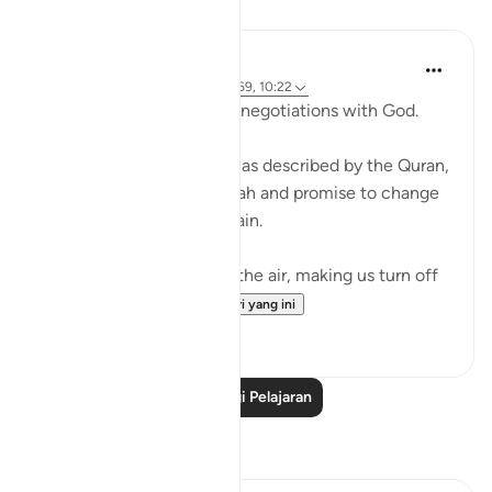
Pelajaran
Ammar AlShukry
4 tahun lalu
·
Rujukan
ayat 17:68-69, 10:22
⁣Storms make you go into negotiations with God. ⁣⁣
It could be a storm at sea as described by the Quran,
where people implore Allah and promise to change
if they live to see land again. ⁣⁣
It could be turbulence in the air, making us turn off
our movie a...
Lihat lebih dari yang ini
38
3
Baca Lagi Pelajaran
Refleksi