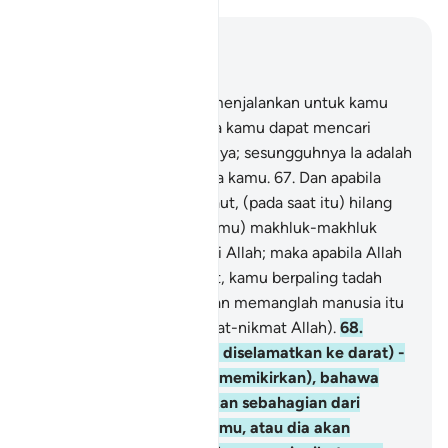
Baca dalam Konteks
Bab 17, Halaman 289, Juz 15
66
.
Tuhan kamulah yang menjalankan untuk kamu
kapal-kapal di laut, supaya kamu dapat mencari
rezeki dari limpah kurniaNya; sesungguhnya Ia adalah
Maha Mengasihani kepada kamu.
67
.
Dan apabila
kamu terkena bahaya di laut, (pada saat itu) hilang
lenyaplah (dari ingatan kamu) makhluk-makhluk
yang kamu seru selain dari Allah; maka apabila Allah
selamatkan kamu ke darat, kamu berpaling tadah
(tidak mengingatiNya); dan memanglah manusia itu
sentiasa kufur (akan nikmat-nikmat Allah).
68
.
Adakah kamu - (sesudah diselamatkan ke darat) -
merasa aman (dan tidak memikirkan), bahawa
Allah akan menggempakan sebahagian dari
daratan itu menimbus kamu, atau dia akan