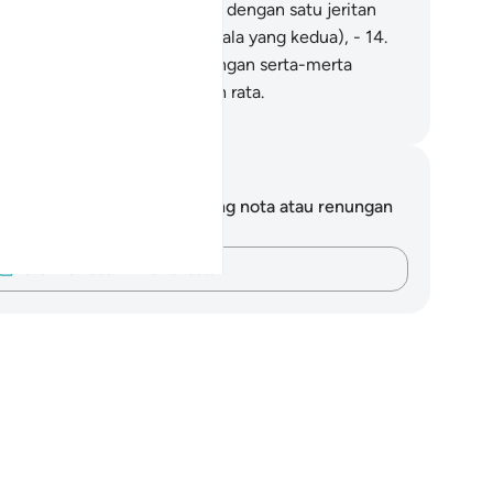
rlakunya perkara itu hanyalah dengan satu jeritan
ng terbit dari tiupan sangkakala yang kedua), -
14
.
ng menyebabkan mereka dengan serta-merta
rada di muka bumi yang putih rata.
bdullah Muhammad Basmeih
ta dan Refleksi
da tidak mempunyai sebarang nota atau renungan
tang ayat ini.
Rakamkan buah fikiran anda…