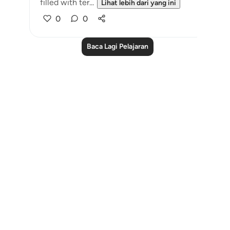
filled with ter...
Lihat lebih dari yang ini
0
0
Baca Lagi Pelajaran
Notes
placeholders