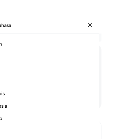
Bahasa
Log masuk
Ba
h
Bab
1
.
ﲥ
ﲦ
ﲧ
di
ka
yang kedua, (yang menyebabkan orang-
me
ف
keluar dari kubur masing-masing);
Da
is
(m
Teruskan Membaca
ce
esia
da
ca
no
me
di