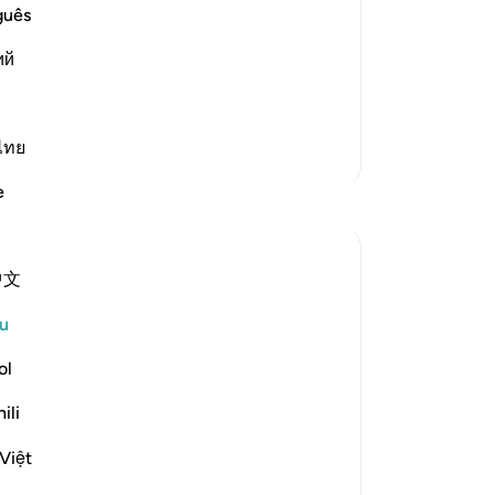
Which was revealed in Makkah
se
guês
pad
st Merciful.
ий
sa
of Judgement will occur
al
r, Abu Sa
…
Baca Lagi
pu
di
ไทย
Lebih Banyak Tafsir
ti
e
Refleksi
or
ke
pa
Zufisha Khaleel
中文
tu
15 minggu lalu
·
Rujukan
ayat 79:6-9
In the name of Allah…
"S
u
Assalamualaikum warahmatullahi
ke
wabarakatuh
se
ol
I hope you all are well, and I am also fine,
Me
ili
Alhamdulillah.
be
Today, by the توفیق of Allah, I got the
(h
Việt
opportunity to reflect on Surah An-
(M