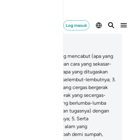
Log masuk
ca dalam Konteks
 79, Halaman 583, Juz 30
Demi (makhluk-makhluk) yang mencabut (apa yang
tugaskan mencabutnya) dengan cara yang sekasar-
sarnya;
2
.
Dan yang menarik (apa yang ditugaskan
nariknya) dengan cara yang selembut-lembutnya;
3
.
n demi (makhluk-makhluk) yang cergas bergerak
enerima perintah) dengan gerak yang secergas-
rgasnya;
4
.
Lalu masing-masing berlumba-lumba
hulu-mendahului (menjalankan tugasnya) dengan
ra yang sesungguh-sungguhnya;
5
.
Serta
nyempurnakan tadbir urusan alam yang
perintahkan kepadanya; (sumpah demi sumpah,