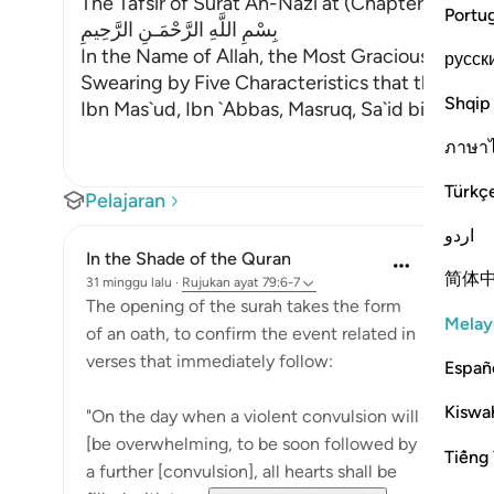
The Tafsir of Surat An-Nazi`at (Chapter - 79) 
Portu
بِسْمِ اللَّهِ الرَّحْمَـنِ الرَّحِيمِ
In the Name of Allah, the Most Gracious, the Mo
русск
Swearing by Five Characteristics that the Day 
Shqip
Ibn Mas`ud, Ibn `Abbas, Masruq, Sa`id bin Jubay
ภาษา
Türkç
Pelajaran
اردو
In the Shade of the Quran
简体
31 minggu lalu
·
Rujukan
ayat 79:6-7
The opening of the surah takes the form
Melay
of an oath, to confirm the event related in
verses that immediately follow:
Españ
Kiswah
"On the day when a violent convulsion will
[be overwhelming, to be soon followed by
Tiếng 
a further [convulsion], all hearts shall be