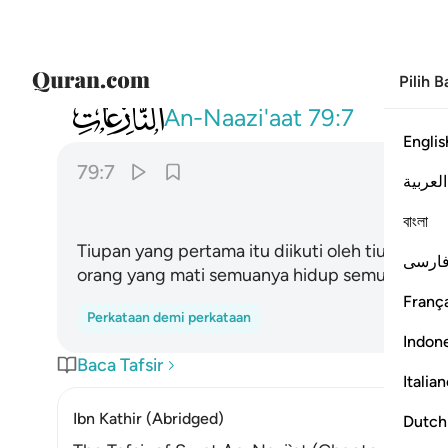
Pilih 
079
تتبعها الرادفة ٧
An-Naazi'aat
79:7
Englis
79:7
العربية
বাংলা
Tiupan yang pertama itu diikuti oleh tiupan 
ارسی
orang yang mati semuanya hidup semula serta 
França
Perkataan demi perkataan
Indon
Baca Tafsir
Italia
Ibn Kathir (Abridged)
Dutch