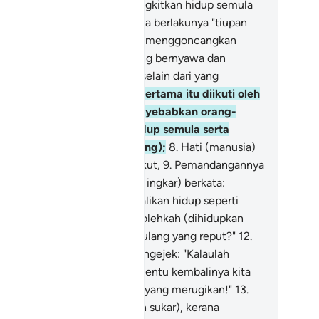
sungguhnya kamu akan dibangkitkan hidup semula
a hari kiamat)! -
6
.
Pada masa berlakunya "tiupan
ngkakala yang pertama" yang menggoncangkan
am, (sehingga mati segala yang bernyawa dan
nah-ranah sekalian makhluk selain dari yang
kecualikan),
7
.
Tiupan yang pertama itu diikuti oleh
upan yang kedua, (yang menyebabkan orang-
ang yang mati semuanya hidup semula serta
luar dari kubur masing-masing);
8
.
Hati (manusia)
da hari itu berdebar-debar takut,
9
.
Pemandangannya
nduk gerun.
10
.
Mereka (yang ingkar) berkata:
ungguhkah kita akan dikembalikan hidup seperti
adaan di dunia dahulu?
11
.
"Bolehkah (dihidupkan
mula) sesudah kita menjadi tulang yang reput?"
12
.
reka berkata lagi (secara mengejek: "Kalaulah
rlaku) yang demikian, sudah tentu kembalinya kita
idup semula) itu satu perkara yang merugikan!"
13
.
enghidupkan semula tidaklah sukar), kerana