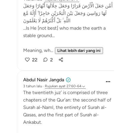
أَمَّن جَعَلَ الْأَرْضَ قَرَارًا وَجَعَلَ خِلَالَهَا أَنْهَارًا وَجَعَلَ
لَهَا رَوَاسِيَ وَجَعَلَ بَيْنَ الْبَحْرَيْنِ حَاجِزًا ۗ أَإِلَٰهٌ مَّعَ
اللَّهِ ۚ بَلْ أَكْثَرُهُمْ لَا يَعْلَمُونَ
...Is He [not best] who made the earth a
stable ground…
Meaning, wh...
Lihat lebih dari yang ini
22
2
Abdul Nasir Jangda
3 tahun lalu
·
Rujukan
ayat 27:60-64
The twentieth juz’ is comprised of three
chapters of the Qur’an: the second half of
Surah al-Naml, the entirety of Surah al-
Qasas, and the first part of Surah al-
Ankabut.