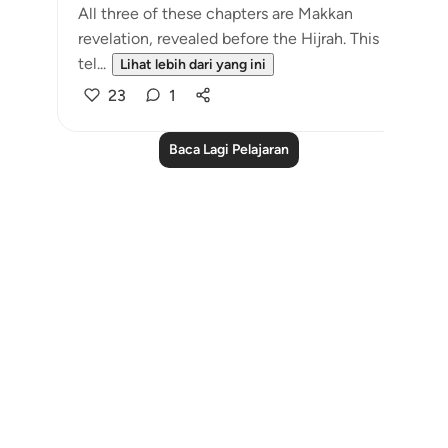
All three of these chapters are Makkan
revelation, revealed before the Hijrah. This
tel...
Lihat lebih dari yang ini
23
1
Baca Lagi Pelajaran
Notes
placeholders
close