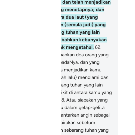
tara bahagian-bahagiannya dan telah menjadikan
tuknya gunung-ganang yang menetapnya; dan
ga telah menjadikan di antara dua laut (yang
sin dan yang tawar) sekatan (semula jadi) yang
misahnya? Adakah sebarang tuhan yang lain
rsama-sama Allah? (Tidak!) bahkan kebanyakan
reka (yang musyrik itu) tidak mengetahui.
62
.
au siapakah yang memperkenankan doa orang yang
nderita apabila ia berdoa kepadaNya, dan yang
nghapuskan kesusahan, serta menjadikan kamu
ngganti (umat-umat yang telah lalu) mendiami dan
nguasai bumi? Adakah sebarang tuhan yang lain
rsama-sama Allah? Amat sedikit di antara kamu yang
ngingati (nikmat Allah itu).
63
.
Atau siapakah yang
nunjukkan jalan kepada kamu dalam gelap-gelita
rat dan laut, dan yang menghantarkan angin sebagai
mbawa berita yang mengembirakan sebelum
datangan rahmatNya? Adakah sebarang tuhan yang