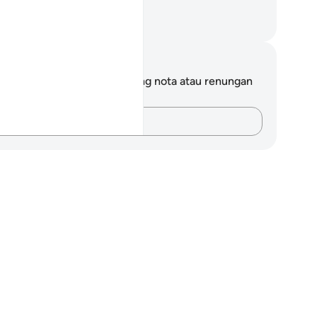
mikirkannya.
bdullah Muhammad Basmeih
ta dan Refleksi
da tidak mempunyai sebarang nota atau renungan
tang ayat ini.
Rakamkan buah fikiran anda…