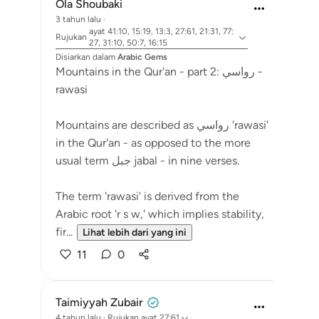
Ola Shoubaki
3 tahun lalu
·
ayat 41:10, 15:19, 13:3, 27:61, 21:31, 77:
Rujukan
27, 31:10, 50:7, 16:15
Disiarkan dalam
Arabic Gems
Mountains in the Qur'an - part 2: رواسي -
rawasi
Mountains are described as رواسي 'rawasi'
in the Qur'an - as opposed to the more
usual term جبل jabal - in nine verses.
The term 'rawasi' is derived from the
Arabic root 'r s w,' which implies stability,
fir...
Lihat lebih dari yang ini
11
0
Taimiyyah Zubair
4 tahun lalu
·
Rujukan
ayat 27:61