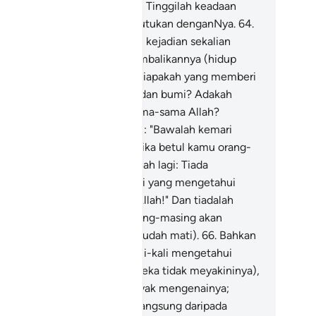
in bersama-sama Allah? Maha Tinggilah keadaan
lah dari apa yang mereka sekutukan denganNya.
64
.
au siapakah yang memulakan kejadian sekalian
khluk, kemudian dia mengembalikannya (hidup
mula sesudah matinya). dan siapakah yang memberi
zeki kepada kamu dari langit dan bumi? Adakah
barang tuhan yang lain bersama-sama Allah?
takanlah (wahai Muhammad): "Bawalah kemari
terangan-keterangan kamu, jika betul kamu orang-
ang yang benar ".
65
.
Katakanlah lagi: Tiada
siapapun di langit dan di bumi yang mengetahui
rkara yang ghaib melainkan Allah!" Dan tiadalah
reka menyedari bilakah masing-masing akan
bangkitkan hidup semula (sesudah mati).
66
.
Bahkan
reka (yang kafir) telah berkali-kali mengetahui
ntang hari akhirat (tetapi mereka tidak meyakininya),
hkan mereka berada dalam syak mengenainya;
hkan matahati mereka buta langsung daripada