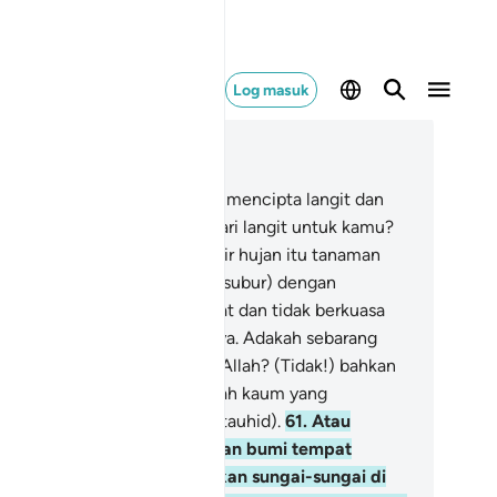
Log masuk
ca dalam Konteks
 27, Halaman 382, Juz 20
.
Bahkan siapakah yang telah mencipta langit dan
mi, dan menurunkan hujan dari langit untuk kamu?
lu Kami tumbuhkan dengan air hujan itu tanaman
bun-kebun (yang menghijau subur) dengan
dahnya, yang kamu tidak dapat dan tidak berkuasa
numbuhkan pohon-pohonnya. Adakah sebarang
han yang lain bersama-sama Allah? (Tidak!) bahkan
reka (yang musyrik itu) adalah kaum yang
nyeleweng dari kebenaran (tauhid).
61
.
Atau
apakah yang telah menjadikan bumi tempat
netapan dan telah menjadikan sungai-sungai di