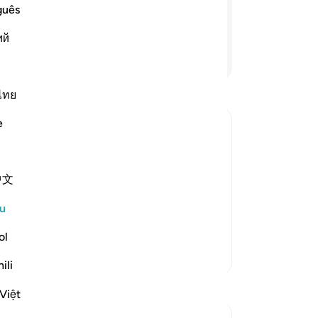
an
? (Tidak!) bahkan kebanyakan mereka
guês
un
ий
ju
Teruskan Membaca
ma
me
be
ไทย
me
e
At
me
me
bode,) meaning, stable and stationary,
中文
pe
 it were to do so, it would not be a
me
race and mercy, He has made it smooth
u
be
me
ol
me
Lebih Banyak Tafsir
ili
da
Refleksi
pe
Việt
ke