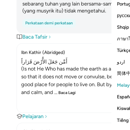
sebarang tuhan yang lain bersama-sama Allah
Portu
(yang musyrik itu) tidak mengetahui.
русск
Perkataan demi perkataan
Shqip
Baca Tafsir
ภาษา
Türkç
Ibn Kathir (Abridged)
أَمَّن جَعَلَ الاٌّرْضَ قَرَاراً
اردو
(Is not He Who has made the earth as a fixed a
简体
so that it does not move or convulse, because if
good place for people to live on. But by His g
Melay
and calm, and
…
Baca Lagi
Españ
Kiswah
Pelajaran
Tiếng 