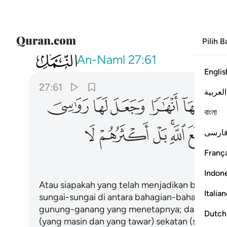
Pilih 
027
امن جعل الارض قرارا وجعل خلالها انها
An-Naml
27:61
Englis
27:61
العربية
ﲔ
ﲕ
ﲖ
ﲗ
ﲘ
বাংলা
ﲞ
ﲟ
ﲠﲡ
ﲢ
ﲣ
ﲤ
ارسی
França
Indon
Atau siapakah yang telah menjadikan bumi te
Italia
sungai-sungai di antara bahagian-bahagiannya
gunung-ganang yang menetapnya; dan juga tel
Dutch
(yang masin dan yang tawar) sekatan (semula