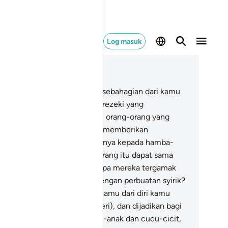
Log masuk
ca dalam Konteks
 16, Halaman 275, Juz 14
.
Dan Allah telah melebihkan sebahagian dari kamu
as sebahagian yang lain pada rezeki yang
kurniakanNya; dalam pada itu, orang-orang yang
beri kelebihan itu tidak mahu memberikan
bahagian dari kelebihan hartanya kepada hamba-
mba mereka, supaya orang-orang itu dapat sama
mpunyai harta. Maka mengapa mereka tergamak
ngingkari nikmat Allah itu dengan perbuatan syirik?
.
Dan Allah menjadikan bagi kamu dari diri kamu
diri pasangan-pasangan (isteri), dan dijadikan bagi
mu dari pasangan kamu: anak-anak dan cucu-cicit,