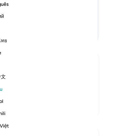
se
kedua orang itu sama? Segala puji
guês
la
hak disembah), tetapi kebanyakan
ий
pe
t tauhid itu).
be
Teruskan Membaca
Da
Al
ไทย
se
e
me
itu
ya
, or the Idol and the True God
中文
Al
 the example which Allah gives of the
sy
 view of Qatadah and Ibn Jarir. The
u
Al
the di
…
Baca Lagi
ha
ol
Lebih Banyak Tafsir
be
ili
da
Refleksi
ku
Việt
ke