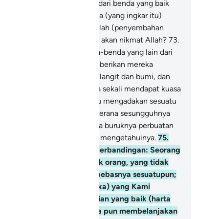
rta dikurniakan kepada kamu dari benda yang baik
gi halal; maka patutkah mereka (yang ingkar itu)
rcaya kepada perkara yang salah (penyembahan
rhala), dan mereka kufur pula akan nikmat Allah?
73
.
n mereka menyembah benda-benda yang lain dari
lah, yang tidak berkuasa memberikan mereka
barang rezeki pemberian dari langit dan bumi, dan
reka pula tidak berdaya sama sekali mendapat kuasa
.
74
.
Oleh itu, janganlah kamu mengadakan sesuatu
ng sebanding dengan Allah, kerana sesungguhnya
lah mengetahui (setakat mana buruknya perbuatan
irik kamu) sedang kamu tidak mengetahuinya.
75
.
lah memberikan satu misal perbandingan: Seorang
mba abdi yang menjadi milik orang, yang tidak
rkuasa melakukan dengan bebasnya sesuatupun;
n seorang lagi (yang merdeka) yang Kami
rniakan kepadanya pemberian yang baik (harta
kayaan) dari Kami, maka dia pun membelanjakan