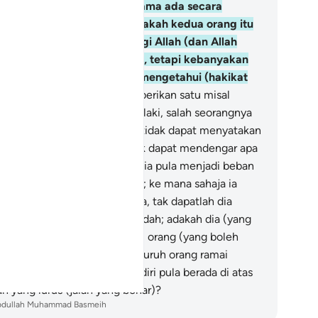
rtanya dengan bebasnya, sama ada secara
rsembunyi atau terbuka, adakah kedua orang itu
ma? Segala puji tertentu bagi Allah (dan Allah
alah yang berhak disembah), tetapi kebanyakan
reka (yang musyrik) tidak mengetahui (hakikat
hid itu).
76
.
Dan Allah memberikan satu misal
rbandingan lagi: Dua orang lelaki, salah seorangnya
lu pekak dari semulajadinya, tidak dapat menyatakan
a yang difikirkannya dan tidak dapat mendengar apa
ng dikatakan kepadanya; dan ia pula menjadi beban
pada orang yang menjaganya; ke mana sahaja ia
arahkan pergi oleh penjaganya, tak dapatlah dia
mbawa sesuatu yang berfaedah; adakah dia (yang
mikian sifatnya) sama seperti orang (yang boleh
rkata-kata serta dapat) menyuruh orang ramai
akukan keadilan, dan ia sendiri pula berada di atas
an yang lurus (jalan yang benar)?
bdullah Muhammad Basmeih