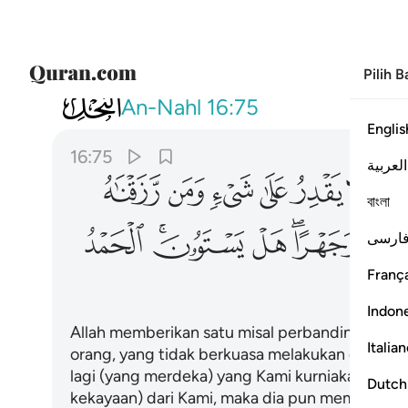
Pilih 
016
ضرب الله مثلا عبدا مملوكا لا يقد
An-Nahl
16:75
Englis
16:75
العربية
ﱣ
ﱤ
ﱥ
ﱦ
ﱧ
ﱨ
বাংলা
ﱰﱱ
ﱲ
ﱳﱴ
ﱵ
ارسی
França
Indon
Allah memberikan satu misal perbandingan: Se
Italia
orang, yang tidak berkuasa melakukan dengan
lagi (yang merdeka) yang Kami kurniakan kepa
Dutch
kekayaan) dari Kami, maka dia pun membelanj