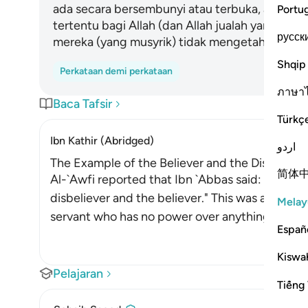
ada secara bersembunyi atau terbuka, adakah 
Portu
tertentu bagi Allah (dan Allah jualah yang ber
русск
mereka (yang musyrik) tidak mengetahui (hakika
Shqip
Perkataan demi perkataan
ภาษา
Baca Tafsir
Türkç
Ibn Kathir (Abridged)
اردو
The Example of the Believer and the Disbeliever
简体
Al-`Awfi reported that Ibn `Abbas said: "This is
disbeliever and the believer." This was also the
Melay
servant who has no power over anything is like 
Españ
Kiswah
Pelajaran
Tiếng 