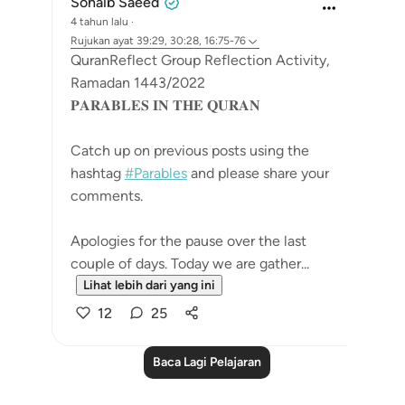
Sohaib Saeed
4 tahun lalu
·
Rujukan
ayat 39:29, 30:28, 16:75-76
QuranReflect Group Reflection Activity,
Ramadan 1443/2022
𝐏𝐀𝐑𝐀𝐁𝐋𝐄𝐒 𝐈𝐍 𝐓𝐇𝐄 𝐐𝐔𝐑𝐀𝐍
Catch up on previous posts using the
hashtag
#Parables
and please share your
comments.
Apologies for the pause over the last
couple of days. Today we are gather...
Lihat lebih dari yang ini
12
25
Baca Lagi Pelajaran