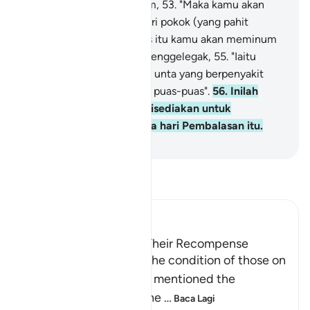
pokok, iaitu pokok zaqqum,
53
.
"Maka kamu akan
memenuhi perut kamu dari pokok (yang pahit
buahnya) itu,
54
.
"Selepas itu kamu akan meminum
pula dari air panas yang menggelegak,
55
.
"Iaitu
kamu akan minum seperti unta yang berpenyakit
sentiasa dahaga dan tidak puas-puas".
56
.
Inilah
(jenis-jenis azab) yang disediakan untuk
menyambut mereka pada hari Pembalasan itu.
-
Abdullah Muhammad Basmeih
Baca Tafsir
Ibn Kathir (Abridged)
Those on the Left and Their Recompense
After Allah mentioned the condition of those on
the right hand, He then mentioned the
condition of those on the
…
Baca Lagi