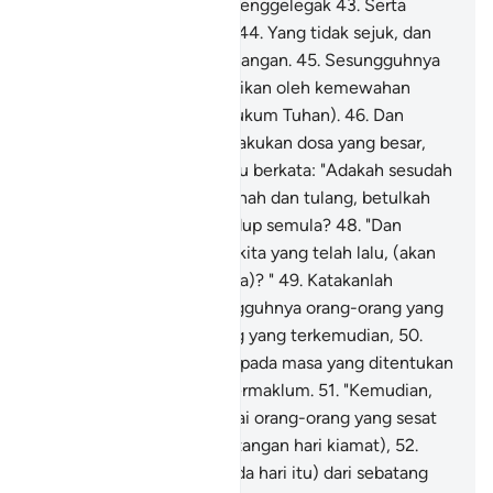
membakar dan air yang menggelegak
43
.
Serta
naungan dari asap hitam,
44
.
Yang tidak sejuk, dan
tidak pula memberi kesenangan.
45
.
Sesungguhnya
mereka sebelum itu dilalaikan oleh kemewahan
(dunia, dari mengingati hukum Tuhan).
46
.
Dan
mereka pula sentiasa melakukan dosa yang besar,
47
.
Dan juga mereka selalu berkata: "Adakah sesudah
kita mati serta menjadi tanah dan tulang, betulkah
kita akan dibangkitkan hidup semula?
48
.
"Dan
adakah juga datuk nenek kita yang telah lalu, (akan
dibangkitkan hidup semula)? "
49
.
Katakanlah
(kepada mereka): "Sesungguhnya orang-orang yang
telah lalu dan orang-orang yang terkemudian,
50
.
"Tetap akan dihimpunkan pada masa yang ditentukan
- pada hari kiamat yang termaklum.
51
.
"Kemudian,
sesungguhnya kamu wahai orang-orang yang sesat
yang mendustakan (kedatangan hari kiamat),
52
.
Tetap akan memakan (pada hari itu) dari sebatang