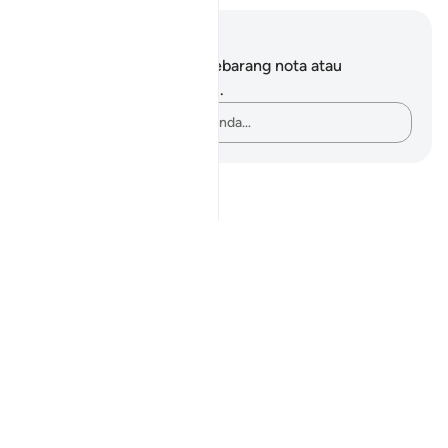
Nota dan Refleksi
Anda tidak mempunyai sebarang nota atau
renungan tentang ayat ini.
Rakamkan buah fikiran anda…
Notes
placeholders
close