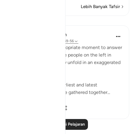
Lebih Banyak Tafsir
Pelajaran
In the Shade of the Quran
31 minggu lalu
·
Rujukan
ayat 56:49-56
The surah seizes this appropriate moment to answer
the question posed by the people on the left in
Verses 47-48, which they unfold in an exaggerated
sense of incredulity:
"Say: All people of the earliest and latest
generations will indeed be gathered together...
Lihat lebih dari yang ini
0
0
719
Baca Lagi Pelajaran