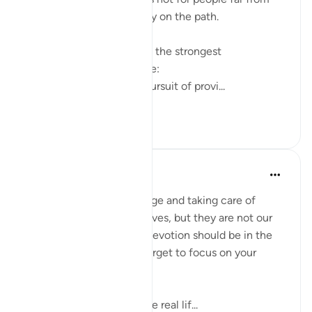
faith, but for those already on the path.
The ayah points to two of the strongest
attachments in human life:
Wealth (أموالكم) — the pursuit of provi...
Lihat lebih dari yang ini
4
0
Aliza Awan
tahun lalu
·
Rujukan
ayat 63:9
Listen up, women! Marriage and taking care of
children are parts of our lives, but they are not our
entire purpose. Our true devotion should be in the
path of our Lord. Never forget to focus on your
relationship with Allah!
This life is temporary—the real lif...