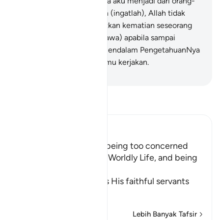
bersedekah dan dapat pula aku menjadi dari orang-
orang yang soleh ".
11
.
Dan (ingatlah), Allah tidak
sekali-kali akan melambatkan kematian seseorang
(atau sesuatu yang bernyawa) apabila sampai
ajalnya; dan Allah Amat Mendalam PengetahuanNya
mengenai segala yang kamu kerjakan.
-
Abdullah Muhammad Basmeih
Baca Tafsir
Ibn Kathir (Abridged)
The Importance of not being too concerned
with the Matters of the Worldly Life, and being
Charitable
Allah the Exalted orders His faithful servants
to
…
Baca Lagi
Lebih Banyak Tafsir