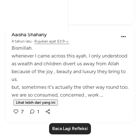
Lihat lebih dari yang ini
14
4
Aaisha Shahany
4 tahun lalu
·
Rujukan
ayat 63:9
Bismillah.
whenever I came across this ayah, I only understood
as wealth and children divert us away from Allah
because of the joy , beauty and luxury they bring to
us.
but, sometimes it's actually the other way round too.
we are so consumed, concerned , work ...
Lihat lebih dari yang ini
7
1
Baca Lagi Refleksi