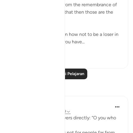
your children divert you from the remembrance of
Allah. And whoever does that then those are the
losers.' (Qur'an, 63:9)
Allahﷻ is giving us a tip on how not to be a loser in
His sight: Don't let what you have...
Lihat lebih dari yang ini
38
1
Baca Lagi Pelajaran
Refleksi
ekaterina myachina
22 minggu lalu
·
Rujukan
ayat 63:9
Allah addresses the believers directly: “O you who
believe.”
This means the warning is not for people far from