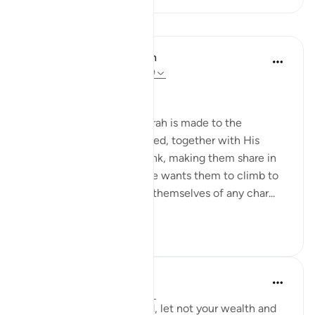
Pelajaran
In the Shade of the Quran
31 minggu lalu
·
Rujukan
ayat 63:9
Time to Be Charitable
The last address in the surah is made to the
believers whom God placed, together with His
Messenger, in His own rank, making them share in
His honour and dignity. He wants them to climb to
this high summit, ridding themselves of any char...
Lihat lebih dari yang ini
0
0
Dr. Haifaa Younis
4 tahun lalu
·
Rujukan
ayat 63:9
'O you who have believed, let not your wealth and