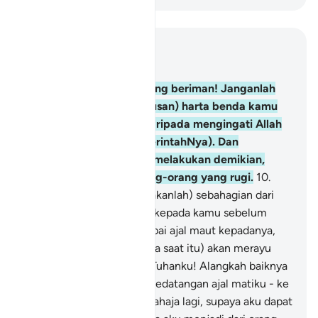
Baca dalam Konteks
Bab 63, Halaman 555, Juz 28
9
.
Wahai orang-orang yang beriman! Janganlah
kamu dilalaikan oleh (urusan) harta benda kamu
dan anak-pinak kamu daripada mengingati Allah
(dengan menjalankan perintahNya). Dan
(ingatlah), sesiapa yang melakukan demikian,
maka mereka itulah orang-orang yang rugi.
10
.
Dan belanjakanlah (dermakanlah) sebahagian dari
rezeki yang Kami berikan kepada kamu sebelum
seseorang dari kamu sampai ajal maut kepadanya,
(kalau tidak) maka ia (pada saat itu) akan merayu
dengan katanya: " Wahai Tuhanku! Alangkah baiknya
kalau Engkau lambatkan kedatangan ajal matiku - ke
suatu masa yang sedikit sahaja lagi, supaya aku dapat