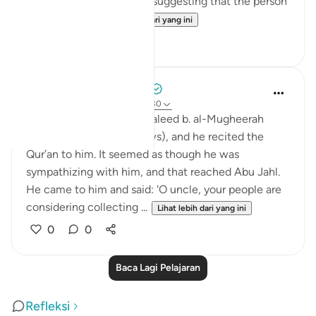
There are several reports suggesting that the person
so referred t...
Lihat lebih dari yang ini
0
0
Prophetic Commentary
8 tahun lalu
·
Rujukan
ayat 74:11-30
Ibn ‘Abbâs narrates: Al-Waleed b. al-Mugheerah
came to the Prophet (saws), and he recited the
Qur’an to him. It seemed as though he was
sympathizing with him, and that reached Abu Jahl.
He came to him and said: 'O uncle, your people are
considering collecting ...
Lihat lebih dari yang ini
0
0
Baca Lagi Pelajaran
Refleksi