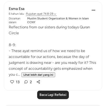
Esma Esa
6 tahun lalu
·
Rujukan
ayat 74:8-28
Disiarkan
Muslim Student Organization & Women in Islam
dalam
CCNY
Reflections from our sisters during todays Quran
Circle
8-9:
- These ayat remind us of how we need to be
accountable for our actions, becasue the day of
judgment is drawing near - are you ready for it? This
concept of accountability gets emphasized when
you c...
Lihat lebih dari yang ini
13
2
Baca Lagi Refleksi