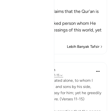
Ibn Kathir (Abridged)
A Threat for Whoever claims that the Qur'an is
Magic
Allah threatens this wicked person whom He
has favored with the blessings of this world, yet
he is
…
Baca Lagi
Lebih Banyak Tafsir
Pelajaran
In the Shade of the Quran
31 minggu lalu
·
Rujukan
ayat 74:11-15
Leave to me the one I created alone, to whom I
have granted vast wealth, and sons by his side,
making life smooth and easy for him; yet he greedily
desires that I give him more. (Verses 11-15)