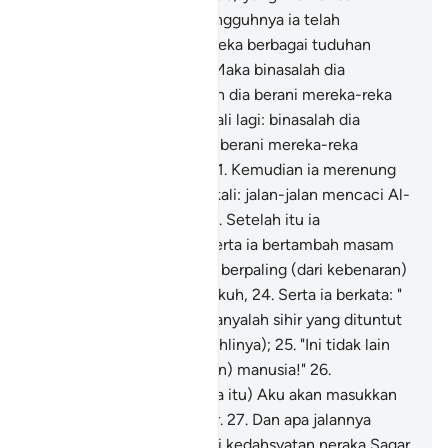
beratnya.
18
.
Kerana sesungguhnya ia telah
memikirkan dan mereka-reka berbagai tuduhan
terhadap Al-Quran) -
19
.
Maka binasalah dia
hendaknya! Bagaimanakah dia berani mereka-reka
(yang demikian)?
20
.
Sekali lagi: binasalah dia
hendaknya! Bagaimana ia berani mereka-reka
(tuduhan-tuduhan itu)?
21
.
Kemudian ia merenung
dan memikirkan (berkali-kali: jalan-jalan mencaci Al-
Quran, tetapi ia gagal);
22
.
Setelah itu ia
memasamkan mukanya serta ia bertambah masam
berkerut;
23
.
Kemudian ia berpaling (dari kebenaran)
dan berlaku sombong angkuh,
24
.
Serta ia berkata: "
(Al-Quran) ini tidak lain hanyalah sihir yang dituntut
serta dipelajari (dari ahli-ahlinya);
25
.
"Ini tidak lain
hanyalah kata-kata (rekaan) manusia!"
26
.
(Disebabkan kekufurannya itu) Aku akan masukkan
dia ke dalam neraka Saqar.
27
.
Dan apa jalannya
engkau dapat mengetahui kedahsyatan neraka Saqar