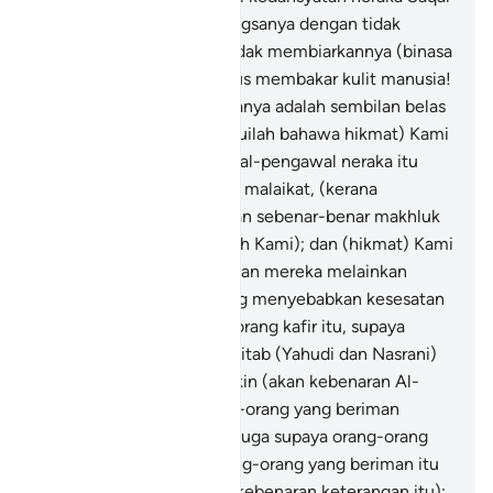
itu?
28
.
Ia membakar mangsanya dengan tidak
meninggalkan sisa, dan tidak membiarkannya (binasa
terus)
29
.
Ia terus-menerus membakar kulit manusia!
30
.
Pengawal dan penjaganya adalah sembilan belas
(malaikat).
31
.
Dan (ketahuilah bahawa hikmat) Kami
tidak menjadikan pengawal-pengawal neraka itu
melainkan (dari kalangan) malaikat, (kerana
merekalah sekuat-kuat dan sebenar-benar makhluk
yang menjalankan perintah Kami); dan (hikmat) Kami
tidak menerangkan bilangan mereka melainkan
dengan satu bilangan yang menyebabkan kesesatan
dan kesengsaraan orang-orang kafir itu, supaya
orang-orang yang diberi Kitab (Yahudi dan Nasrani)
boleh percaya dengan yakin (akan kebenaran Al-
Quran), dan supaya orang-orang yang beriman
bertambah imannya; dan juga supaya orang-orang
yang diberi Kitab dan orang-orang yang beriman itu
tidak ragu-ragu (tentang kebenaran keterangan itu);