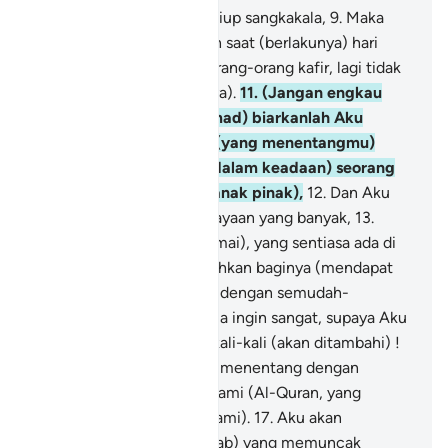
8
.
Kerana apabila telah ditiup sangkakala,
9
.
Maka
saat yang demikian adalah saat (berlakunya) hari
yang sukar -
10
.
Kepada orang-orang kafir, lagi tidak
mudah (mengelak azabnya).
11
.
(Jangan engkau
bimbang wahai Muhammad) biarkanlah Aku
sahaja membalas orang (yang menentangmu)
yang Aku ciptakan dia (dalam keadaan) seorang
diri (tidak berharta dan anak pinak),
12
.
Dan Aku
jadikan baginya harta kekayaan yang banyak,
13
.
Serta anak pinak (yang ramai), yang sentiasa ada di
sisinya.
14
.
Dan Aku mudahkan baginya (mendapat
kekayaan dan kekuasaan) dengan semudah-
mudahnya.
15
.
Kemudian ia ingin sangat, supaya Aku
tambahi lagi;
16
.
Tidak sekali-kali (akan ditambahi) !
Kerana sesungguhnya dia menentang dengan
degilnya akan ayat-ayat Kami (Al-Quran, yang
disampaikan oleh Rasul Kami).
17
.
Aku akan
menyeksanya (dengan azab) yang memuncak