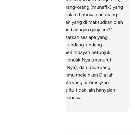
dan (sebaliknya) supaya orang-orang (munafik) yang
ada penyakit (ragu-ragu) dalam hatinya dan orang-
orang kafir berkata: "Apakah yang di maksudkan oleh
Allah dengan menyebutkan bilangan ganjil ini?"
Demikianlah Allah menyesatkan sesiapa yang
dikehendakiNya (menurut undang-undang
peraturanNya), dan memberi hidayah petunjuk
kepada sesiapa yang dikehendakiNya (menurut
undang-undang peraturanNya); dan tiada yang
mengetahui tentera Tuhanmu melainkan Dia lah
sahaja. Dan (ingatlah, segala yang diterangkan
berkenaan dengan) neraka itu tidak lain hanyalah
menjadi peringatan bagi manusia.
-
Abdullah Muhammad Basmeih
Baca Tafsir