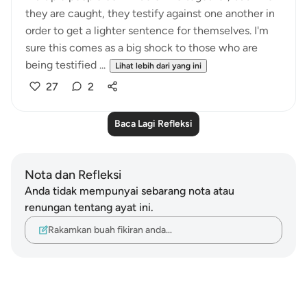
they are caught, they testify against one another in
order to get a lighter sentence for themselves. I'm
sure this comes as a big shock to those who are
being testified ...
Lihat lebih dari yang ini
27
2
Baca Lagi Refleksi
Nota dan Refleksi
Anda tidak mempunyai sebarang nota atau
renungan tentang ayat ini.
Rakamkan buah fikiran anda…