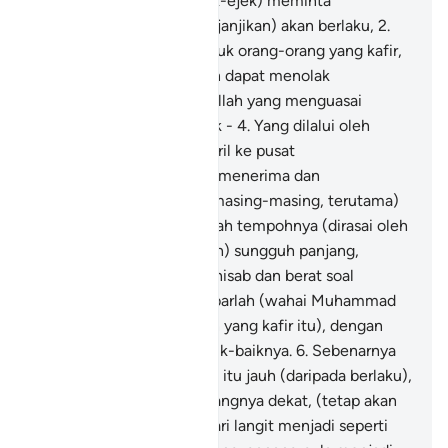
Makkah, secara mengejek-ejek) meminta
kedatangan azab yang (dijanjikan) akan berlaku,
2
.
Azab yang disediakan untuk orang-orang yang kafir,
yang tidak ada sesiapapun dapat menolak
kedatangannya -
3
.
Dari Allah yang menguasai
tempat-tempat turun naik -
4
.
Yang dilalui oleh
malaikat-malaikat dan Jibril ke pusat
pemerintahanNya (untuk menerima dan
menyempurnakan tugas masing-masing, terutama)
pada satu masa yang adalah tempohnya (dirasai oleh
orang-orang yang bersalah) sungguh panjang,
(kerana banyak hitungan hisab dan berat soal
jawabnya).
5
.
Maka bersabarlah (wahai Muhammad
terhadap ejekan golongan yang kafir itu), dengan
cara kesabaran yang sebaik-baiknya.
6
.
Sebenarnya
mereka memandang azab itu jauh (daripada berlaku),
7
.
Sedang Kami memandangnya dekat, (tetap akan
berlaku),
8
.
(Iaitu) pada hari langit menjadi seperti