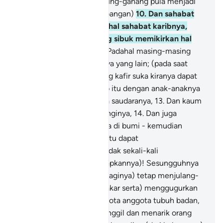
tembaga cair,
9
.
Dan gunung-ganang pula menjadi
seperti bulu (yang berterbangan)
10
.
Dan sahabat
karib tidak bertanyakan hal sahabat karibnya,
(kerana tiap-tiap seorang sibuk memikirkan hal
keadaannya sendiri),
11
.
Padahal masing-masing
diberi melihat setengahnya yang lain; (pada saat
yang demikian) orang yang kafir suka kiranya dapat
menebus dirinya dari azab itu dengan anak-anaknya
sendiri,
12
.
Dan isteri serta saudaranya,
13
.
Dan kaum
kerabatnya yang melindunginya,
14
.
Dan juga
sekalian makhluk yang ada di bumi - kemudian
(diharapkannya) tebusan itu dapat
menyelamatkannya.
15
.
Tidak sekali-kali
(sebagaimana yang diharapkannya)! Sesungguhnya
neraka (yang disediakan baginya) tetap menjulang-
julang apinya,
16
.
(Membakar serta) menggugurkan
kulit ubun-ubun dan anggota anggota tubuh badan,
17
.
Neraka itu juga memanggil dan menarik orang