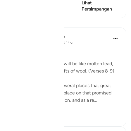
Ayat ini mempunyai 1
Lihat
Persimpangan
Persimpangan
Pelajaran
In the Shade of the Quran
31 minggu lalu
·
Rujukan
ayat 70:8-14
Celestial Events
On the day when the sky will be like molten lead,
and the mountains like tufts of wool. (Verses 8-9)
The Qur'an mentions in several places that great
celestial events will take place on that promised
day, the Day of Resurrection, and as a re...
Lihat lebih dari yang ini
0
0