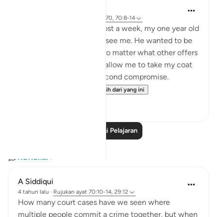
Hammad Fahim
2 tahun lalu
·
Rujukan
ayat 43:67-70, 70:8-14
After being away for almost a week, my one year old
son was super excited to see me. He wanted to be
picked up and held, and no matter what other offers
were proposed to him to allow me to take my coat
off, he would not for a second compromise.
SubhanAllah. Al...
Lihat lebih dari yang ini
31
14
Baca Lagi Pelajaran
Refleksi
A Siddiqui
4 tahun lalu
·
Rujukan
ayat 70:10-14, 29:12
How many court cases have we seen where
multiple people commit a crime together, but when