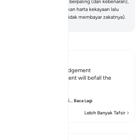
yang membelakangi serta berpaling (dari kebenaran),
18
.
Dan yang mengumpulkan harta kekayaan lalu
menyimpannya (dengan tidak membayar zakatnya).
-
Abdullah Muhammad Basmeih
Baca Tafsir
Ibn Kathir (Abridged)
Terrors of the Day of Judgement
Allah says that the torment will befall the
disbelievers.
يَوْمَ تَكُونُ السَّمَآءُ كَالْمُهْلِ
(The Day that the sky wi
…
Baca Lagi
Lebih Banyak Tafsir
Lihat Qiraat