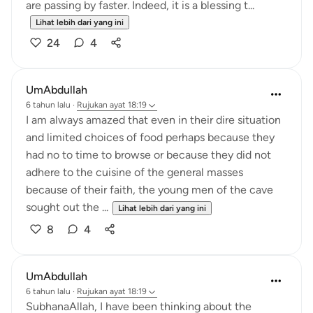
are passing by faster. Indeed, it is a blessing t...
Lihat lebih dari yang ini
24
4
UmAbdullah
6 tahun lalu
·
Rujukan
ayat 18:19
I am always amazed that even in their dire situation
and limited choices of food perhaps because they
had no to time to browse or because they did not
adhere to the cuisine of the general masses
because of their faith, the young men of the cave
sought out the ...
Lihat lebih dari yang ini
8
4
UmAbdullah
6 tahun lalu
·
Rujukan
ayat 18:19
SubhanaAllah, I have been thinking about the