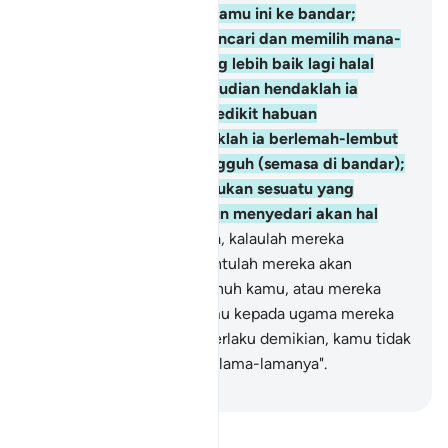
membawa wang perak kamu ini ke bandar;
kemudian biarlah dia mencari dan memilih mana-
mana jenis makanan yang lebih baik lagi halal
(yang dijual di situ); kemudian hendaklah ia
membawa untuk kamu sedikit habuan
daripadanya; dan hendaklah ia berlemah-lembut
dengan bersungguh-sungguh (semasa di bandar);
dan janganlah dia melakukan sesuatu yang
menyebabkan sesiapapun menyedari akan hal
kamu.
20
.
"Sesungguhnya, kalaulah mereka
mengetahui hal kamu, tentulah mereka akan
merejam dengan membunuh kamu, atau mereka
akan mengembalikan kamu kepada ugama mereka
(secara paksa); dan jika berlaku demikian, kamu tidak
sekali-kali akan berjaya selama-lamanya".
-
Abdullah Muhammad Basmeih