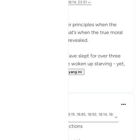
3 tahun lalu
·
Rujukan
ayat 18:19, 18:14, 23:51
A Life of Purity
Many compromise on their principles when the
going gets tough - And that’s when the true moral
standards of a person are revealed.
The Companions of the Cave slept for over three
centuries. They must have woken up starving - yet,
when they...
Lihat lebih dari yang ini
34
5
J Yousef
6 tahun lalu
·
ayat 18:71, 18:10, 18:30, 18:19, 18:85, 18:92, 18:14, 18:
Rujukan
74, 18:89, 18:77
Friday Surat al-Kahf Reflections