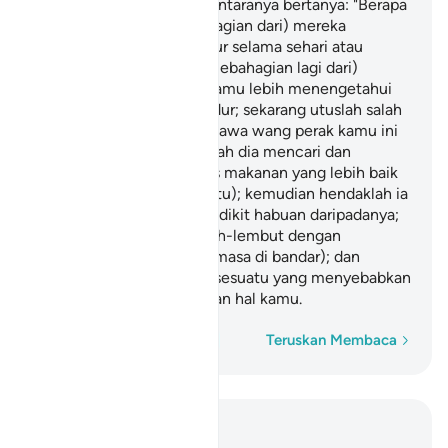
sendiri. Salah seorang di antaranya bertanya: "Berapa
lama kamu tidur?" (sebahagian dari) mereka
menjawab: "Kita telah tidur selama sehari atau
sebahagian dari sehari". (Sebahagian lagi dari)
mereka berkata: "Tuhan kamu lebih menengetahui
tentang lamanya kamu tidur; sekarang utuslah salah
seorang dari kamu, membawa wang perak kamu ini
ke bandar; kemudian biarlah dia mencari dan
memilih mana-mana jenis makanan yang lebih baik
lagi halal (yang dijual di situ); kemudian hendaklah ia
membawa untuk kamu sedikit habuan daripadanya;
dan hendaklah ia berlemah-lembut dengan
bersungguh-sungguh (semasa di bandar); dan
janganlah dia melakukan sesuatu yang menyebabkan
sesiapapun menyedari akan hal kamu.
Perkataan demi perkataan
Teruskan Membaca
Baca dalam Konteks