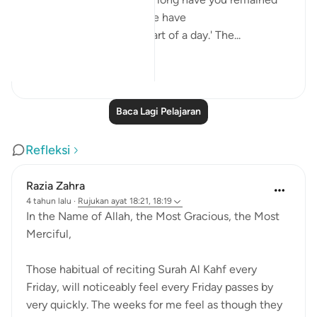
thus?' They answered: 'We have
remained thus a day, or part of a day.' The...
Lihat lebih dari yang ini
0
0
Baca Lagi Pelajaran
Refleksi
Razia Zahra
4 tahun lalu
·
Rujukan
ayat 18:21, 18:19
In the Name of Allah, the Most Gracious, the Most
Merciful,
Those habitual of reciting Surah Al Kahf every
Friday, will noticeably feel every Friday passes by
very quickly. The weeks for me feel as though they