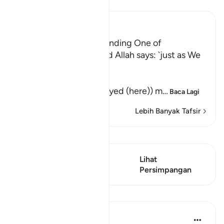
Baca Tafsir
Ibn Kathir (Abridged)
Their awakening and sending One of
Themselves to buy Food Allah says: `just as We
caused them to ...
كَمْ لَبِثْتُمْ
(How long have you stayed (here)) m
…
Baca Lagi
Lebih Banyak Tafsir
Lihat Qiraat
Ayat ini mempunyai 1
Lihat
Persimpangan
Persimpangan
Pelajaran
Hammad Fahim