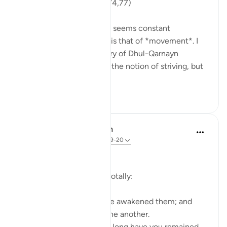
'So they set out...' (18:71,74,77)
One recurring theme that seems constant
throughout Surat al-Kahf is that of *movement*. I
used to think that the story of Dhul-Qarnayn
emphasized most greatly the notion of striving, but
th...
Lihat lebih dari yang ini
29
7
In the Shade of the Quran
31 minggu lalu
·
Rujukan
ayat 18:19-20
The Sleepers Awake
Suddenly things change totally:
Such being their state, We awakened them; and
they began to question one another.
One of them asked: 'How long have you remained