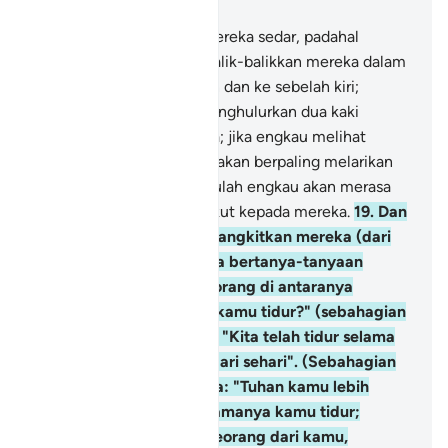
Bab 18, Halaman 295, Juz 15
18
.
Dan engkau sangka mereka sedar, padahal
mereka tidur; dan Kami balik-balikkan mereka dalam
tidurnya ke sebelah kanan dan ke sebelah kiri;
sedang anjing mereka menghulurkan dua kaki
depannya dekat pintu gua; jika engkau melihat
mereka, tentulah engkau akan berpaling melarikan
diri dari mereka, dan tentulah engkau akan merasa
sepenuh-penuh gerun takut kepada mereka.
19
.
Dan
demikianlah pula Kami bangkitkan mereka (dari
tidurnya), supaya mereka bertanya-tanyaan
sesama sendiri. Salah seorang di antaranya
bertanya: "Berapa lama kamu tidur?" (sebahagian
dari) mereka menjawab: "Kita telah tidur selama
sehari atau sebahagian dari sehari". (Sebahagian
lagi dari) mereka berkata: "Tuhan kamu lebih
menengetahui tentang lamanya kamu tidur;
sekarang utuslah salah seorang dari kamu,