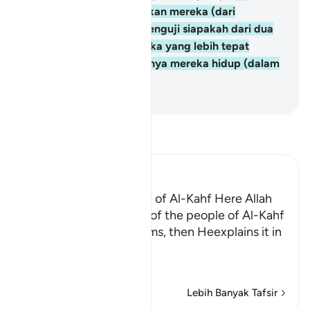
Kemudian Kami bangkitkan mereka (dari
tidurnya), untuk Kami menguji siapakah dari dua
golongan di antara mereka yang lebih tepat
kiraannya, tentang lamanya mereka hidup (dalam
gua itu).
-
Abdullah Muhammad Basmeih
Baca Tafsir
Ibn Kathir (Abridged)
The Story of the People of Al-Kahf Here Allah
tells us about the story of the people of Al-Kahf
in brief and general terms, then Heexplains it in
more
…
Baca Lagi
Lebih Banyak Tafsir