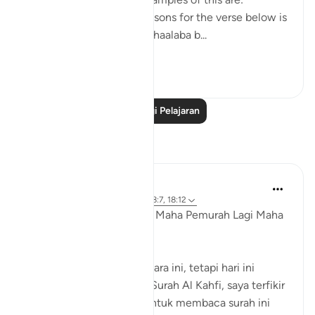
1. One of the reported reasons for the verse below is
that Maaz bin Jabal and Thaalaba b...
Lihat lebih dari yang ini
9
2
Baca Lagi Pelajaran
Refleksi
Razia Zahra
4 tahun lalu
·
Rujukan
ayat 18:2, 18:7, 18:12
Dengan Nama Allah Yang Maha Pemurah Lagi Maha
Penyayang,
Saya pernah menulis perkara ini, tetapi hari ini
semasa saya mendengar Surah Al Kahfi, saya terfikir
bahawa kita digalakkan untuk membaca surah ini