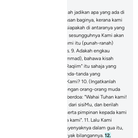
Bab 18, Halaman 294, Juz 15
7
.
Sesungguhnya Kami telah jadikan apa yang ada di
muka bumi sebagai perhiasan baginya, kerana kami
hendak menguji mereka, siapakah di antaranya yang
lebih baik amalnya.
8
.
Dan sesungguhnya Kami akan
jadikan apa yang ada di bumi itu (punah-ranah)
sebagai tanah yang tandus.
9
.
Adakah engkau
menyangka (wahai Muhammad), bahawa kisah
"Ashaabul Kahfi" dan "Ar-Raqiim" itu sahaja yang
menakjubkan di antara tanda-tanda yang
membuktikan kekuasaan Kami?
10
.
(Ingatkanlah
peristiwa) ketika serombongan orang-orang muda
pergi ke gua, lalu mereka berdoa: "Wahai Tuhan kami!
Kurniakanlah kami rahmat dari sisiMu, dan berilah
kemudahan-kemudahan serta pimpinan kepada kami
untuk keselamatan ugama kami".
11
.
Lalu Kami
tidurkan mereka dengan nyenyaknya dalam gua itu,
bertahun-tahun, yang banyak bilangannya.
12
.