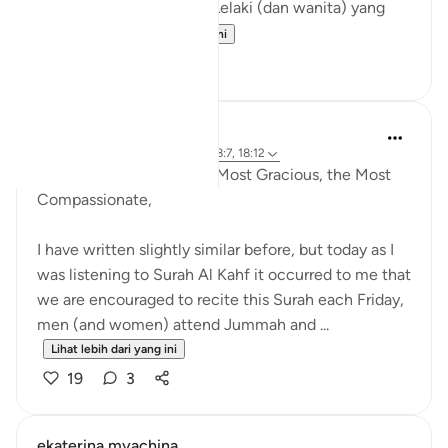
pada setiap hari Jumaat. Lelaki (dan wanita) yang
meng...
Lihat lebih dari yang ini
6
1
Razia Zahra
4 tahun lalu
·
Rujukan
ayat 18:2, 18:7, 18:12
In the Name of Allah the Most Gracious, the Most
Compassionate,
I have written slightly similar before, but today as I
was listening to Surah Al Kahf it occurred to me that
we are encouraged to recite this Surah each Friday,
men (and women) attend Jummah and ...
Lihat lebih dari yang ini
19
3
ekaterina myachina