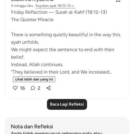
3 minggu lalu
·
Rujukan
ayat 18:12-13
Friday Reflection — Surah al-Kahf (18:12-13)
The Quieter Miracle
There is something quietly beautiful in the way this
ayah unfolds.
We might expect the sentence to end with their
belief.
Instead, Allah continues.
"They believed in their Lord, and We increased...
Lihat lebih dari yang ini
16
2
Baca Lagi Refleksi
Nota dan Refleksi
Anda tidak mempunyai sebarang nota atau