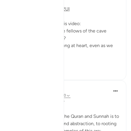
https://youtu.be/lbqgJstj2UI
Questions answered in this video:
- Is the persecution of the fellows of the cave
uncommon, or a 'wonder'?
- How can we remain young at heart, even as we
age physically?
...
Lihat lebih dari yang ini
6
0
Salah Soltan
8 tahun lalu
·
Rujukan
ayat 18:1-110
Applicable Research Only
The general approach of the Quran and Sunnah is to
move away from theory and abstraction, to rooting
and application. Some examples of this are: