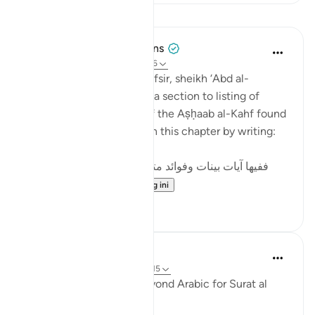
Pelajaran
Tulayhah Tafsir Translations
5 tahun lalu
·
Rujukan
ayat 18:9-26
In his book of thematic tafsir, sheikh ‘Abd al-
Rahman al-Sa’di devoted a section to listing of
benefits from the story of the Aṣḥaab al-Kahf found
in surah al-Kahf. He began this chapter by writing:
ففيها آيات بينات وفوائد متعددة : منها: أن قصة أصحاب
الكهف و...
Lihat lebih dari yang ini
2
0
Fadel Soliman
6 tahun lalu
·
Rujukan
ayat 18:10-15
Taddabor (Pondering) Beyond Arabic for Surat al
Kahf 10-15