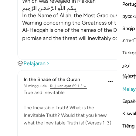
Which was revealed in Makkah
Portu
بِسْمِ اللَّهِ الرَّحْمَـنِ الرَّحِيمِ
In the Name of Allah, the Most Gracious, the Mo
русск
Warning concerning the Greatness of the Day
Shqip
Al-Haqqah is one of the names of the Day of J
promise and the threat will inevitably occ
…
Baca 
ภาษา
Türkç
Pelajaran
اردو
简体
In the Shade of the Quran
31 minggu lalu
·
Rujukan
ayat 69:1-3
Melay
True and Inevitable
Españ
The Inevitable Truth! What is the
Kiswah
Inevitable Truth? Would that you knew
what the Inevitable Truth is! (Verses 1-3)
Tiếng 