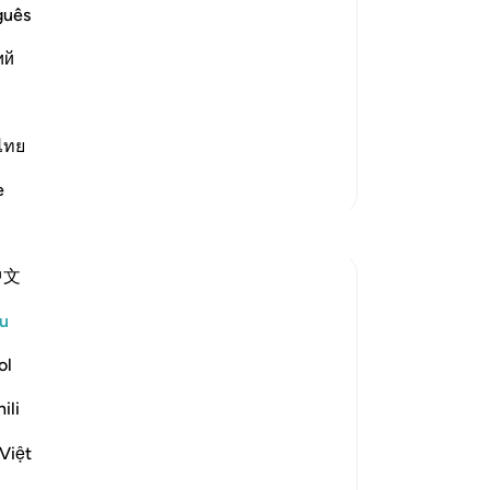
ri
guês
Ya
st Merciful.
ий
la
 of Judgement
me
udgement, because during it the
be
Lagi
ba
ไทย
De
Lebih Banyak Tafsir
e
si
da
Refleksi
te
中文
ya
ekaterina myachina
pe
3 minggu lalu
·
Rujukan
ayat 69:1-32
u
From Recitation to Reflection.
me
When Only Truth Remains.
me
ol
se
ili
If everything you rely on were taken away,
ai
what would remain?
gu
Việt
Isha Prayer · Surah Al-Haqqah (69:1–32)
me