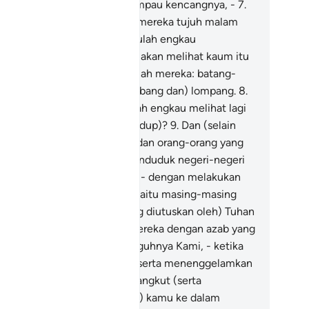
but yang kencang, yang melampau kencangnya, -
7
.
ng diarahkannya menyerang mereka tujuh malam
pan hari terus-menerus; (kalaulah engkau
nyaksikannya) maka engkau akan melihat kaum itu
rgelimpangan mati, seolah-olah mereka: batang-
tang pohon kurma yang (tumbang dan) lompang.
8
.
ngan yang demikian, dapatkah engkau melihat lagi
sa-sisa mereka (yang masih hidup)?
9
.
Dan (selain
ri mereka) datanglah Firaun, dan orang-orang yang
rdahulu daripadanya, serta penduduk negeri-negeri
ng telah ditunggang balikkan - dengan melakukan
rkara-perkara yang salah.
10
.
Iaitu masing-masing
nderhaka kepada Rasul (yang diutuskan oleh) Tuhan
reka, lalu Allah menyeksa mereka dengan azab yang
ntiasa bertambah.
11
.
Sesungguhnya Kami, - ketika
r (banjir) melampaui hadnya (serta menenggelamkan
nung-ganang), - telah mengangkut (serta
nyelamatkan nenek moyang) kamu ke dalam