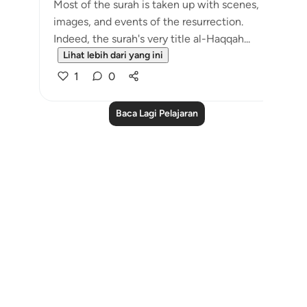
Most of the surah is taken up with scenes,
images, and events of the resurrection.
Indeed, the surah's very title al-Haqqah...
Lihat lebih dari yang ini
1
0
Baca Lagi Pelajaran