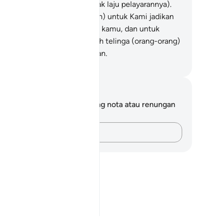
htera Nabi Nuh (yang bergerak laju pelayarannya).
.
(Kami lakukan yang demikian) untuk Kami jadikan
ristiwa itu satu pelajaran bagi kamu, dan untuk
dengar serta diambil ingat oleh telinga (orang-orang)
ng mahu menerima pengajaran.
bdullah Muhammad Basmeih
ta dan Refleksi
da tidak mempunyai sebarang nota atau renungan
tang ayat ini.
Rakamkan buah fikiran anda…