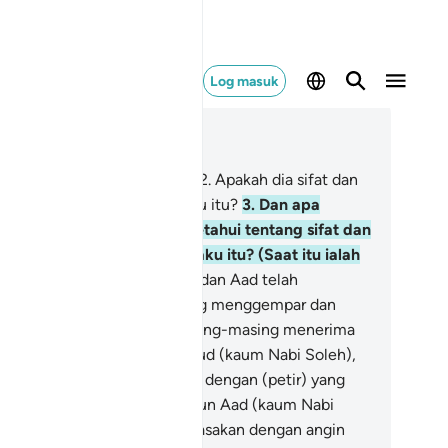
Log masuk
ca dalam Konteks
 69, Halaman 566, Juz 29
aat yang tetap berlaku itu -
2
.
Apakah dia sifat dan
adaan saat yang tetap berlaku itu?
3
.
Dan apa
lannya engkau dapat mengetahui tentang sifat dan
adaan saat yang tetap berlaku itu? (Saat itu ialah
ri kiamat).
4
.
Kaum Thamud dan Aad telah
ndustakan hari (kiamat) yang menggempar dan
ngharukan itu.
5
.
Maka (masing-masing menerima
ab dunianya) - adapun Thamud (kaum Nabi Soleh),
ka mereka telah dibinasakan dengan (petir) yang
lampau dahsyatnya.
6
.
Adapun Aad (kaum Nabi
d), maka mereka telah dibinasakan dengan angin