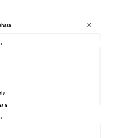
Bahasa
Log masuk
Ba
h
Bab
1
.
S
ﲤ
ﲥ
ﲦ
ﲧ
ﲨ
ke
ja
tang sifat dan keadaan saat yang
ke
ف
ha
is
me
Teruskan Membaca
me
esia
az
ma
no
me
Hu