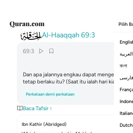
Pilih 
069
وما ادراك ما الحاقة ٣
Al-Haaqqah
69:3
Englis
69:3
العربية
বাংলা
Dan apa jalannya engkau dapat mengetahui ten
ارسی
tetap berlaku itu? (Saat itu ialah hari kiamat).
França
Perkataan demi perkataan
Indon
Baca Tafsir
Italia
Ibn Kathir (Abridged)
Dutch