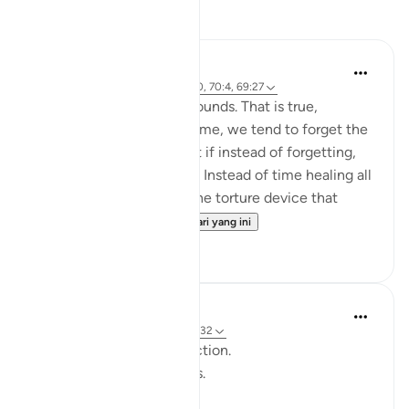
Refleksi
Ilham Amin
2 tahun lalu
·
Rujukan
ayat 91:9-10, 70:4, 69:27
They say time heals all wounds. That is true,
because bit by bit, with time, we tend to forget the
pain & suffering. But what if instead of forgetting,
we remembered instead? Instead of time healing all
wounds, time becomes the torture device that
opens all wo...
Lihat lebih dari yang ini
15
5
ekaterina myachina
3 minggu lalu
·
Rujukan
ayat 69:1-32
From Recitation to Reflection.
When Only Truth Remains.