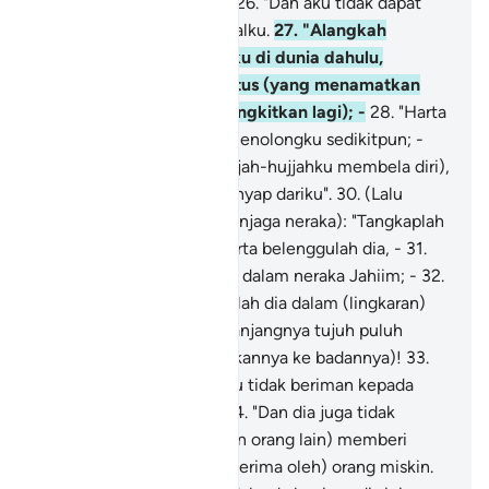
diberikan Kitab amalku, -
26
.
"Dan aku tidak dapat
mengetahui hitungan amalku.
27
.
"Alangkah
baiknya kalau kematianku di dunia dahulu,
menjadi kematian pemutus (yang menamatkan
kesudahanku, tidak dibangkitkan lagi); -
28
.
"Harta
kekayaanku tidak dapat menolongku sedikitpun; -
29
.
Kuat kuasaku (dan hujjah-hujjahku membela diri),
telah binasa dan hilang lenyap dariku".
30
.
(Lalu
diperintahkan malaikat penjaga neraka): "Tangkaplah
orang yang berdosa itu serta belenggulah dia, -
31
.
"Kemudian bakarlah dia di dalam neraka Jahiim; -
32
.
"Selain dari itu, masukkanlah dia dalam (lingkaran)
rantai besi yang ukuran panjangnya tujuh puluh
hasta, (dengan membelitkannya ke badannya)!
33
.
"Sesungguhnya dia dahulu tidak beriman kepada
Allah Yang Maha Besar,
34
.
"Dan dia juga tidak
menggalakkan (dirinya dan orang lain) memberi
makanan (yang berhak diterima oleh) orang miskin.