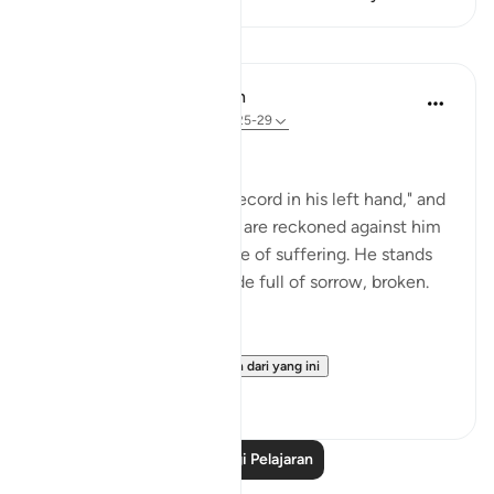
Pelajaran
In the Shade of the Quran
31 minggu lalu
·
Rujukan
ayat 69:25-29
At the Opposite End
"But he who is given his record in his left hand," and
knows that his bad deeds are reckoned against him
realizes that his fate is one of suffering. He stands
among this great multitude full of sorrow, broken.
He will say:
"Would that I h...
Lihat lebih dari yang ini
0
0
Baca Lagi Pelajaran