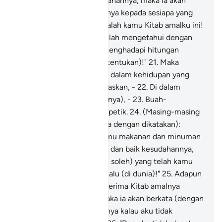
amalnya dengan tangan kanannya, maka ia akan
berkata (dengan sukacitanya kepada sesiapa yang
ada di sisinya): ` Nah! Bacalah kamu Kitab amalku ini!
20
.
"Sesungguhnya aku telah mengetahui dengan
yakin, bahawa aku akan menghadapi hitungan
amalku (pada hari yang ditentukan)!"
21
.
Maka
(dengan itu) tinggalah dia dalam kehidupan yang
senang lenang lagi memuaskan, -
22
.
Di dalam
Syurga yang tinggi (darjatnya), -
23
.
Buah-
buahannya dekat untuk dipetik.
24
.
(Masing-masing
dipersilakan menikmatinya dengan dikatakan):
"Makan dan minumlah kamu makanan dan minuman
sebagai nikmat yang lazat dan baik kesudahannya,
dengan sebab (amal-amal soleh) yang telah kamu
kerjakan pada masa yang lalu (di dunia)!"
25
.
Adapun
orang yang diberikan menerima Kitab amalnya
dengan tangan kirinya, maka ia akan berkata (dengan
sesalnya): "Alangkah baiknya kalau aku tidak