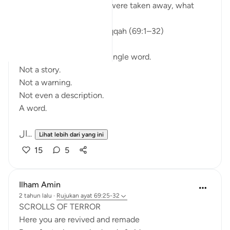
If everything you rely on were taken away, what
would remain?
Isha Prayer · Surah Al-Haqqah (69:1–32)
The surah begins with a single word.
Not a story.
Not a warning.
Not even a description.
A word.
ال...
Lihat lebih dari yang ini
15
5
Ilham Amin
2 tahun lalu
·
Rujukan
ayat 69:25-32
SCROLLS OF TERROR
Here you are revived and remade