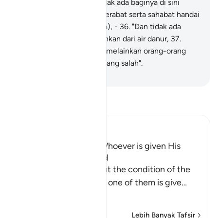
35
.
"Maka pada hari ini, tidak ada baginya di sini
(seorangpun dari) kaum kerabat serta sahabat handai
(yang dapat menolongnya), -
36
.
"Dan tidak ada
makanan (baginya) melainkan dari air danur,
37
.
"Yang tidak memakannya melainkan orang-orang
yang melakukan perkara yang salah".
-
Abdullah Muhammad Basmeih
Baca Tafsir
Ibn Kathir (Abridged)
The Bad Condition of Whoever is given His
Record in His Left Hand
These Ayat inform about the condition of the
wretched people when one of them is give
…
Baca Lagi
Lebih Banyak Tafsir