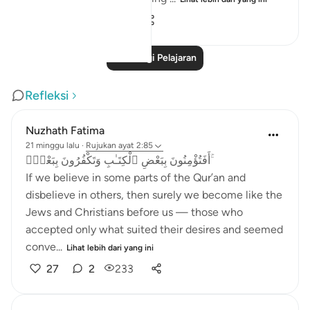
1
0
396
Baca Lagi Pelajaran
Refleksi
Nuzhath Fatima
21 minggu lalu
·
Rujukan
ayat 2:85
أَفَتُؤْمِنُونَ بِبَعْضِ ٱلْكِتَـٰبِ وَتَكْفُرُونَ بِبَعْضٍۢ ۚ
If we believe in some parts of the Qur’an and
disbelieve in others, then surely we become like the
Jews and Christians before us — those who
accepted only what suited their desires and seemed
conve...
Lihat lebih dari yang ini
27
2
233