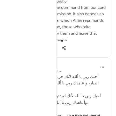
5 tahun lalu
·
Rujukan
ayat 2:208, 2:85
This verse (2:208) is a clear command from our Lord
to strive for complete submission. It also echoes an
earlier verse in this surah in which Allah reprimands
those who pick and choose, those who take
whatever is convenient for them and leave that
which is no...
Lihat lebih dari yang ini
38
15
1,850
Salah Soltan
7 tahun lalu
·
Rujukan
ayat 2:84-85
أحبك ربي يا ألله لأنك حرمت سفك الدماء والإخراج من
الديار، وأعاهدك ربي يا ألله أن أسعى جهدي لحقن دماء
الأبرياء ، وإيواء المشردين.
أحبك ربي يا ألله لأنك لم تتركني حائراً في معرفة خلقك،
وأعاهدك ربي يا ألله أن أعامل خلقك وفق هديك.
I love You God for forbidding ...
Lihat lebih dari yang ini