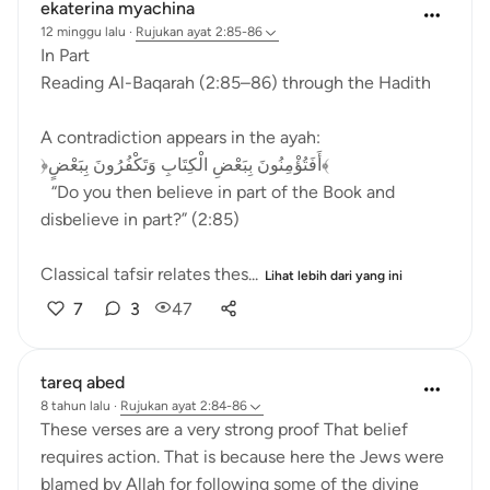
ekaterina myachina
12 minggu lalu
·
Rujukan
ayat 2:85-86
In Part
Reading Al-Baqarah (2:85–86) through the Hadith
A contradiction appears in the ayah:
﴿أَفَتُؤْمِنُونَ بِبَعْضِ الْكِتَابِ وَتَكْفُرُونَ بِبَعْضٍ﴾
“Do you then believe in part of the Book and
disbelieve in part?” (2:85)
Classical tafsir relates thes...
Lihat lebih dari yang ini
7
3
47
tareq abed
8 tahun lalu
·
Rujukan
ayat 2:84-86
These verses are a very strong proof That belief
requires action. That is because here the Jews were
blamed by Allah for following some of the divine