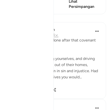
Ayat ini mempunyai 4
Lihat
Persimpangan
Persimpangan
Pelajaran
In the Shade of the Quran
32 minggu lalu
·
Rujukan
ayat 2:85
What have the Israelites done after that covenant
with God in verse 84?
"Yet there you are, slaying yourselves, and driving
some of your own people out of their homes,
collaborating against them in sin and injustice. Had
they come to you as captives you would...
Lihat lebih dari yang ini
0
0
344
Saad Tasleem