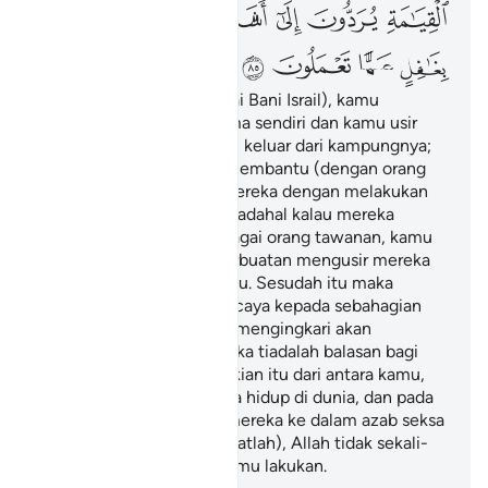
ﱻ
ﱼ
ﱽ
ﱾ
ﱿﲀ
ﲁ
ﲂ
ﲃ
ﲄ
ﲅ
ﲆ
Kemudian kamu ini (wahai Bani Israil), kamu
berbunuh-bunuhan sesama sendiri dan kamu usir
satu puak dari kaum kamu keluar dari kampungnya;
kamu pula saling bantu-membantu (dengan orang
lain) untuk menentang mereka dengan melakukan
dosa dan penganiayaan; padahal kalau mereka
datang kepada kamu sebagai orang tawanan, kamu
tebus mereka; sedang perbuatan mengusir mereka
diharamkan juga atas kamu. Sesudah itu maka
patutkah kamu hanya percaya kepada sebahagian
(dari isi) Kitab Taurat dan mengingkari akan
sebahagian yang lain? Maka tiadalah balasan bagi
orang yang berbuat demikian itu dari antara kamu,
selain dari kehinaan ketika hidup di dunia, dan pada
hari kiamat akan ditolak mereka ke dalam azab seksa
yang amat berat. Dan (ingatlah), Allah tidak sekali-
kali lalai akan apa yang kamu lakukan.