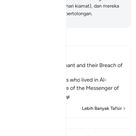
azab seksa mereka (pada hari kiamat), dan mereka
pula tidak akan diberikan pertolongan.
-
Abdullah Muhammad Basmeih
Baca Tafsir
Ibn Kathir (Abridged)
The Terms of the Covenant and their Breach of
It
Allah criticized the Jews who lived in Al-
Madinah during the time of the Messenger of
Allah ﷺ. They u
…
Baca Lagi
Lebih Banyak Tafsir
Lihat Qiraat