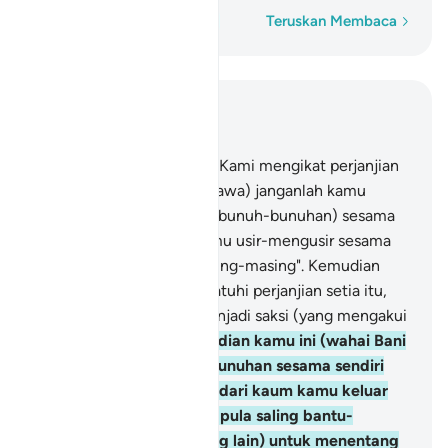
Perkataan demi perkataan
Teruskan Membaca
Baca dalam Konteks
Bab 2, Halaman 13, Juz 1
84
.
Dan (ingatlah), ketika Kami mengikat perjanjian
setia dengan kamu: "(Bahawa) janganlah kamu
menumpahkan darah (berbunuh-bunuhan) sesama
sendiri, dan janganlah kamu usir-mengusir sesama
sendiri dari kampung masing-masing". Kemudian
kamu telah berikrar mematuhi perjanjian setia itu,
dan kamu sendiri pula menjadi saksi (yang mengakui
kebenarannya).
85
.
Kemudian kamu ini (wahai Bani
Israil), kamu berbunuh-bunuhan sesama sendiri
dan kamu usir satu puak dari kaum kamu keluar
dari kampungnya; kamu pula saling bantu-
membantu (dengan orang lain) untuk menentang