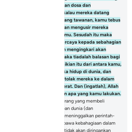
mereka dengan melakukan dosa dan
penganiayaan; padahal kalau mereka datang
kepada kamu sebagai orang tawanan, kamu tebus
mereka; sedang perbuatan mengusir mereka
diharamkan juga atas kamu. Sesudah itu maka
patutkah kamu hanya percaya kepada sebahagian
(dari isi) Kitab Taurat dan mengingkari akan
sebahagian yang lain? Maka tiadalah balasan bagi
orang yang berbuat demikian itu dari antara kamu,
selain dari kehinaan ketika hidup di dunia, dan
pada hari kiamat akan ditolak mereka ke dalam
azab seksa yang amat berat. Dan (ingatlah), Allah
tidak sekali-kali lalai akan apa yang kamu lakukan.
86
.
Mereka itulah orang-orang yang membeli
(mengutamakan) kehidupan dunia (dan
kesenangannya) dengan (meninggalkan perintah-
perintah Allah yang membawa kebahagiaan dalam
kehidupan) akhirat; maka tidak akan diringankan