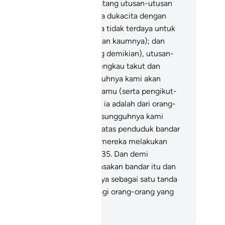
binasakan".
33
.
Dan ketika datang utusan-utusan
mi kepada Nabi Lut, ia merasa dukacita dengan
datangan mereka, dan merasa tidak terdaya untuk
ngawal mereka (dari gangguan kaumnya); dan
etelah melihatkan halnya yang demikian), utusan-
usan itu berkata: "Janganlah engkau takut dan
nganlah berdukacita, sesungguhnya kami akan
nyelamatkanmu dan keluargamu (serta pengikut-
gikutmu) - kecuali isterimu, ia adalah dari orang-
ang yang dibinasakan.
34
.
"Sesungguhnya kami
iutuskan) untuk menurunkan atas penduduk bandar
i azab dari langit, disebabkan mereka melakukan
jahatan (kufur dan maksiat)".
35
.
Dan demi
sungguhnya, Kami telah (binasakan bandar itu dan
lah) tinggalkan bekas-bekasnya sebagai satu tanda
ang mendatangkan iktibar) bagi orang-orang yang
hu memahaminya.
bdullah Muhammad Basmeih