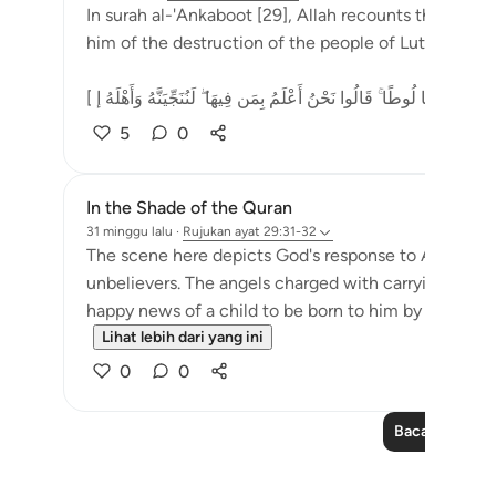
In surah al-'Ankaboot [29], Allah recounts the story 
him of the destruction of the people of Lut's city, i
5
0
In the Shade of the Quran
31 minggu lalu
·
Rujukan
ayat 29:31-32
The scene here depicts God's response to Abraham a
unbelievers. The angels charged with carrying out G
happy news of a child to be born to him by his wife, 
Lihat lebih dari yang ini
0
0
Baca Lagi Pela