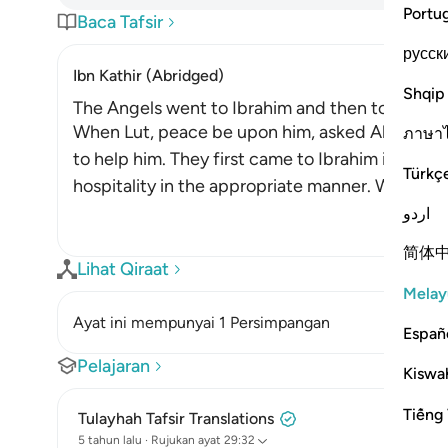
Portu
Baca Tafsir
русск
Ibn Kathir (Abridged)
Shqip
The Angels went to Ibrahim and then to Lut, 
When Lut, peace be upon him, asked Allah to he
ภาษา
to help him. They first came to Ibrahim in the 
Türkç
hospitality in the appropriate manner. When he
اردو
简体
Lihat Qiraat
Melay
Ayat ini mempunyai 1 Persimpangan
Españ
Pelajaran
Kiswah
Tiếng 
Tulayhah Tafsir Translations
5 tahun lalu
·
Rujukan
ayat 29:32