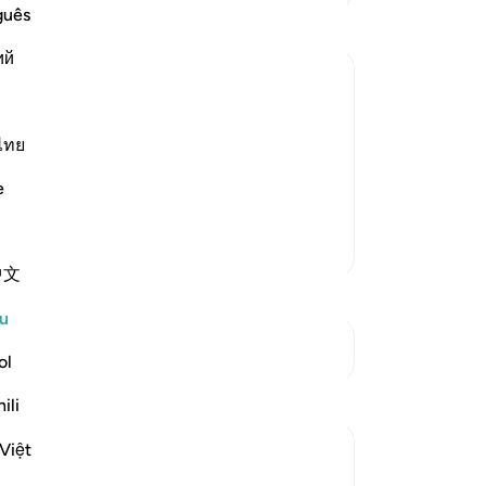
di
guês
Ka
ий
ke
me
may peace be upon them both
(s
lp him against them, Allah sent angels
ut
ไทย
ja
form of guests, so he offered them
e
me
 saw that they h
…
Baca Lagi
pen
Lebih Banyak Tafsir
or
中文
(d
in
u
ke
Lihat Persimpangan
se
ol
te
ili
(y
ma
Việt
-
A