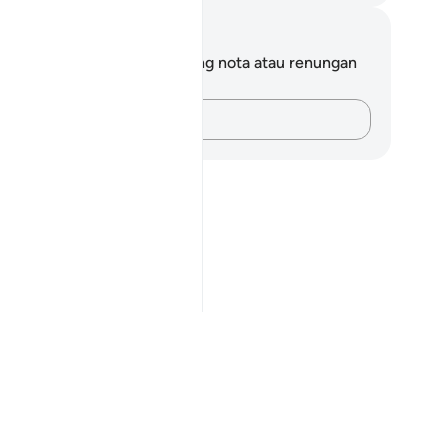
ta dan Refleksi
da tidak mempunyai sebarang nota atau renungan
tang ayat ini.
Rakamkan buah fikiran anda…