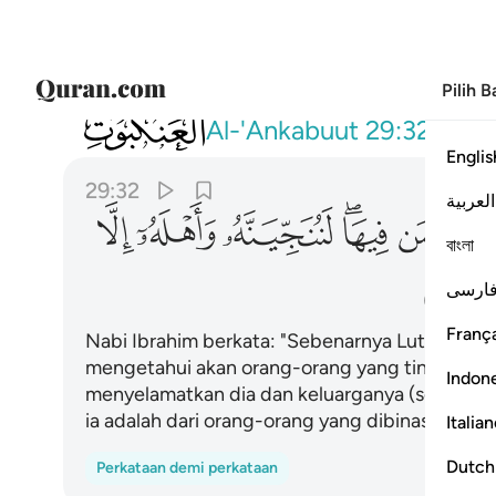
Pilih 
029
قال ان فيها لوطا قالوا نحن اعلم بمن فيها لننجينه
Al-'Ankabuut
29:32
Englis
29:32
العربية
ﱚ
ﱛﱜ
ﱝ
ﱞ
ﱟ
বাংলা
ﱤ
ارسی
França
Nabi Ibrahim berkata: "Sebenarnya Lut ada di 
mengetahui akan orang-orang yang tinggal di 
Indon
menyelamatkan dia dan keluarganya (serta peng
ia adalah dari orang-orang yang dibinasakan".
Italia
Dutch
Perkataan demi perkataan