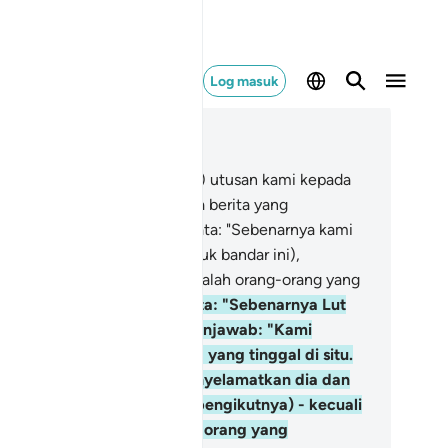
Log masuk
ca dalam Konteks
 29, Halaman 400, Juz 20
.
Dan ketika datang (malaikat) utusan kami kepada
bi Ibrahim dengan membawa berita yang
ngembirakan), mereka berkata: "Sebenarnya kami
ndak membinasakan penduduk bandar ini),
sungguhnya penduduknya adalah orang-orang yang
im".
32
.
Nabi Ibrahim berkata: "Sebenarnya Lut
a di bandar itu". Mereka menjawab: "Kami
ngetahui akan orang-orang yang tinggal di situ.
sungguhnya kami akan menyelamatkan dia dan
luarganya (serta pengikut-pengikutnya) - kecuali
terinya, ia adalah dari orang-orang yang