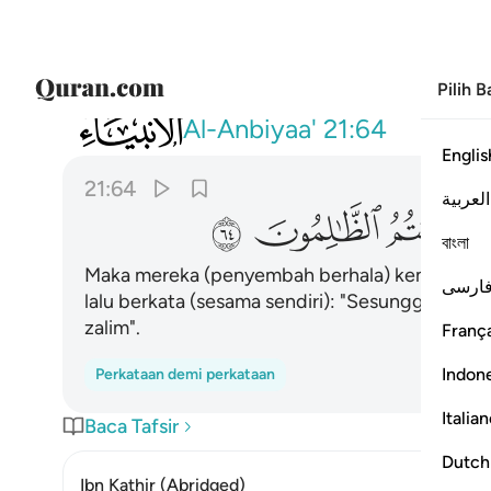
Pilih 
021
فرجعوا الى انفسهم فقالوا انكم انتم الظالمون
Al-Anbiyaa'
21:64
Englis
21:64
العربية
ﱺ
ﱻ
ﱼ
বাংলা
Maka mereka (penyembah berhala) kembali kepa
ارسی
lalu berkata (sesama sendiri): "Sesungguhnya 
zalim".
França
Indon
Perkataan demi perkataan
Italia
Baca Tafsir
Dutch
Ibn Kathir (Abridged)