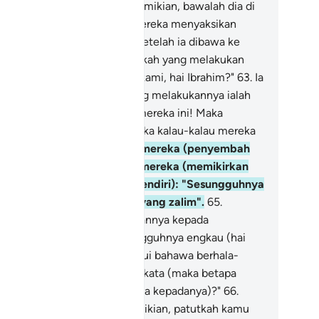
tua) mereka berkata: "Jika demikian, bawalah dia di
dapan orang ramai supaya mereka menyaksikan
indakan mengenainya).
62
.
(Setelah ia dibawa ke
tu) mereka bertanya: "Engkaukah yang melakukan
mikian kepada tuhan-tuhan kami, hai Ibrahim?"
63
.
Ia
njawab: "(Tidak) bahkan yang melakukannya ialah
erhala) yang besar di antara mereka ini! Maka
rtanyalah kamu kepada mereka kalau-kalau mereka
pat berkata-kata".
64
.
Maka mereka (penyembah
rhala) kembali kepada diri mereka (memikirkan
l itu) lalu berkata (sesama sendiri): "Sesungguhnya
mulah sendiri orang-orang yang zalim".
65
.
mudian mereka terbalik fikirannya kepada
sesatan, lalu berkata: "Sesungguhnya engkau (hai
rahim), telah sedia mengetahui bahawa berhala-
rhala itu tidak dapat berkata-kata (maka betapa
gkau menyuruh kami bertanya kepadanya)?"
66
.
bi Ibrahim berkata: "Jika demikian, patutkah kamu