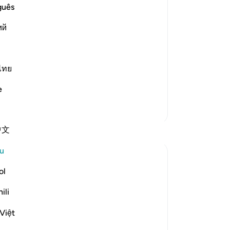
se
guês
ity, and Ibrahim's preaching
be
id, his people
ий
be
Tu
hemselves for not taking precautions
bu
or
ไทย
me
e
ak
ka
Lebih Banyak Tafsir
ber
中文
Refleksi
be
be
u
Jia 2233
ke
25 minggu lalu
·
be
ol
ayat 3:173-175, 65:3, 1:5, 21:62-70, 25:
Rujukan
de
58, 37:143-144, 73:9
ili
ada
When the people of Ibrahim A.S saw the
da
condition of their idols, they asked each
Việt
an
other to burn him to avenge for and help