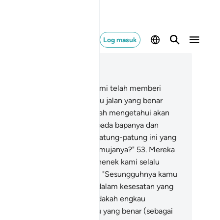
Log masuk
ca dalam Konteks
 21, Halaman 327, Juz 17
.
Dan demi sesungguhnya, Kami telah memberi
pada Nabi Ibrahim sebelum itu jalan yang benar
lam bertauhid, dan Kami adalah mengetahui akan
nya.
52
.
Ketika ia berkata kepada bapanya dan
umnya: "Apakah hakikatnya patung-patung ini yang
mu bersungguh-sungguh memujanya?"
53
.
Mereka
njawab: "Kami dapati datuk nenek kami selalu
nyembahnya".
54
.
Ia berkata: "Sesungguhnya kamu
n datuk-nenek kamu adalah dalam kesesatan yang
ta".
55
.
Mereka bertanya: "Adakah engkau
mbawa kepada kami sesuatu yang benar (sebagai