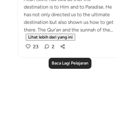
destination is to Him and to Paradise. He
has not only directed us to the ultimate
destination but also shown us how to get
there. The Qur’an and the sunnah of the...
Lihat lebih dari yang ini
23
2
Baca Lagi Pelajaran