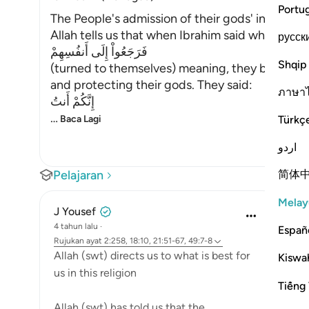
Portu
The People's admission of their gods' incapabil
Allah tells us that when Ibrahim said what he sa
русск
فَرَجَعُواْ إِلَى أَنفُسِهِمْ
Shqip
(turned to themselves) meaning, they blamed t
and protecting their gods. They said:
ภาษา
إِنَّكُمْ أَنتُ
…
Türkç
Baca Lagi
اردو
简体
Pelajaran
Melay
J Yousef
4 tahun lalu
·
Españ
Rujukan
ayat 2:258, 18:10, 21:51-67, 49:7-8
Allah (swt) directs us to what is best for
Kiswah
us in this religion
Tiếng 
Allah (swt) has told us that the