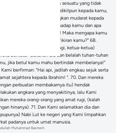
nyembah yang lain dari Allah sesuatu yang tidak
pat mendatangkan faedah sedikitpun kepada kamu,
n juga tidak dapat mendatangkan mudarat kepada
mu?
67
.
"Jijik perasaanku terhadap kamu dan apa
ng kamu sembah selain Allah! Maka mengapa kamu
dak mahu menggunakan akal fikiran kamu?"
68
.
etelah tidak dapat berhujah lagi, ketua-ketua)
reka berkata: "Bakarlah dia dan belalah tuhan-tuhan
mu, jika betul kamu mahu bertindak membelanya!"
.
Kami berfirman: "Hai api, jadilah engkau sejuk serta
lamat sejahtera kepada Ibrahim! ".
70
.
Dan mereka
engan perbuatan membakarnya itu) hendak
lakukan angkara yang menyakitinya, lalu Kami
dikan mereka orang-orang yang amat rugi, (kalah
ngan hinanya).
71
.
Dan Kami selamatkan dia dan
epupunya) Nabi Lut ke negeri yang Kami limpahkan
rkat padanya untuk umat manusia.
bdullah Muhammad Basmeih