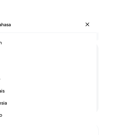
Bahasa
Log masuk
Ba
h
Bab
51
ﱵ
ﱶ
ﱷ
ﱸ
ﱹ
ke
da
da diri mereka (memikirkan hal itu)
hal
ف
kamulah sendiri orang-orang yang
ka
is
ka
me
esia
Teruskan Membaca
me
da
no
nya
me