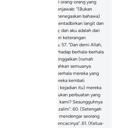
orang Rasul), atau engkau dari orang-orang yang
rmain-main sahaja?"
56
.
Ia menjawab: "(Bukan
rmain-main) bahkan (untuk menegaskan bahawa)
han kamu ialah Tuhan yang mentadbirkan langit dan
mi, Dia lah yang menciptanya; dan aku adalah dari
ang-orang yang boleh memberi keterangan
ngesahkan yang demikian itu.
57
.
"Dan demi Allah,
u akan jalankan rancangan terhadap berhala-berhala
mu, sesudah kamu pergi meninggalkan (rumah
hala ini)".
58
.
Lalu ia memecahkan semuanya
rketul-ketul, kecuali sebuah berhala mereka yang
sar (dibiarkannya), supaya mereka kembali
padanya.
59
.
(Setelah melihat kejadian itu) mereka
rtanya: "Siapakah yang melakukan perbuatan yang
mikian terhadap tuhan-tuhan kami? Sesungguhnya
lah ia dari orang-orang yang zalim".
60
.
(Setengah
ri) mereka berkata: "Kami ada mendengar seorang
ak muda bernama Ibrahim, mencacinya".
61
.
(Ketua-