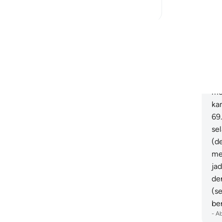
18
3
me
da
da
Baca Lagi Refleksi
ka
ya
ti
(S
me
ka
69
se
(d
me
ja
de
(s
be
-
A