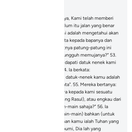
Baca dalam Konteks
Bab 21, Halaman 327, Juz 17
51
.
Dan demi sesungguhnya, Kami telah memberi
kepada Nabi Ibrahim sebelum itu jalan yang benar
dalam bertauhid, dan Kami adalah mengetahui akan
halnya.
52
.
Ketika ia berkata kepada bapanya dan
kaumnya: "Apakah hakikatnya patung-patung ini
yang kamu bersungguh-sungguh memujanya?"
53
.
Mereka menjawab: "Kami dapati datuk nenek kami
selalu menyembahnya".
54
.
Ia berkata:
"Sesungguhnya kamu dan datuk-nenek kamu adalah
dalam kesesatan yang nyata".
55
.
Mereka bertanya:
"Adakah engkau membawa kepada kami sesuatu
yang benar (sebagai seorang Rasul), atau engkau dari
orang-orang yang bermain-main sahaja?"
56
.
Ia
menjawab: "(Bukan bermain-main) bahkan (untuk
menegaskan bahawa) Tuhan kamu ialah Tuhan yang
mentadbirkan langit dan bumi, Dia lah yang