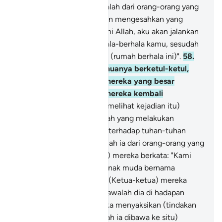
menciptanya; dan aku adalah dari orang-orang yang
boleh memberi keterangan mengesahkan yang
demikian itu.
57
.
"Dan demi Allah, aku akan jalankan
rancangan terhadap berhala-berhala kamu, sesudah
kamu pergi meninggalkan (rumah berhala ini)".
58
.
Lalu ia memecahkan semuanya berketul-ketul,
kecuali sebuah berhala mereka yang besar
(dibiarkannya), supaya mereka kembali
kepadanya.
59
.
(Setelah melihat kejadian itu)
mereka bertanya: "Siapakah yang melakukan
perbuatan yang demikian terhadap tuhan-tuhan
kami? Sesungguhnya adalah ia dari orang-orang yang
zalim".
60
.
(Setengah dari) mereka berkata: "Kami
ada mendengar seorang anak muda bernama
Ibrahim, mencacinya".
61
.
(Ketua-ketua) mereka
berkata: "Jika demikian, bawalah dia di hadapan
orang ramai supaya mereka menyaksikan (tindakan
mengenainya).
62
.
(Setelah ia dibawa ke situ)