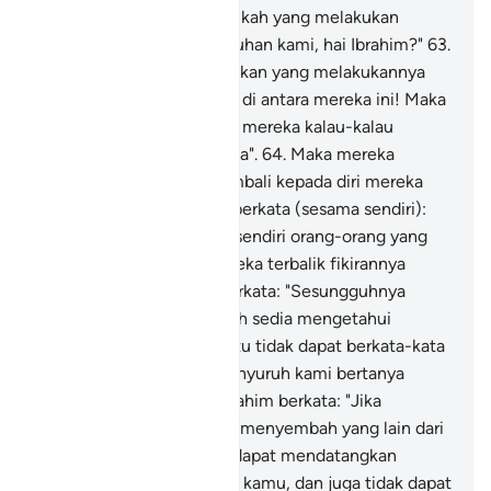
mereka bertanya: "Engkaukah yang melakukan
demikian kepada tuhan-tuhan kami, hai Ibrahim?"
63
.
Ia menjawab: "(Tidak) bahkan yang melakukannya
ialah (berhala) yang besar di antara mereka ini! Maka
bertanyalah kamu kepada mereka kalau-kalau
mereka dapat berkata-kata".
64
.
Maka mereka
(penyembah berhala) kembali kepada diri mereka
(memikirkan hal itu) lalu berkata (sesama sendiri):
"Sesungguhnya kamulah sendiri orang-orang yang
zalim".
65
.
Kemudian mereka terbalik fikirannya
kepada kesesatan, lalu berkata: "Sesungguhnya
engkau (hai Ibrahim), telah sedia mengetahui
bahawa berhala-berhala itu tidak dapat berkata-kata
(maka betapa engkau menyuruh kami bertanya
kepadanya)?"
66
.
Nabi Ibrahim berkata: "Jika
demikian, patutkah kamu menyembah yang lain dari
Allah sesuatu yang tidak dapat mendatangkan
faedah sedikitpun kepada kamu, dan juga tidak dapat