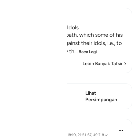
Baca Tafsir
Ibn Kathir (Abridged)
How Ibrahim broke the Idols
Then Ibrahim swore an oath, which some of his
people heard, to plot against their idols, i.e., to
break them and destroy th
…
Baca Lagi
Lebih Banyak Tafsir
Lihat Qiraat
Ayat ini mempunyai 1
Lihat
Persimpangan
Persimpangan
Pelajaran
J Yousef
4 tahun lalu
·
Rujukan
ayat 2:258, 18:10, 21:51-67, 49:7-8