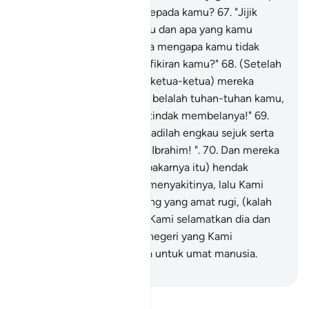
mendatangkan mudarat kepada kamu?
67
.
"Jijik
perasaanku terhadap kamu dan apa yang kamu
sembah selain Allah! Maka mengapa kamu tidak
mahu menggunakan akal fikiran kamu?"
68
.
(Setelah
tidak dapat berhujah lagi, ketua-ketua) mereka
berkata: "Bakarlah dia dan belalah tuhan-tuhan kamu,
jika betul kamu mahu bertindak membelanya!"
69
.
Kami berfirman: "Hai api, jadilah engkau sejuk serta
selamat sejahtera kepada Ibrahim! ".
70
.
Dan mereka
(dengan perbuatan membakarnya itu) hendak
melakukan angkara yang menyakitinya, lalu Kami
jadikan mereka orang-orang yang amat rugi, (kalah
dengan hinanya).
71
.
Dan Kami selamatkan dia dan
(sepupunya) Nabi Lut ke negeri yang Kami
limpahkan berkat padanya untuk umat manusia.
-
Abdullah Muhammad Basmeih