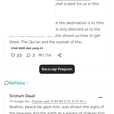
Allah (swt) directs us to what is best for us in this
religion
Allah (swt) has told us that the destination is to Him
and to Paradise. He has not only directed us to the
ultimate destination but also shown us how to get
there. The Qur’an and the sunnah of the...
Lihat lebih dari yang ini
23
2
1,114
Baca Lagi Pelajaran
Refleksi
Sirotum Daud
10 minggu lalu
·
Rujukan
ayat 37:84-89, 6:75, 21:57-61
Ibrahim, peace be upon him, was shown the signs of
the heavens and the earth as a means of making him