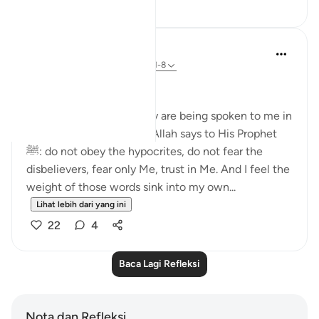
12
2
Dr Maryam Fayyaz
48 minggu lalu
·
Rujukan
ayat 33:1-8
Bismillah
I hear the verses as if they are being spoken to me in
the stillness of Madinah. Allah says to His Prophet
ﷺ: do not obey the hypocrites, do not fear the
disbelievers, fear only Me, trust in Me. And I feel the
weight of those words sink into my own...
Lihat lebih dari yang ini
22
4
Baca Lagi Refleksi
Nota dan Refleksi