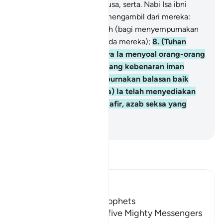
Nabi Ibrahim, dan Nabi Musa, serta. Nabi Isa ibni
Maryam; dan Kami telah mengambil dari mereka:
perjanjian setia yang teguh (bagi menyempurnakan
apa yang ditugaskan kepada mereka);
8
.
(Tuhan
berbuat demikian) supaya Ia menyoal orang-orang
yang benar beriman tentang kebenaran iman
mereka (untuk menyempurnakan balasan baik
mereka); dan (sebaliknya) Ia telah menyediakan
bagi orang-orang yang kafir, azab seksa yang
tidak terperi sakitnya.
-
Abdullah Muhammad Basmeih
Baca Tafsir
Ibn Kathir (Abridged)
The Covenant of the Prophets
Allah tells us about the five Mighty Messengers