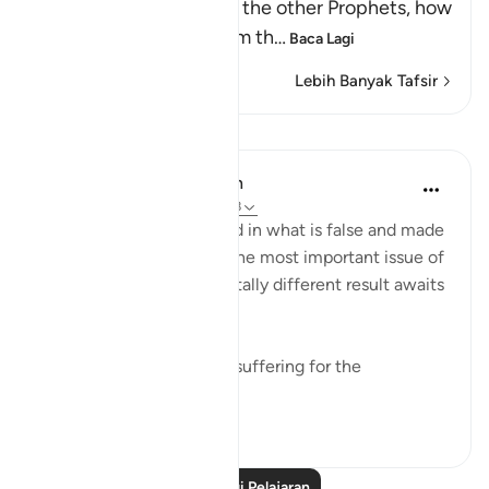
with strong resolve and the other Prophets, how
He took a covenant from th
…
Baca Lagi
Lebih Banyak Tafsir
Pelajaran
In the Shade of the Quran
31 minggu lalu
·
Rujukan
ayat 33:8
As for those who believed in what is false and made
false claims concerning the most important issue of
all, the issue of faith, a totally different result awaits
them:
"He has prepared painful suffering for the
unbelievers." (Verse 8)
0
0
Baca Lagi Pelajaran