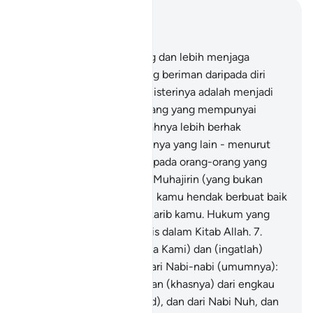
Baca dalam Konteks
Bab 33, Halaman 419, Juz 21
6
.
Nabi itu lebih menolong dan lebih menjaga
kebaikan orang-orang yang beriman daripada diri
mereka sendiri; dan isteri-isterinya adalah menjadi
ibu mereka. Dan orang-orang yang mempunyai
pertalian kerabat, setengahnya lebih berhak
(mewarisi) akan setengahnya yang lain - menurut
(hukum) Kitab Allah - daripada orang-orang yang
beriman dan orang-orang Muhajirin (yang bukan
kerabatnya), kecuali kalau kamu hendak berbuat baik
kepada sahabat-sahabat karib kamu. Hukum yang
demikian itu adalah tertulis dalam Kitab Allah.
7
.
(Teruslah bertaqwa kepada Kami) dan (ingatlah)
ketika Kami mengambil dari Nabi-nabi (umumnya):
perjanjian setia mereka, dan (khasnya) dari engkau
sendiri (wahai Muhammad), dan dari Nabi Nuh, dan