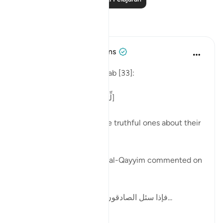
Refleksi
Tulayhah Tafsir Translations
tahun lalu
·
Rujukan
ayat 33:8
Allah says in surah al-Ahzab [33]:
[لِّيَسْأَلَ الصَّادِقِينَ عَن صِدْقِهِمْ]
'That He may question the truthful ones about their
truthfulness.' [8]
In one of his writings, ibn al-Qayyim commented on
this by writing:
[فإذا سئل الصادقون وحوسبوا على صدقهم، ف...
Lihat lebih dari yang ini