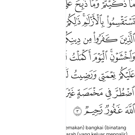
ﱔ
ﱕ
ﱖ
ﱗ
ﱘ
ﱙ
ﱚ
ﱛ
ﱜﱝ
ﱞ
ﱟﱠ
ﱡ
ﱢ
ﱣ
ﱤ
ﱥ
ﱦ
ﱧ
ﱨ
ﱩﱪ
ﱫ
ﱬ
ﱭ
ﱮ
ﱯ
ﱰ
ﱱ
ﱲ
ﱳ
ﱴ
ﱵﱶ
ﱷ
ﱸ
ﱹ
ﱺ
ﱻ
ﱼ
ﱽ
ﱾ
ﱿ
ﲀ
ﲁ
ﲂ
Diharamkan kepada kamu (memakan) bangkai (binatang
yang tidak disembelih), dan darah (yang keluar mengalir),