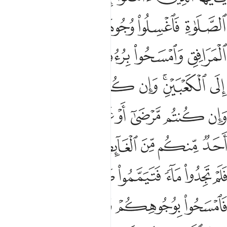
ﱇ
ﱈ
ﱉ
ﱊ
ﱋ
ﱌ
ﱍ
ﱎ
ﱏ
ﱐ
ﱑﱒ
ﱓ
ﱔ
ﱕ
ﱖﱗ
ﱘ
ﱙ
ﱚ
ﱛ
ﱜ
ﱝ
ﱞ
ﱟ
ﱠ
ﱡ
ﱢ
ﱣ
ﱤ
ﱥ
ﱦ
ﱧ
ﱨ
ﱩ
ﱪ
ﱫ
ﱬ
ﱭ
ﱮ
ﱯ
ﱰﱱ
ﱲ