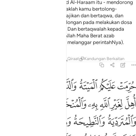
menghalangi kamu dari masjid Al-Haraam itu - mendorong
kamu menceroboh. Dan hendaklah kamu bertolong-
tolongan untuk membuat kebajikan dan bertaqwa, dan
janganlah kamu bertolong-tolongan pada melakukan dosa
(maksiat) dan pencerobohan. Dan bertaqwalah kepada
Allah, kerana sesungguhnya Allah Maha Berat azab
seksaNya (bagi sesiapa yang melanggar perintahNya).
Tafsir
Pelajaran
Renungan
Qiraat
Kandungan Berkaitan
5:3
ﱁ
ﱂ
ﱃ
ﱄ
ﱅ
ﱆ
ﱇ
رمت عليكم الميتة والدم ولحم الخنزير وما اهل لغير الله به والمنخن
ُرِّمَتْ عَلَيْكُمُ ٱلْمَيْتَةُ وَٱلدَّمُ وَلَحْمُ ٱلْخِنزِيرِ وَمَآ أُهِلَّ لِغَيْرِ ٱللَّهِ بِهِۦ
ﱈ
ﱉ
ﱊ
ﱋ
ﱌ
ﱍ
ﱎ
ﱏ
ﱐ
ﱑ
ﱒ
ﱓ