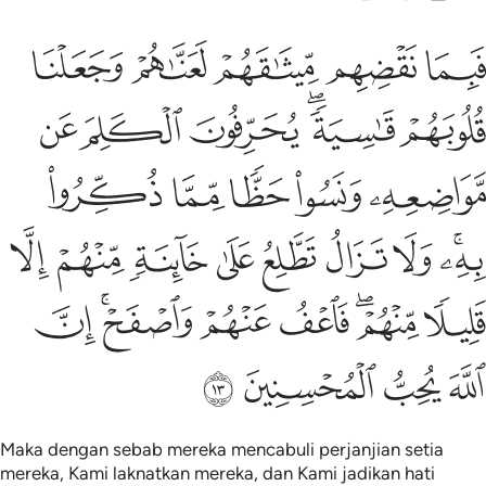
ﲕ
ﲖ
ﲗ
ﲘ
ﲙ
بما نقضهم ميثاقهم لعناهم وجعلنا قلوبهم قاسية يحرفون الكلم عن مواض
َبِمَا نَقْضِهِم مِّيثَـٰقَهُمْ لَعَنَّـٰهُمْ وَجَعَلْنَا قُلُوبَهُمْ قَـٰسِيَةًۭ ۖ يُحَرِّفُ
ﲚ
ﲛﲜ
ﲝ
ﲞ
ﲟ
ﲠ
ﲡ
ﲢ
ﲣ
ﲤ
ﲥﲦ
ﲧ
ﲨ
ﲩ
ﲪ
ﲫ
ﲬ
ﲭ
ﲮ
ﲯﲰ
ﲱ
ﲲ
ﲳﲴ
ﲵ
ﲶ
ﲷ
ﲸ
ﲹ
Maka dengan sebab mereka mencabuli perjanjian setia
mereka, Kami laknatkan mereka, dan Kami jadikan hati