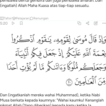
pembawa berita gembira dan juga pembawa amaran. Dan
(ingatlah) Allah Maha Kuasa atas tiap-tiap sesuatu.
Tafsir
Pelajaran
Renungan
5:20
ﲄ
ﲅ
ﲆ
ﲇ
ﲈ
ﲉ
اذ قال موسى لقومه يا قوم اذكروا نعمة الله عليكم اذ جعل فيكم انبياء 
َإِذْ قَالَ مُوسَىٰ لِقَوْمِهِۦ يَـٰقَوْمِ ٱذْكُرُوا۟ نِعْمَةَ ٱللَّهِ عَلَيْكُمْ 
ﲊ
ﲋ
ﲌ
ﲍ
ﲎ
ﲏ
ﲐ
ﲑ
ﲒ
ﲓ
ﲔ
ﲕ
ﲖ
ﲗ
ﲘ
ﲙ
ﲚ
Dan (ingatkanlah mereka wahai Muhammad), ketika Nabi
Musa berkata kepada kaumnya: "Wahai kaumku! Kenanglah
nikmat Allah (Yang diberikan) kepada kamu ketika Ia