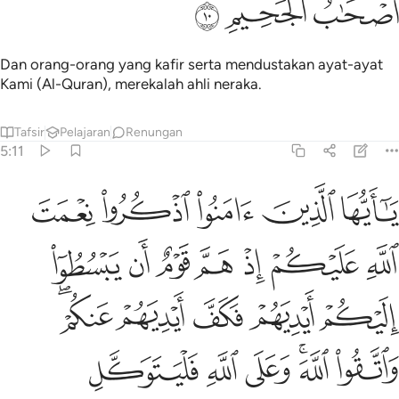
ﱆ
ﱇ
ﱈ
Dan orang-orang yang kafir serta mendustakan ayat-ayat
Kami (Al-Quran), merekalah ahli neraka.
Tafsir
Pelajaran
Renungan
5:11
ﱉ
ﱊ
ﱋ
ﱌ
ﱍ
ا ايها الذين امنوا اذكروا نعمت الله عليكم اذ هم قوم ان يبسطوا اليكم ا
َـٰٓأَيُّهَا ٱلَّذِينَ ءَامَنُوا۟ ٱذْكُرُوا۟ نِعْمَتَ ٱللَّهِ عَلَيْكُمْ إِذْ هَمَّ قَوْمٌ 
ﱎ
ﱏ
ﱐ
ﱑ
ﱒ
ﱓ
ﱔ
ﱕ
ﱖ
ﱗ
ﱘ
ﱙﱚ
ﱛ
ﱜﱝ
ﱞ
ﱟ
ﱠ