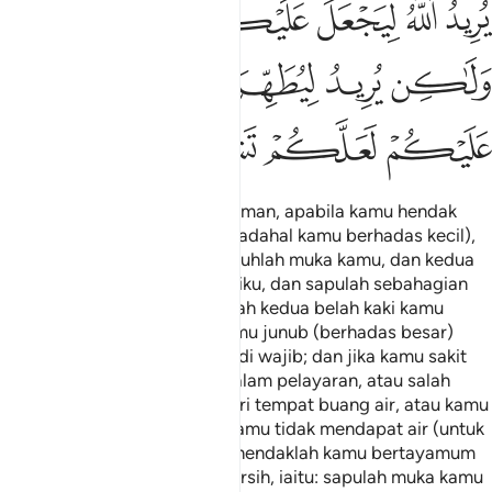
ﱳ
ﱴ
ﱵ
ﱶ
ﱷ
ﱸ
ﱹ
ﱺ
ﱻ
ﱼ
ﱽ
ﱾ
ﱿ
ﲀ
ﲁ
Wahai orang-orang yang beriman, apabila kamu hendak
mengerjakan sembahyang (padahal kamu berhadas kecil),
maka (berwuduklah) iaitu basuhlah muka kamu, dan kedua
belah tangan kamu meliputi siku, dan sapulah sebahagian
dari kepala kamu, dan basuhlah kedua belah kaki kamu
meliputi buku lali; dan jika kamu junub (berhadas besar)
maka bersucilah dengan mandi wajib; dan jika kamu sakit
(tidak boleh kena air), atau dalam pelayaran, atau salah
seorang dari kamu datang dari tempat buang air, atau kamu
sentuh perempuan, sedang kamu tidak mendapat air (untuk
berwuduk dan mandi), maka hendaklah kamu bertayamum
dengan tanah - debu yang bersih, iaitu: sapulah muka kamu