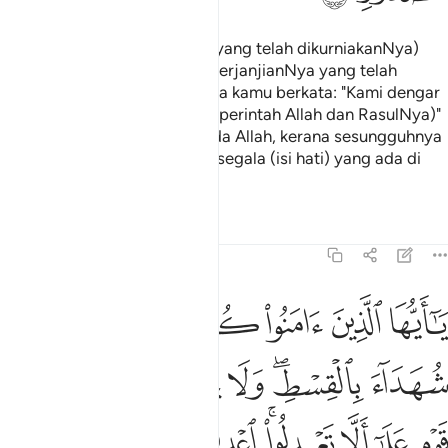
Dan kenanglah nikmat Allah (yang telah dikurniakanNya)
kepada kamu serta ingatlah perjanjianNya yang telah
diikatNya dengan kamu, ketika kamu berkata: "Kami dengar
dan kami taat (akan perintah-perintah Allah dan RasulNya)"
Dan bertaqwalah kamu kepada Allah, kerana sesungguhnya
Allah Maha Mengetahui akan segala (isi hati) yang ada di
dalam dada.
Tafsir
Pelajaran
Renungan
5:8
ﲘ
ﲙ
ﲚ
ﲛ
ﲜ
ﲝ
ا ايها الذين امنوا كونوا قوامين لله شهداء بالقسط ولا يجرمنكم شنان قوم 
َـٰٓأَيُّهَا ٱلَّذِينَ ءَامَنُوا۟ كُونُوا۟ قَوَّٰمِينَ لِلَّهِ شُهَدَآءَ بِٱلْقِسْطِ ۖ وَلَا يَجْرِمَنّ
ﲞ
ﲟﲠ
ﲡ
ﲢ
ﲣ
ﲤ
ﲥ
ﲦ
ﲧﲨ
ﲩ
ﲪ
ﲫ