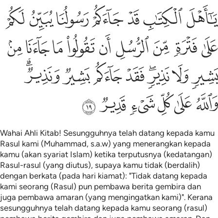
ﱥ
ﱦ
ﱧ
ﱨ
ﱩ
ﱪ
ﱫ
ا اهل الكتاب قد جاءكم رسولنا يبين لكم على فترة من الرسل ان تقولوا 
َـٰٓأَهْلَ ٱلْكِتَـٰبِ قَدْ جَآءَكُمْ رَسُولُنَا يُبَيِّنُ لَكُمْ عَلَىٰ فَتْرَةٍۢ مِّنَ ٱلرّ
ﱬ
ﱭ
ﱮ
ﱯ
ﱰ
ﱱ
ﱲ
ﱳ
ﱴ
ﱵ
ﱶ
ﱷﱸ
ﱹ
ﱺ
ﱻ
ﱼﱽ
ﱾ
ﱿ
ﲀ
ﲁ
ﲂ
ﲃ
Wahai Ahli Kitab! Sesungguhnya telah datang kepada kamu
Rasul kami (Muhammad, s.a.w) yang menerangkan kepada
kamu (akan syariat Islam) ketika terputusnya (kedatangan)
Rasul-rasul (yang diutus), supaya kamu tidak (berdalih)
dengan berkata (pada hari kiamat): "Tidak datang kepada
kami seorang (Rasul) pun pembawa berita gembira dan
juga pembawa amaran (yang mengingatkan kami)". Kerana
sesungguhnya telah datang kepada kamu seorang (rasul)