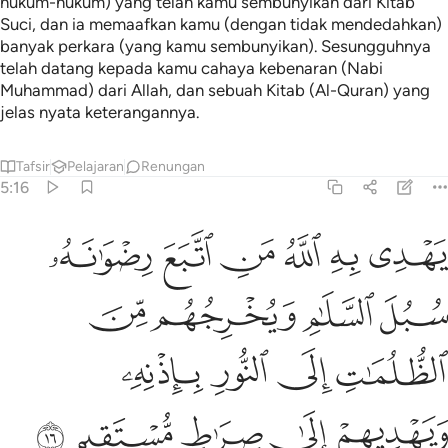
hukum-hukum) yang telah kamu sembunyikan dari Kitab
Suci, dan ia memaafkan kamu (dengan tidak mendedahkan)
banyak perkara (yang kamu sembunyikan). Sesungguhnya
telah datang kepada kamu cahaya kebenaran (Nabi
Muhammad) dari Allah, dan sebuah Kitab (Al-Quran) yang
jelas nyata keterangannya.
Tafsir
Pelajaran
Renungan
5:16
ﱵ
ﱶ
ﱷ
ﱸ
ﱹ
ﱺ
هدي به الله من اتبع رضوانه سبل السلام ويخرجهم من الظلمات الى النو
َهْدِى بِهِ ٱللَّهُ مَنِ ٱتَّبَعَ رِضْوَٰنَهُۥ سُبُلَ ٱلسَّلَـٰمِ وَيُخْرِجُهُم مِّنَ ٱلظُّلُمَـٰتِ إِ
ﱻ
ﱼ
ﱽ
ﱾ
ﱿ
ﲀ
ﲁ
ﲂ
ﲃ
ﲄ
ﲅ
ﲆ
ﲇ