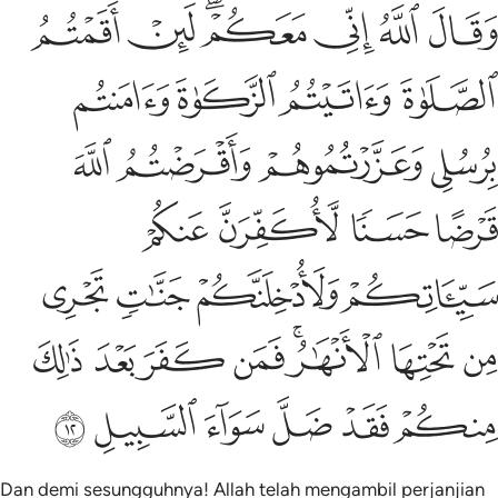
ﱰ
ﱱ
ﱲ
ﱳﱴ
ﱵ
ﱶ
ﱷ
ﱸ
ﱹ
ﱺ
ﱻ
ﱼ
ﱽ
ﱾ
ﱿ
ﲀ
ﲁ
ﲂ
ﲃ
ﲄ
ﲅ
ﲆ
ﲇ
ﲈ
ﲉﲊ
ﲋ
ﲌ
ﲍ
ﲎ
ﲏ
ﲐ
ﲑ
ﲒ
ﲓ
ﲔ
Dan demi sesungguhnya! Allah telah mengambil perjanjian