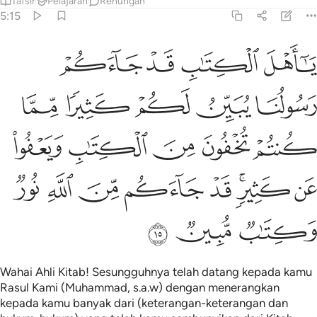
Tafsir
Pelajaran
Renungan
5:15
ﱜ
ﱝ
ﱞ
ﱟ
ا اهل الكتاب قد جاءكم رسولنا يبين لكم كثيرا مما كنتم تخفون من الكت
َـٰٓأَهْلَ ٱلْكِتَـٰبِ قَدْ جَآءَكُمْ رَسُولُنَا يُبَيِّنُ لَكُمْ كَثِيرًۭا مِّمَّا كُنتُمْ تُخْفُ
ﱠ
ﱡ
ﱢ
ﱣ
ﱤ
ﱥ
ﱦ
ﱧ
ﱨ
ﱩ
ﱪ
ﱫﱬ
ﱭ
ﱮ
ﱯ
ﱰ
ﱱ
ﱲ
ﱳ
ﱴ
Wahai Ahli Kitab! Sesungguhnya telah datang kepada kamu
Rasul Kami (Muhammad, s.a.w) dengan menerangkan
kepada kamu banyak dari (keterangan-keterangan dan