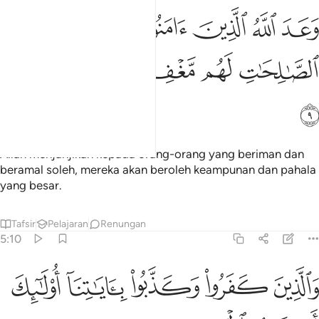
ﲷ
ﲸ
ﲹ
ﲺ
ﲻ
عد الله الذين امنوا وعملوا الصالحات لهم مغفرة واجر عظيم ٩
َعَدَ ٱللَّهُ ٱلَّذِينَ ءَامَنُوا۟ وَعَمِلُوا۟ ٱلصَّـٰلِحَـٰتِ ۙ لَهُم مَّغْفِرَةٌۭ وَأَجْر
ﲼ
ﲽ
ﲾ
ﲿ
ﳀ
ﳁ
Allah menjanjikan kepada orang-orang yang beriman dan
beramal soleh, mereka akan beroleh keampunan dan pahala
yang besar.
Tafsir
Pelajaran
Renungan
5:10
ﱁ
ﱂ
ﱃ
الذين كفروا وكذبوا باياتنا اولايك اصحاب الجحيم ١٠
ﱄ
ﱅ
َٱلَّذِينَ كَفَرُوا۟ وَكَذَّبُوا۟ بِـَٔايَـٰتِنَآ أُو۟لَـٰٓئِكَ أَصْحَـٰبُ ٱلْجَحِي