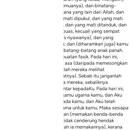
dan daging babi (termasuk semuanya), dan binatang-
binatang yang disembelih kerana yang lain dari Allah, dan
yang mati tercekik, dan yang mati dipukul, dan yang mati
jatuh dari tempat yang tinggi, dan yang mati ditanduk, dan
yang mati dimakan binatang buas, kecuali yang sempat
kamu sembelih (sebelum habis nyawanya), dan yang
disembelih atas nama berhala; dan (diharamkan juga) kamu
merenung nasib dengan undi batang-batang anak panah.
Yang demikian itu adalah perbuatan fasik. Pada hari ini,
orang-orang kafir telah putus asa (daripada memesongkan
kamu) dari ugama kamu (setelah mereka melihat
perkembangan Islam dan umatnya). Sebab itu janganlah
kamu takut dan gentar kepada mereka, sebaliknya
hendaklah kamu takut dan gentar kepadaKu. Pada hari ini,
Aku telah sempurnakan bagi kamu ugama kamu, dan Aku
telah cukupkan nikmatKu kepada kamu, dan Aku telah
redakan Islam itu menjadi ugama untuk kamu. Maka sesiapa
yang terpaksa kerana kelaparan (memakan benda-benda
yang diharamkan) sedang ia tidak cenderung hendak
melakukan dosa (maka bolehlah ia memakannya), kerana