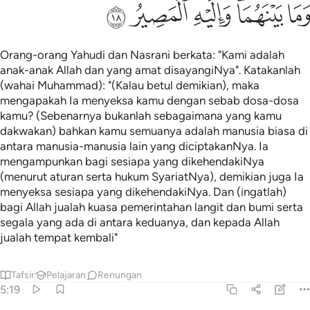
ﱟ
ﱠﱡ
ﱢ
ﱣ
ﱤ
Orang-orang Yahudi dan Nasrani berkata: "Kami adalah
anak-anak Allah dan yang amat disayangiNya". Katakanlah
(wahai Muhammad): "(Kalau betul demikian), maka
mengapakah Ia menyeksa kamu dengan sebab dosa-dosa
kamu? (Sebenarnya bukanlah sebagaimana yang kamu
dakwakan) bahkan kamu semuanya adalah manusia biasa di
antara manusia-manusia lain yang diciptakanNya. Ia
mengampunkan bagi sesiapa yang dikehendakiNya
(menurut aturan serta hukum SyariatNya), demikian juga Ia
menyeksa sesiapa yang dikehendakiNya. Dan (ingatlah)
bagi Allah jualah kuasa pemerintahan langit dan bumi serta
segala yang ada di antara keduanya, dan kepada Allah
jualah tempat kembali"
Tafsir
Pelajaran
Renungan
5:19