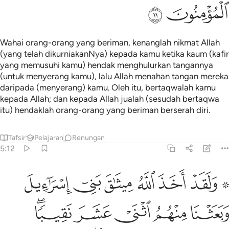
ﱡ
ﱢ
Wahai orang-orang yang beriman, kenanglah nikmat Allah
(yang telah dikurniakanNya) kepada kamu ketika kaum (kafir
yang memusuhi kamu) hendak menghulurkan tangannya
(untuk menyerang kamu), lalu Allah menahan tangan mereka
daripada (menyerang) kamu. Oleh itu, bertaqwalah kamu
kepada Allah; dan kepada Allah jualah (sesudah bertaqwa
itu) hendaklah orang-orang yang beriman berserah diri.
Tafsir
Pelajaran
Renungan
5:12
ﱣ ﱤ
ﱥ
ﱦ
ﱧ
ﱨ
ﱩ
لقد اخذ الله ميثاق بني اسراييل وبعثنا منهم اثني عشر نقيبا وقال ال
َلَقَدْ أَخَذَ ٱللَّهُ مِيثَـٰقَ بَنِىٓ إِسْرَٰٓءِيلَ وَبَعَثْنَا مِنْهُمُ ٱثْنَىْ عَشَرَ
ﱪ
ﱫ
ﱬ
ﱭ
ﱮﱯ