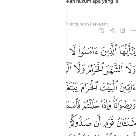
Sesungguhnya Allah menetapkan hukum apa yang Ia
kehendaki.
Tafsir
Pelajaran
Renungan
Kandungan Berkaitan
5:2
ﲔ
ﲕ
ﲖ
ﲗ
ﲘ
ﲙ
ﲚ
ا ايها الذين امنوا لا تحلوا شعاير الله ولا الشهر الحرام ولا الهدي ولا
َـٰٓأَيُّهَا ٱلَّذِينَ ءَامَنُوا۟ لَا تُحِلُّوا۟ شَعَـٰٓئِرَ ٱللَّهِ وَلَا ٱلشَّهْرَ ٱلْ
ﲛ
ﲜ
ﲝ
ﲞ
ﲟ
ﲠ
ﲡ
ﲢ
ﲣ
ﲤ
ﲥ
ﲦ
ﲧ
ﲨ
ﲩ
ﲪﲫ
ﲬ
ﲭ
ﲮﲯ
ﲰ
ﲱ
ﲲ
ﲳ
ﲴ
ﲵ
ﲶ
ﲷ
ﲸ