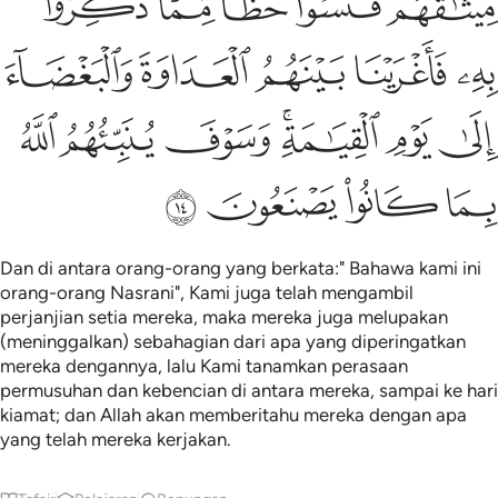
ﱇ
ﱈ
ﱉ
ﱊ
ﱋ
ﱌ
ﱍ
ﱎ
ﱏ
ﱐ
ﱑ
ﱒ
ﱓﱔ
ﱕ
ﱖ
ﱗ
ﱘ
ﱙ
ﱚ
ﱛ
Dan di antara orang-orang yang berkata:" Bahawa kami ini
orang-orang Nasrani", Kami juga telah mengambil
perjanjian setia mereka, maka mereka juga melupakan
(meninggalkan) sebahagian dari apa yang diperingatkan
mereka dengannya, lalu Kami tanamkan perasaan
permusuhan dan kebencian di antara mereka, sampai ke hari
kiamat; dan Allah akan memberitahu mereka dengan apa
yang telah mereka kerjakan.