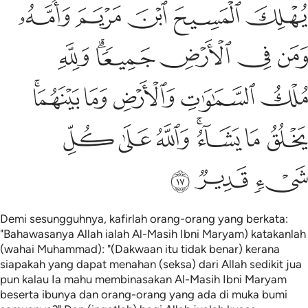
ﲜ
ﲝ
ﲞ
ﲟ
ﲠ
ﲡ
ﲢ
ﲣ
ﲤﲥ
ﲦ
ﲧ
ﲨ
ﲩ
ﲪ
ﲫﲬ
ﲭ
ﲮ
ﲯﲰ
ﲱ
ﲲ
ﲳ
ﲴ
ﲵ
ﲶ
Demi sesungguhnya, kafirlah orang-orang yang berkata:
"Bahawasanya Allah ialah Al-Masih Ibni Maryam) katakanlah
(wahai Muhammad): "(Dakwaan itu tidak benar) kerana
siapakah yang dapat menahan (seksa) dari Allah sedikit jua
pun kalau Ia mahu membinasakan Al-Masih Ibni Maryam
beserta ibunya dan orang-orang yang ada di muka bumi