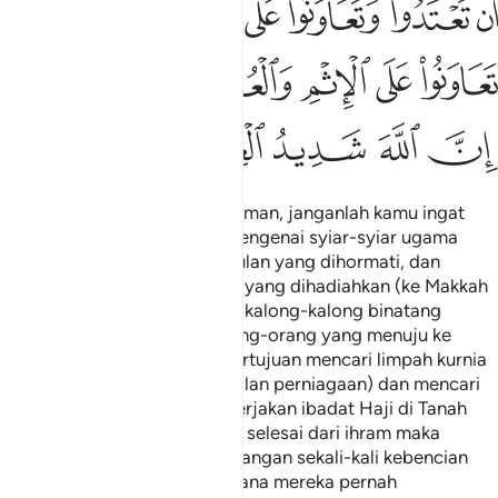
ﲹ
ﲺﲻ
ﲼ
ﲽ
ﲾ
ﲿﳀ
ﳁ
ﳂ
ﳃ
ﳄ
ﳅﳆ
ﳇ
ﳈﳉ
ﳊ
ﳋ
ﳌ
ﳍ
ﳎ
Wahai orang-orang yang beriman, janganlah kamu ingat
halal membuat sesuka hati mengenai syiar-syiar ugama
Allah, dan mengenai bulan-bulan yang dihormati, dan
mengenai binatang-binatang yang dihadiahkan (ke Makkah
untuk korban), dan mengenai kalong-kalong binatang
hadiah itu, dan mengenai orang-orang yang menuju ke
Baitullah Al-Haraam, yang bertujuan mencari limpah kurnia
dari Tuhan mereka (dengan jalan perniagaan) dan mencari
keredaanNya (dengan mengerjakan ibadat Haji di Tanah
Suci); dan apabila kamu telah selesai dari ihram maka
bolehlah kamu berburu. Dan jangan sekali-kali kebencian
kamu kepada suatu kaum kerana mereka pernah