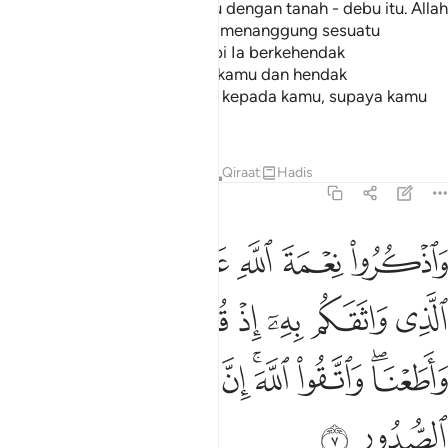
dan kedua belah tangan kamu dengan tanah - debu itu. Allah
tidak mahu menjadikan kamu menanggung sesuatu
kesusahan (kepayahan), tetapi Ia berkehendak
membersihkan (mensucikan) kamu dan hendak
menyempurnakan nikmatNya kepada kamu, supaya kamu
bersyukur.
Tafsir
Pelajaran
Renungan
Qiraat
Hadis
5:7
ﲂ
ﲃ
ﲄ
ﲅ
ﲆ
اذكروا نعمة الله عليكم وميثاقه الذي واثقكم به اذ قلتم سمعنا واطعنا وا
َٱذْكُرُوا۟ نِعْمَةَ ٱللَّهِ عَلَيْكُمْ وَمِيثَـٰقَهُ ٱلَّذِى وَاثَقَكُم بِهِۦٓ 
ﲇ
ﲈ
ﲉ
ﲊ
ﲋ
ﲌ
ﲍﲎ
ﲏ
ﲐﲑ
ﲒ
ﲓ
ﲔ
ﲕ
ﲖ
ﲗ