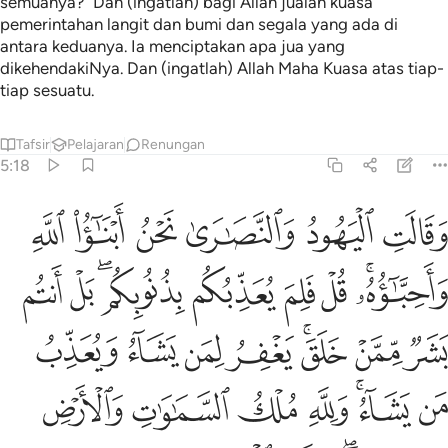
semuanya?" Dan (ingatlah) bagi Allah jualah kuasa
pemerintahan langit dan bumi dan segala yang ada di
antara keduanya. Ia menciptakan apa jua yang
dikehendakiNya. Dan (ingatlah) Allah Maha Kuasa atas tiap-
tiap sesuatu.
Tafsir
Pelajaran
Renungan
5:18
ﱁ
ﱂ
ﱃ
ﱄ
ﱅ
ﱆ
قالت اليهود والنصارى نحن ابناء الله واحباوه قل فلم يعذبكم بذنوبكم 
َقَالَتِ ٱلْيَهُودُ وَٱلنَّصَـٰرَىٰ نَحْنُ أَبْنَـٰٓؤُا۟ ٱللَّهِ وَأَحِبَّـٰٓؤُهُۥ ۚ قُلْ فَ
ﱇﱈ
ﱉ
ﱊ
ﱋ
ﱌﱍ
ﱎ
ﱏ
ﱐ
ﱑ
ﱒﱓ
ﱔ
ﱕ
ﱖ
ﱗ
ﱘ
ﱙﱚ
ﱛ
ﱜ
ﱝ
ﱞ