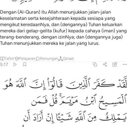
Dengan (Al-Quran) itu Allah menunjukkan jalan-jalan
keselamatan serta kesejahteraan kepada sesiapa yang
mengikut keredaanNya, dan (dengannya) Tuhan keluarkan
mereka dari gelap-gelita (kufur) kepada cahaya (iman) yang
terang-benderang, dengan izinNya; dan (dengannya juga)
Tuhan menunjukkan mereka ke jalan yang lurus.
Tafsir
Pelajaran
Renungan
Qiraat
5:17
ﲈ
ﲉ
ﲊ
ﲋ
ﲌ
ﲍ
ﲎ
قد كفر الذين قالوا ان الله هو المسيح ابن مريم قل فمن يملك من الله 
َّقَدْ كَفَرَ ٱلَّذِينَ قَالُوٓا۟ إِنَّ ٱللَّهَ هُوَ ٱلْمَسِيحُ ٱبْنُ مَرْيَمَ ۚ قُلْ فَمَن يَمْلِك
ﲏ
ﲐ
ﲑﲒ
ﲓ
ﲔ
ﲕ
ﲖ
ﲗ
ﲘ
ﲙ
ﲚ
ﲛ