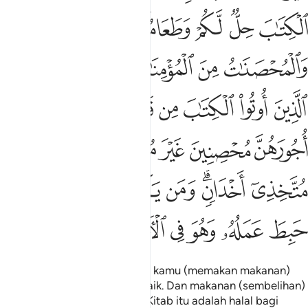
ﲯ
ﲰ
ﲱ
ﲲ
ﲳ
ﲴﲵ
ﲶ
ﲷ
ﲸ
ﲹ
ﲺ
ﲻ
ﲼ
ﲽ
ﲾ
ﲿ
ﳀ
ﳁ
ﳂ
ﳃ
ﳄ
ﳅ
ﳆ
ﳇ
ﳈﳉ
ﳊ
ﳋ
ﳌ
ﳍ
ﳎ
ﳏ
ﳐ
ﳑ
ﳒ
ﳓ
ﳔ
ﳕ
Pada masa ini dihalalkan bagi kamu (memakan makanan)
yang lazat-lazat serta baik-baik. Dan makanan (sembelihan)
orang-orang yang diberikan Kitab itu adalah halal bagi