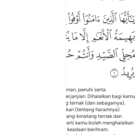
ﱺ
ﱻ
ﱼ
ﱽ
ﱾﱿ
ﲀ
ﲁ
ا ايها الذين امنوا اوفوا بالعقود احلت لكم بهيمة الانعام الا ما يتلى علي
َـٰٓأَيُّهَا ٱلَّذِينَ ءَامَنُوٓا۟ أَوْفُوا۟ بِٱلْعُقُودِ ۚ أُحِلَّتْ لَكُم بَهِيمَةُ ٱلْأَنْعَـٰمِ إِلَّا مَا يُتْلَى
ﲂ
ﲃ
ﲄ
ﲅ
ﲆ
ﲇ
ﲈ
ﲉ
ﲊ
ﲋ
ﲌﲍ
ﲎ
ﲏ
ﲐ
ﲑ
ﲒ
ﲓ
Wahai orang-orang yang beriman, penuhi serta
sempurnakanlah perjanjian-perjanjian. Dihalalkan bagi kamu
(memakan) binatang-binatang ternak (dan sebagainya),
kecuali apa yang akan dibacakan (tentang haramnya)
kepada kamu. (Halalnya binatang-binatang ternak dan
sebagainya itu) tidak pula bererti kamu boleh menghalalkan
perburuan ketika kamu dalam keadaan berihram.