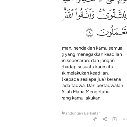
ﲬﲭ
ﲮ
ﲯﲰ
ﲱ
ﲲ
ﲳ
ﲴ
ﲵ
ﲶ
Wahai orang-orang yang beriman, hendaklah kamu semua
sentiasa menjadi orang-orang yang menegakkan keadilan
kerana Allah, lagi menerangkan kebenaran; dan jangan
sekali-kali kebencian kamu terhadap sesuatu kaum itu
mendorong kamu kepada tidak melakukan keadilan.
Hendaklah kamu berlaku adil (kepada sesiapa jua) kerana
sikap adil itu lebih hampir kepada taqwa. Dan bertaqwalah
kepada Allah, sesungguhnya Allah Maha Mengetahui
dengan mendalam akan apa yang kamu lakukan.
Tafsir
Pelajaran
Renungan
Kandungan Berkaitan
5:9