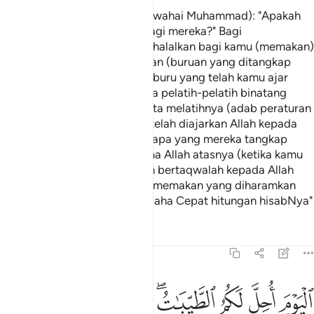
Mereka bertanya kepadamu (wahai Muhammad): "Apakah
(makanan) yang dihalalkan bagi mereka?" Bagi
menjawabnya katakanlah: "Dihalalkan bagi kamu (memakan)
yang lazat-lazat serta baik, dan (buruan yang ditangkap
oleh) binatang-binatang pemburu yang telah kamu ajar
(untuk berburu) mengikut cara pelatih-pelatih binatang
pemburu. Kamu mengajar serta melatihnya (adab peraturan
berburu) sebagaimana yang telah diajarkan Allah kepada
kamu. Oleh itu makanlah dari apa yang mereka tangkap
untuk kamu dan sebutlah nama Allah atasnya (ketika kamu
melepaskannya berburu); dan bertaqwalah kepada Allah
(dengan memelihara diri dari memakan yang diharamkan
Allah); Sesungguhnya Allah Maha Cepat hitungan hisabNya"
Tafsir
Pelajaran
Renungan
5:5
ﲧ
ﲨ
ﲩ
ﲪﲫ
ﲬ
ﲭ
ﲮ
ليوم احل لكم الطيبات وطعام الذين اوتوا الكتاب حل لكم وطعامكم ح
لْيَوْمَ أُحِلَّ لَكُمُ ٱلطَّيِّبَـٰتُ ۖ وَطَعَامُ ٱلَّذِينَ أُوتُوا۟ ٱلْكِتَـٰبَ حِلٌّۭ 