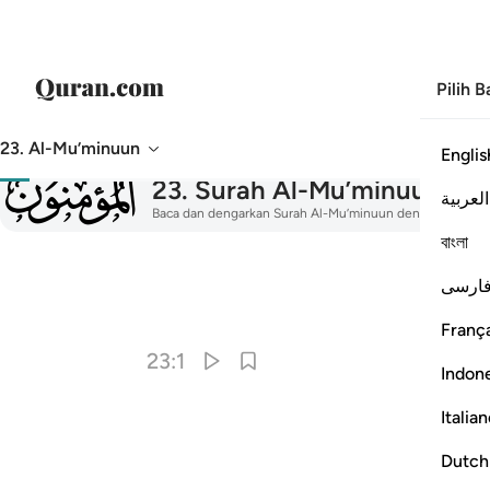
Pilih 
23. Al-Mu’minuun
Englis
023
23
.
Surah Al-Mu’minuun
Ora
العربية
Baca dan dengarkan Surah Al-Mu’minuun dengan terjemahan
বাংলা
ارسی
França
23:1
Indon
Italia
Dutch