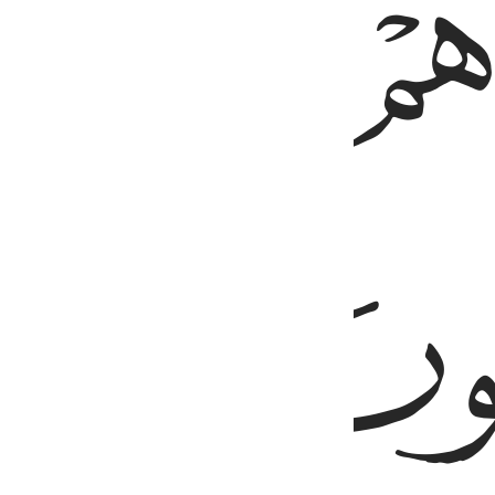
ﱗ
ﱘ
ﱚ