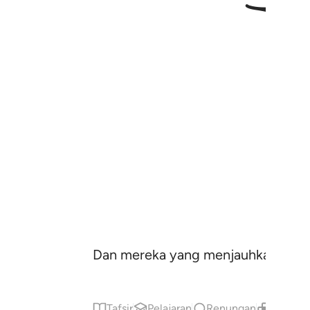
Dan mereka yang menjauhkan diri d
Tafsir
Pelajaran
Renungan
Kandung