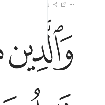
ﱑ
ﱒ
والذين هم للزكاة فاعلون ٤
وَٱلَّذِينَ هُمْ لِلزَّكَوٰةِ فَـٰعِلُونَ ٤