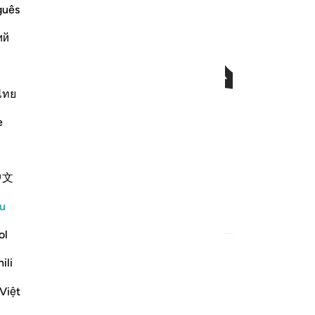
ﱃ
guês
ий
ไทย
e
ang yang beriman,
中文
u
an Berkaitan
ol
ili
Việt