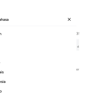
Bahasa
Log masuk
Halaman
342
Juz
18
/
Hizb
35
h
ng-Orang Mukmin
, tafsir, bacaan audio, makna perkataan demi perkataan, dan transliterasi.
ف
Dengan Nama Allah Yang Maha Pengasih lagi Maha Penyayang
is
esia
no