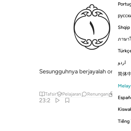
ﱄ
Portu
русск
Shqip
ภาษา
Türkç
اردو
Sesungguhnya berjayalah orang-or
简体
Melay
Tafsir
Pelajaran
Renungan
Kandung
Españ
23:2
Kiswah
Tiếng 