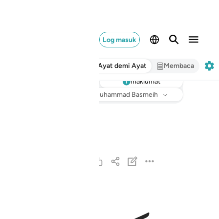
Log masuk
Ayat demi Ayat
Membaca
maklumat
Dengar
Terjemahan
: Abdullah Muhammad Basmeih
قد افلح المومنون ١
قَدْ أَفْلَحَ ٱلْمُؤْمِنُونَ ١