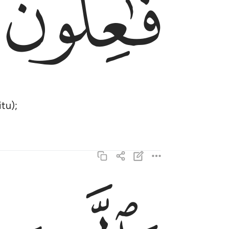
ﱔ
tu);
والذين هم لفروجهم حافظون ٥
وَٱلَّذِينَ هُمْ لِفُرُوجِهِمْ حَـٰفِظُونَ ٥