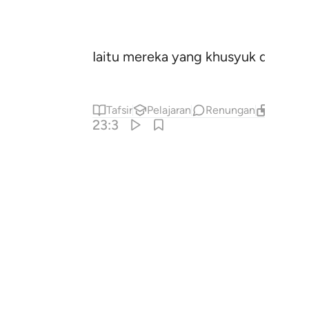
Iaitu mereka yang khusyuk dalam
Tafsir
Pelajaran
Renungan
Kandung
23:3