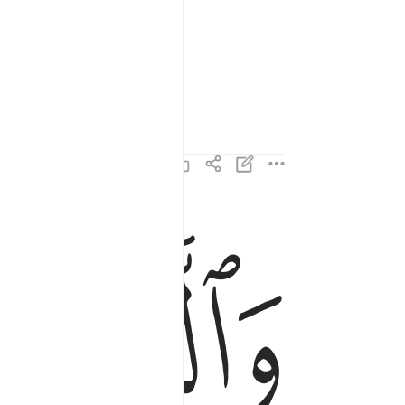
ﱋ
ﱌ
والذين هم عن اللغو معرضون ٣
وَٱلَّذِينَ هُمْ عَنِ ٱللَّغْوِ مُعْرِضُونَ ٣