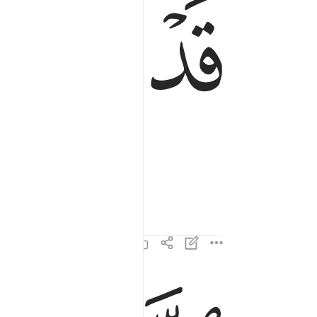
ﱁ
ﱂ
الذين هم في صلاتهم خاشعون ٢
ٱلَّذِينَ هُمْ فِى صَلَاتِهِمْ خَـٰشِعُونَ ٢