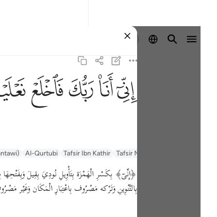
Registrazione
ﲺ
ﲻ
ﲼ
ﲽ
ﲾ
antawi)
Al-Qurtubi
Tafsir Ibn Kathir
Tafsir Muyassar
السعدي Al-Sa'di
بِالتَّنْوِينِ وَتَرْكه مَصْرُوف بِاعْتِبَارِ الْمَكَان وَغَيْر مَصْرُوف لِل