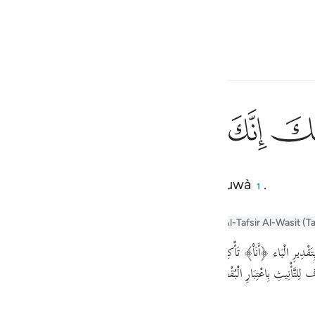
ona la lingua
Registrazione
h
ﲿ
ﳀ
ﳁ
ﳂ
ﳃ
ان
إِنِّىٓ أَنَا۠ رَب
i sandali, ché sei nella valle santa di Tuwà
.
ف
1
is
er Tafseer
Tafseer Al-Baghawi
Tafsir Al-Tabari
Al-Tafsir Al-Wasit (T
esia
no
تَّأْنِيثِ بِاعْتِبَارِ الْبُقْعَة مَعَ الْعِلْمِيَّة