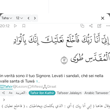
Tafsir: Taha 20:12
Taha
12
Registrazione
20:12
اني انا ربك فاخلع نعليك انك بالواد المقدس طوى ١٢
ﲺ
ﲻ
ﲼ
ﲽ
ﲾ
ﲿ
ﳀ
إِنِّىٓ أَنَا۠ رَبُّكَ فَٱخْلَعْ نَعْلَيْكَ ۖ إِنَّكَ بِٱلْوَادِ ٱلْمُقَدَّسِ طُوًۭى ١٢
ﳁ
ﳂ
ﳃ
in verità sono il tuo Signore. Levati i sandali, ché sei nella
valle santa di Tuwà
.
1
Tafsir
Lezioni
Riflessi
Qiraat
العربية
Tafsir Ibn Kathir
Tafseer Jalalayn
Arabic Tanweer 
Aa
وقال هاهنا
( إني أنا ربك )
أي : الذي يكلمك ويخاطبك ،
( فاخلع نعليك )