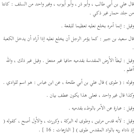
قال علي بن أبي طالب ، وأبو ذر ، وأبو أيوب ،
وغير واحد من السلف :
كانتا
من جلد حمار غير ذكي .
وقيل : إنما أمره بخلع نعليه تعظيما للبقعة .
قال سعيد بن جبير : كما يؤمر الرجل أن يخلع نعليه إذا أراد أن يدخل الكعبة
.
وقيل : ليطأ الأرض المقدسة بقدميه حافيا غير منتعل . وقيل غير ذلك ، والله
أعلم .
وقوله :
( طوى )
قال علي بن أبي طلحة ،
عن ابن عباس :
هو اسم للوادي .
وكذا قال غير واحد ، فعلى هذا يكون عطف بيان .
وقيل : عبارة عن الأمر بالوطء بقدميه .
وقيل : لأنه قدس مرتين ، وطوى له البركة ، وكررت ، والأول أصح ، كقوله
(
إذ ناداه ربه بالواد المقدس طوى )
[ النازعات : 16 ]
.