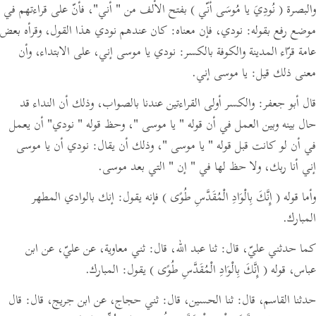
والبصرة
( نُودِيَ يا مُوسَى أنّي )
بفتح الألف من
" أني"
،
فأنّ على قراءتهم في
موضع رفع بقوله:
نودي،
فإن معناه:
كان عندهم نودي هذا القول،
وقرأه بعض
عامة قرّاء المدينة والكوفة بالكسر:
نودي يا موسى إني، على الابتداء،
وأن
معنى ذلك قيل:
يا موسى إني.
قال أبو جعفر: والكسر أولى القراءتين عندنا بالصواب، وذلك أن النداء قد
حال بينه وبين العمل في أن قوله
" يا موسى "
، وحظ قوله
" نودي"
أن يعمل
في أن لو كانت قبل قوله
" يا موسى "
،
وذلك أن يقال:
نودي أن يا موسى
إني أنا ربك، ولا حظ لها في
" إن "
التي بعد موسى.
وأما قوله
( إِنَّكَ بِالْوَادِ الْمُقَدَّسِ طُوًى )
فإنه يقول: إنك بالوادي المطهر
المبارك.
كما حدثني عليّ،
قال:
ثنا عبد الله،
قال:
ثني معاوية، عن عليّ، عن ابن
عباس، قوله
( إِنَّكَ بِالْوَادِ الْمُقَدَّسِ طُوًى )
يقول: المبارك.
حدثنا القاسم،
قال:
ثنا الحسين،
قال:
ثني حجاج، عن ابن جريج،
قال:
قال