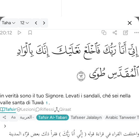
Tafsir: Taha 20:12
Taha
12
Registrazione
20:12
اني انا ربك فاخلع نعليك انك بالواد المقدس طوى ١٢
ﲺ
ﲻ
ﲼ
ﲽ
ﲾ
ﲿ
ﳀ
إِنِّىٓ أَنَا۠ رَبُّكَ فَٱخْلَعْ نَعْلَيْكَ ۖ إِنَّكَ بِٱلْوَادِ ٱلْمُقَدَّسِ طُوًۭى ١٢
ﳁ
ﳂ
ﳃ
in verità sono il tuo Signore. Levati i sandali, ché sei nella
valle santa di Tuwà
.
1
Tafsir
Lezioni
Riflessi
Qiraat
العربية
Tafsir Al-Tabari
Tafseer Jalalayn
Arabic Tanweer T
Aa
واختلفت القراء في قراءة قوله
( إِنِّي أَنَا رَبُّكَ )
فقرأ ذلك بعض قرّاء المدينة