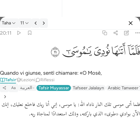
Tafsir: Taha 20:11
Taha
11
Registrazione
20:11
فلما اتاها نودي يا موسى ١١
ﲵ
ﲶ
ﲷ
ﲸ
ﲹ
فَلَمَّآ أَتَىٰهَا نُودِىَ يَـٰمُوسَىٰٓ ١١
Quando vi giunse, sentì chiamare: «O Mosè,
Tafsir
Lezioni
Riflessi
العربية
Tafsir Muyassar
Tafseer Jalalayn
Arabic Tanweer 
Aa
فلما أتى موسى تلك النار ناداه الله:
يا موسى، إني أنا ربك فاخلع نعليك، إنك
الآن بوادي
«طوى»
الذي باركته، وذلك استعدادًا لمناجاة ربه.