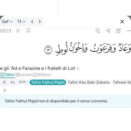
Tafsir: Qaf 50:13
Qaf
13
Registrazione
50:13
وعاد وفرعون واخوان لوط ١٣
ﲳ
ﲴ
ﲵ
ﲶ
ﲷ
وَعَادٌۭ وَفِرْعَوْنُ وَإِخْوَٰنُ لُوطٍۢ ١٣
e gli ‘Ad e Faraone e i fratelli di Lot
1
Tafsir
Lezioni
Riflessi
বাংলা
Tafsir Fathul Majid
Tafsir Abu Bakr Zakaria
Tafseer Ib
Aa
Tafsir Fathul Majid non è disponibile per il verso corrente.