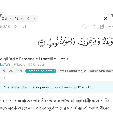
Tafsir: Qaf 50:13
Qaf
13
Registrazione
50:13
وعاد وفرعون واخوان لوط ١٣
ﲳ
ﲴ
ﲵ
ﲶ
ﲷ
وَعَادٌۭ وَفِرْعَوْنُ وَإِخْوَٰنُ لُوطٍۢ ١٣
e gli ‘Ad e Faraone e i fratelli di Lot
1
Tafsir
Lezioni
Riflessi
বাংলা
Tafseer Ibn Kathir
Tafsir Fathul Majid
Tafsir Abu Bakr
Aa
Stai leggendo un tafsir per il gruppo di versi 50:12 a 50:15
১২-১৫ নং আয়াতের তাফসীর:
আল্লাহ তা'আলা মক্কাবাসীকে ঐ শাস্তি
হতে সতর্ক করছেন যা তাদের পূর্বে তাদের মত মিথ্যা প্রতিপন্নকারীদের