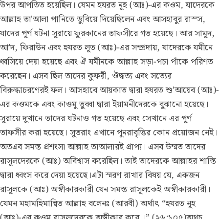
উপর আপতিত হয়েছিল। যেমন হযরত নূহ (আঃ)-এর কওম, যাদেরকে
আল্লাহ তা'আলা পানিতে ডুবিয়ে দিয়েছিলেন এবং আসহাবুর রাস্স,
যাদের পূর্ণ ঘটনা সূরায়ে ফুরকানের তাফসীরে গত হয়েছে। আর সামূদ,
আ’দ, ফিরাউন এবং হযরত লূত (আঃ)-এর সম্প্রদায়, যাদেরকে যমীনে
ধ্বসিয়ে দেয়া হয়েছে এবং ঐ যমীনকে আল্লাহ সড়া-পচা পাঁকে পরিণত
করেছেন। এসব ছিল তাদের কুফরী, ঔদ্ধত্য এবং সত্যের
বিরুদ্ধাচরণেরই ফল। আসহাবে আয়কাত দ্বারা হযরত শু’আয়েব (আঃ)-
এর কওমকে এবং কাওমু তুব্বা দ্বারা ইয়ামনীদেরকে বুঝানো হয়েছে।
সূরায়ে দুখানে তাদের ঘটনাও গত হয়েছে এবং সেখানে এর পূর্ণ
তাফসীর করা হয়েছে। সুতরাং এখানে পুনরাবৃত্তির কোন প্রয়োজন নেই।
অতএব সমস্ত প্রশংসা আল্লাহ তাআলারই প্রাপ্য। এসব উম্মত তাদের
রাসূলদেরকে (আঃ) অবিশ্বাস করেছিল। তাই তাদেরকে আল্লাহর শাস্তি
দ্বারা ধ্বংস করে দেয়া হয়েছে।এটা স্মরণ রাখার বিষয় যে, একজন
রাসূলকে (আঃ) অস্বীকারকারী যেন সমস্ত রাসূলকেই অস্বীকারকারী।
যেমন মহামহিমান্বিত আল্লাহ বলেনঃ (আরবী) অর্থাৎ “হযরত নূহ
(আঃ)-এর কওম রাসূলদেরকে অস্বীকার করে ।” (২৬:১০৫)অথচ