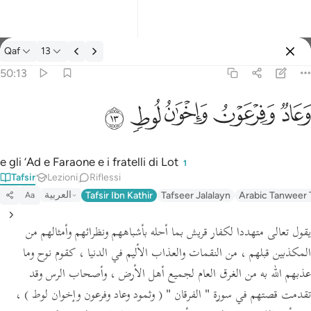
Tafsir: Qaf 50:13
Qaf
13
Registrazione
50:13
وعاد وفرعون واخوان لوط ١٣
ﲳ
ﲴ
ﲵ
ﲶ
ﲷ
وَعَادٌۭ وَفِرْعَوْنُ وَإِخْوَٰنُ لُوطٍۢ ١٣
e gli ‘Ad e Faraone e i fratelli di Lot
1
Tafsir
Lezioni
Riflessi
العربية
Tafsir Ibn Kathir
Tafseer Jalalayn
Arabic Tanweer 
Aa
يقول تعالى متهددا لكفار قريش بما أحله بأشباههم ونظرائهم وأمثالهم من
المكذبين قبلهم ، من النقمات والعذاب الأليم في الدنيا ، كقوم نوح وما
عذبهم الله به من الغرق العام لجميع أهل الأرض ، وأصحاب الرس وقد
تقدمت قصتهم في سورة
" الفرقان "
( وثمود وعاد وفرعون وإخوان لوط )
،