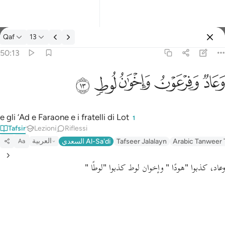
Tafsir: Qaf 50:13
Qaf
13
Registrazione
50:13
وعاد وفرعون واخوان لوط ١٣
ﲳ
ﲴ
ﲵ
ﲶ
ﲷ
وَعَادٌۭ وَفِرْعَوْنُ وَإِخْوَٰنُ لُوطٍۢ ١٣
e gli ‘Ad e Faraone e i fratelli di Lot
1
Tafsir
Lezioni
Riflessi
العربية
السعدي Al-Sa'di
Tafseer Jalalayn
Arabic Tanweer 
Aa
وعاد، كذبوا
"هودًا "
وإخوان لوط كذبوا
"لوطًا "