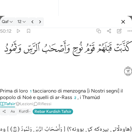
Tafsir: Qaf 50:12
Qaf
12
Registrazione
50:12
كذبت قبلهم قوم نوح واصحاب الرس وثمود ١٢
ﲫ
ﲬ
ﲭ
ﲮ
ﲯ
ﲰ
ﲱ
كَذَّبَتْ قَبْلَهُمْ قَوْمُ نُوحٍۢ وَأَصْحَـٰبُ ٱلرَّسِّ وَثَمُودُ ١٢
ﲲ
Prima di loro
tacciarono di menzogna [i Nostri segni] il
1
popolo di Noè e quelli di ar-Rass
, i Thamùd
2
Tafsir
Lezioni
Riflessi
Kurdî
Rebar Kurdish Tafsir
Aa
وَأَصْحَابُ الرَّسِّ وَثَمُودُ (١٢)
{هاوەڵانی بیرەكە كێ‌ بوونە؟} [
] وه‌