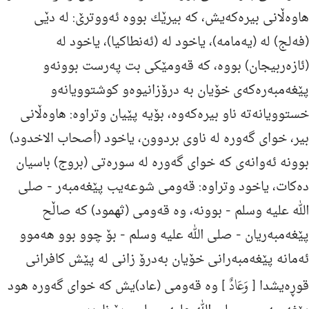
هاوه‌ڵانی بیره‌كه‌یش، كه‌ بیرێك بووه‌ ئه‌ووترێ: له‌ دێى
(فه‌لج) له‌ (یه‌مامه‌)، یاخود له‌ (ئه‌نطاكیا)، یاخود له‌
(ئازه‌ربیجان) بووه‌، كه‌ قه‌ومێكى بت په‌رست بوونه‌و
پێغه‌مبه‌ره‌كه‌ى خۆیان به‌ درۆزانیوه‌و كوشتوویانه‌و
خستوویانه‌ته‌ ناو بیره‌كه‌وه‌، بۆیه‌ پێیان وتراوه‌: هاوه‌ڵانی
بیر، خواى گه‌وره‌ له‌ ناوى بردوون، یاخود (أصحاب الاخدود)
بوونه‌ ئه‌وانه‌ى كه‌ خواى گه‌وره‌ له‌ سوره‌تى (بروج) باسیان
ده‌كات، یاخود وتراوه‌: قه‌ومی شوعه‌یب پێغه‌مبه‌ر -
صلی
الله علیه وسلم
- بوونه‌، وه‌ قه‌ومی (ثهمود) كه‌ صاڵح
پێغه‌مبه‌ریان -
صلی الله علیه وسلم
- بۆ چوو بوو هه‌موو
ئه‌مانه‌ پێغه‌مبه‌رانی خۆیان به‌درۆ زانی له‌ پێش كافرانی
وَعَادٌ
قوڕه‌یشدا [
] وه‌ قه‌ومی (عاد)یش كه‌ خوای گه‌وره‌ هود