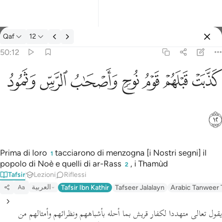
Tafsir: Qaf 50:12
Qaf
12
Registrazione
50:12
كذبت قبلهم قوم نوح واصحاب الرس وثمود ١٢
ﲫ
ﲬ
ﲭ
ﲮ
ﲯ
ﲰ
ﲱ
كَذَّبَتْ قَبْلَهُمْ قَوْمُ نُوحٍۢ وَأَصْحَـٰبُ ٱلرَّسِّ وَثَمُودُ ١٢
ﲲ
Prima di loro
tacciarono di menzogna [i Nostri segni] il
1
popolo di Noè e quelli di ar-Rass
, i Thamùd
2
Tafsir
Lezioni
Riflessi
العربية
Tafsir Ibn Kathir
Tafseer Jalalayn
Arabic Tanweer 
Aa
يقول تعالى متهددا لكفار قريش بما أحله بأشباههم ونظرائهم وأمثالهم من