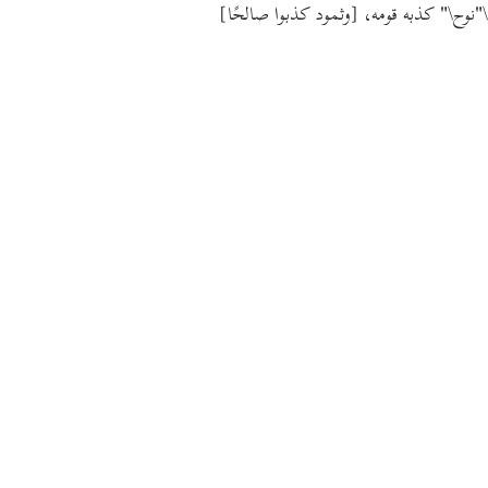
[وثمود كذبوا صالحًا]
كذبه قومه،
"نوح\"
\