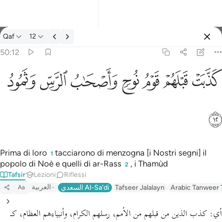
Tafsir: Qaf 50:12
Qaf
12
Registrazione
50:12
كذبت قبلهم قوم نوح واصحاب الرس وثمود ١٢
ﲫ
ﲬ
ﲭ
ﲮ
ﲯ
ﲰ
ﲱ
كَذَّبَتْ قَبْلَهُمْ قَوْمُ نُوحٍۢ وَأَصْحَـٰبُ ٱلرَّسِّ وَثَمُودُ ١٢
ﲲ
Prima di loro
tacciarono di menzogna [i Nostri segni] il
1
popolo di Noè e quelli di ar-Rass
, i Thamùd
2
Tafsir
Lezioni
Riflessi
العربية
السعدي Al-Sa'di
Tafseer Jalalayn
Arabic Tanweer 
Aa
أي:
كذب الذين من قبلهم من الأمم، رسلهم الكرام، وأنبياءهم العظام، كـ