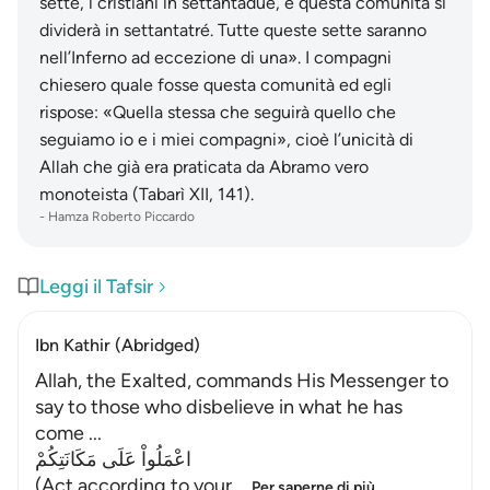
-
Hamza Roberto Piccardo
Leggi il Tafsir
Ibn Kathir (Abridged)
Allah, the Exalted, commands His Messenger to
say to those who disbelieve in what he has
come ...
اعْمَلُواْ عَلَى مَكَانَتِكُمْ
(Act according to your
…
Per saperne di più