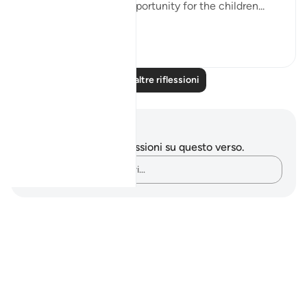
children to gain the opportunity for the children...
Vedi altro
8
0
Leggi altre riflessioni
Appunti e riflessioni
Non hai appunti o riflessioni su questo verso.
Cattura i tuoi pensieri…