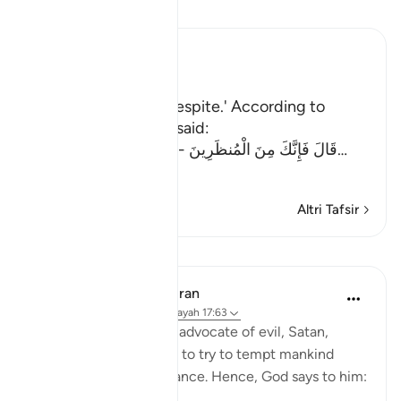
Leggi il Tafsir
Ibn Kathir (Abridged)
اذْهَبْ
`(Go,) I will give you respite.' According to
another Ayah (Allah) said:
قَالَ فَإِنَّكَ مِنَ الْمُنظَرِينَ - إِلَى يَوْمِ الْوَقْتِ الْمَعْلُوم
…
Per saperne di più
Altri Tafsir
Lezioni
In the Shade of the Quran
31 settimane fa
·
Riferimento
ayah 17:63
It is God's will that the advocate of evil, Satan,
should have his respite to try to tempt mankind
away from divine guidance. Hence, God says to him: