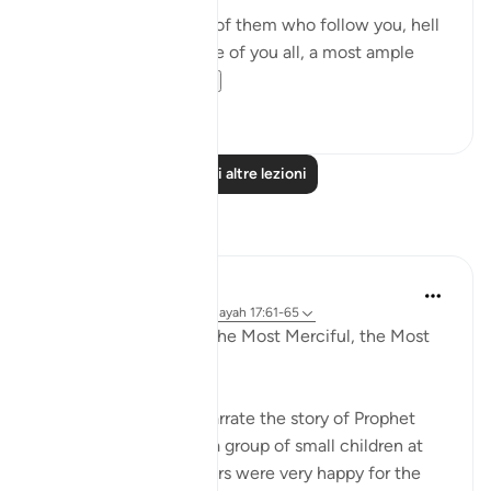
"Begone! As for those of them who follow you, hell
will be the recompense of you all, a most ample
recompens...
Vedi altro
0
0
Leggi altre lezioni
Riflessi
Razia Zahra
33 settimane fa
·
Riferimento
ayah 17:61-65
In the Name of Allah, the Most Merciful, the Most
Merciful,
Yesterday, I went to narrate the story of Prophet
Eesa Alahis salaam to a group of small children at
the masjid. The teachers were very happy for the