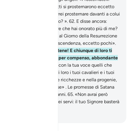
davanti ad Adamo», tutti si prosternarono eccetto
Iblìs che disse: «Mi dovrei prosternare da­vanti a colui
che hai creato dal fango? ».
62
.
E disse ancora:
«Che? Questo è l’essere che hai onorato più di me?
Se mi darai tempo fino al Giorno della Resurrezione
avrò potere sulla sua discendenza, eccetto pochi».
63
.
[Allah] disse: «Vattene! E chiunque di loro ti
seguirà, avrà l’In­ferno per compenso, abbondante
compenso.
64
.
Seduci con la tua voce quelli che
potrai, riunisci contro di loro i tuoi cavalieri e i tuoi
fanti, sii loro socio nelle ricchezze e nella proge­nie,
blandiscili con promesse» . Le promesse di Satana
non sono altro che inganni.
65
.
«Non avrai però
nessuna autorità sui Miei servi: il tuo Signore basterà
a proteggerli.»
-
Hamza Roberto Piccardo