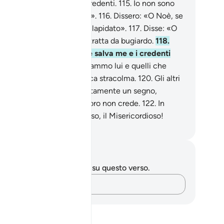
ò certo io a respingere i credenti.
115
.
Io non sono
ro che un nunzio esplicito».
116
.
Dissero: «O Noè, se
n smetti sarai certamente lapidato».
117
.
Disse: «O
nor mio, la mia gente mi tratta da bugiardo.
118
.
i una via tra me e loro , e salva me e i credenti
e sono con me».
119
.
Salvammo lui e quelli che
no insieme con lui sull’Arca stracolma.
120
.
Gli altri
 annegammo.
121
.
Ecco certamente un segno,
tavia la maggior parte di loro non crede.
122
.
In
ità il tuo Signore è l’Eccelso, il Misericordioso!
mza Roberto Piccardo
punti e riflessioni
 hai appunti o riflessioni su questo verso.
Cattura i tuoi pensieri…