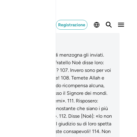
Registrazione
ggere nel contesto
itolo 26, Pagina 372, Juz 19
5
.
Il popolo di Noè tacciò di menzogna gli inviati.
6
.
[Ricorda] quando il loro fratello Noè disse loro:
on sarete dunque timorati?
107
.
Invero sono per voi
 messaggero degno di fede!
108
.
Temete Allah e
beditemi.
109
.
Non vi chiedo ricompensa alcuna,
é la mia ricompensa è presso il Signore dei mondi.
0
.
Temete Allah e obbeditemi».
111
.
Risposero:
ovremmo credere in te nonostante che siano i più
erabili [di noi] a seguirti?».
112
.
Disse [Noè]: «Io non
osco il loro operato.
113
.
Il giudizio su di loro spetta
 mio Signore. Se solo ne foste consapevoli!
114
.
Non