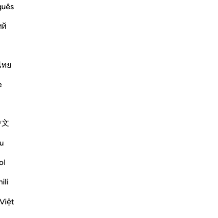
lling them to Allah night and day, in
sar
guês
all to them, the more determined were
alt
ий
 his call. I
…
no
Per saperne di più
Sig
Altri Tafsir
Apr
ch
ไทย
era
e
li
tut
ver
ld not soften to his message. Therefore, he
中文
-
Ha
ailable to believers, never failing them:
u
judge decisively ...
Ap
Vedi altro
ol
Non
ili
zioni
Việt