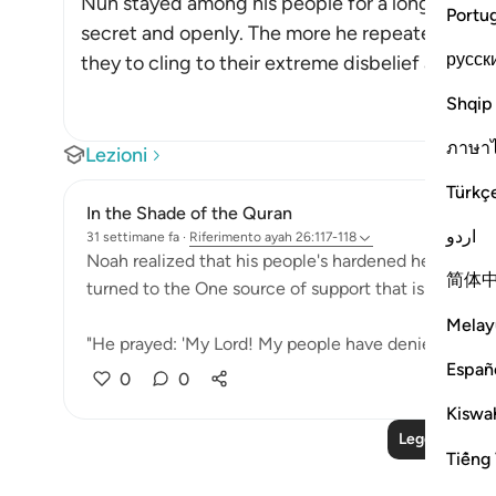
Nuh stayed among his people for a long time, ca
Portu
secret and openly. The more he repeated his c
русск
they to cling to their extreme disbelief and resist
Shqip
ภาษา
Lezioni
Türkç
In the Shade of the Quran
اردو
31 settimane fa
·
Riferimento
ayah 26:117-118
Noah realized that his people's hardened hearts wou
简体
turned to the One source of support that is always av
Melay
"He prayed: 'My Lord! My people have denied me. So, 
Españ
0
0
Kiswah
Leggi altre le
Tiếng 