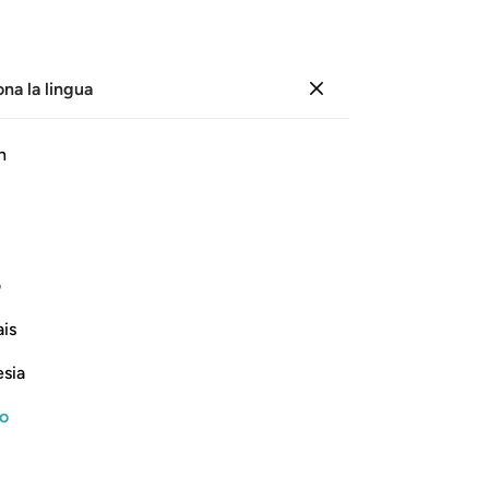
ona la lingua
Registrazione
Le
h
Cap
10
ﱫ
ﱬ
ﱭ
ﱮ
ﱯ
ﱰ
10
«N
denti che sono con me».
un
ف
ob
Continua a leggere
is
ch
11
esia
«D
mis
no
con
, and Their Destruction
al