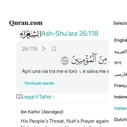
Selezi
026
فافتح بيني وبينهم فتحا ونجني ومن معي م
Ash-Shu'ara
26:118
Englis
26:118
العربية
ﱱ
ﱲ
ﱳ
ﱴ
বাংলা
Apri una via tra me e loro
, e salva me e i cre
1
ارسی
Parola per parola
França
Leggi il Tafsir
Indon
Italia
Ibn Kathir (Abridged)
Dutch
His People's Threat, Nuh's Prayer against Them