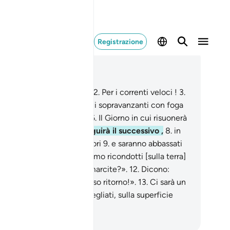
Registrazione
ggere nel contesto
itolo 79, Pagina 583, Juz 30
er gli strappanti violenti !
2
.
Per i correnti veloci !
3
.
 i nuotanti leggeri !
4
.
Per i sopravanzanti con foga
per sistemare ogni cosa !
6
.
Il Giorno in cui risuonerà
Risuonante ,
7
.
al quale seguirà il successivo ,
8
.
in
el Giorno tremeranno i cuori
9
.
e saranno abbassati
 sguardi.
10
.
Dicono: «Saremo ricondotti [sulla terra]
quando già saremo ossa marcite?».
12
.
Dicono:
arebbe questo un disastroso ritorno!».
13
.
Ci sarà un
o grido ,
14
.
ed eccoli risvegliati, sulla superficie
lla terra] .
mza Roberto Piccardo