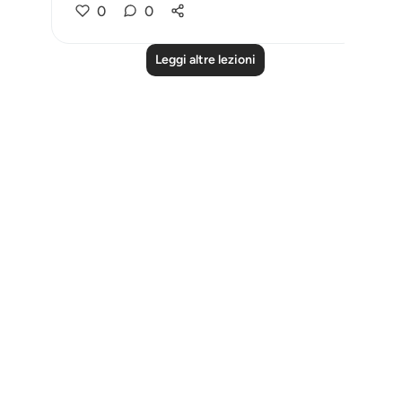
0
0
Leggi altre lezioni
Notes
placeholders
close