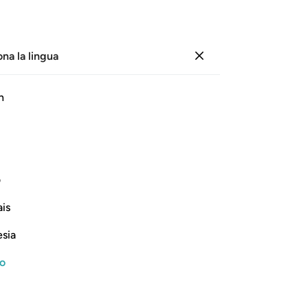
ona la lingua
Registrazione
Le
h
Cap
1
.
P
ﲥ
ﲦ
ﲧ
Per
5
.
il 
ف
qu
Continua a leggere
is
gli
11
.
esia
«S
sol
no
[de
Which was revealed in Makkah
-
Ha