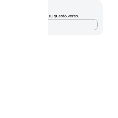
punti e riflessioni
 hai appunti o riflessioni su questo verso.
Cattura i tuoi pensieri…