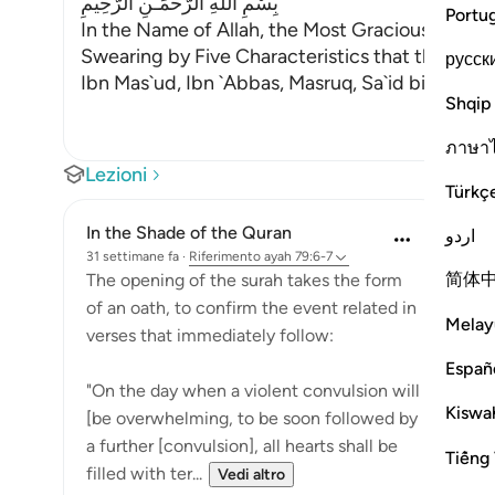
بِسْمِ اللَّهِ الرَّحْمَـنِ الرَّحِيمِ
Portu
In the Name of Allah, the Most Gracious, the Mo
Swearing by Five Characteristics that the Day 
русск
Ibn Mas`ud, Ibn `Abbas, Masruq, Sa`id bin Jubay
Shqip
ภาษา
Lezioni
Türkç
In the Shade of the Quran
اردو
31 settimane fa
·
Riferimento
ayah 79:6-7
简体
The opening of the surah takes the form
of an oath, to confirm the event related in
Melay
verses that immediately follow:
Españ
"On the day when a violent convulsion will
Kiswah
[be overwhelming, to be soon followed by
a further [convulsion], all hearts shall be
Tiếng 
filled with ter...
Vedi altro