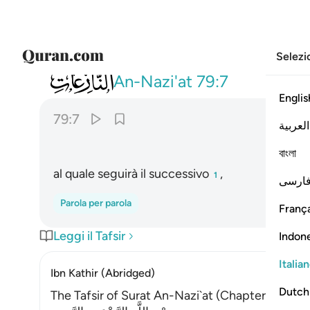
Selezi
079
تتبعها الرادفة ٧
An-Nazi'at
79:7
Englis
79:7
العربية
বাংলা
al quale seguirà il successivo
,
1
ارسی
Parola per parola
França
Leggi il Tafsir
Indon
Italia
Ibn Kathir (Abridged)
Dutch
The Tafsir of Surat An-Nazi`at (Chapter - 79) 