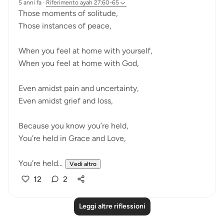
5 anni fa
·
Riferimento
ayah 27:60-65
Those moments of solitude,
Those instances of peace,
When you feel at home with yourself,
When you feel at home with God,
Even amidst pain and uncertainty,
Even amidst grief and loss,
Because you know you’re held,
You’re held in Grace and Love,
You’re held...
Vedi altro
12
2
Leggi altre riflessioni