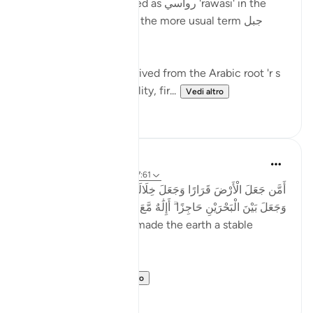
Mountains are described as رواسي 'rawasi' in the
Qur'an - as opposed to the more usual term جبل
jabal - in nine verses.
The term 'rawasi' is derived from the Arabic root 'r s
w,' which implies stability, fir...
Vedi altro
11
0
Taimiyyah Zubair
4 anni fa
·
Riferimento
ayah 27:61
أَمَّن جَعَلَ الْأَرْضَ قَرَارًا وَجَعَلَ خِلَالَهَا أَنْهَارًا وَجَعَلَ لَهَا رَوَاسِيَ
وَجَعَلَ بَيْنَ الْبَحْرَيْنِ حَاجِزًا ۗ أَإِلَٰهٌ مَّعَ اللَّهِ ۚ بَلْ أَكْثَرُهُمْ لَا يَعْلَمُونَ
...Is He [not best] who made the earth a stable
ground…
Meaning, wh...
Vedi altro
22
2