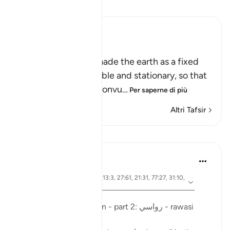
Leggi il Tafsir
Ibn Kathir (Abridged)
أَمَّن جَعَلَ الاٌّرْضَ قَرَاراً
(Is not He Who has made the earth as a fixed
abode,) meaning, stable and stationary, so that
it does not move or convu
…
Per saperne di più
Altri Tafsir
Lezioni
Ola Shoubaki
3 anni fa
·
ayah 41:10, 15:19, 13:3, 27:61, 21:31, 77:27, 31:10,
Riferimento
50:7, 16:15
pubblicato in
Arabic Gems
Mountains in the Qur'an - part 2: رواسي - rawasi