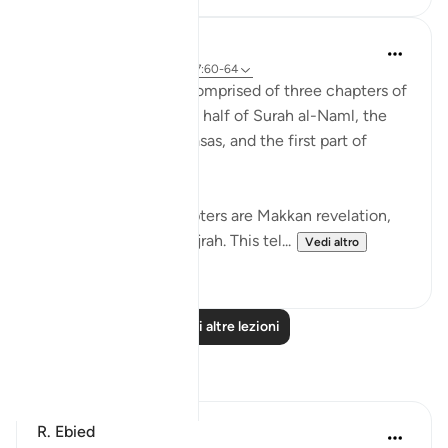
Abdul Nasir Jangda
3 anni fa
·
Riferimento
ayah 27:60-64
The twentieth juz’ is comprised of three chapters of
the Qur’an: the second half of Surah al-Naml, the
entirety of Surah al-Qasas, and the first part of
Surah al-Ankabut.
All three of these chapters are Makkan revelation,
revealed before the Hijrah. This tel...
Vedi altro
23
1
Leggi altre lezioni
Riflessi
R. Ebied