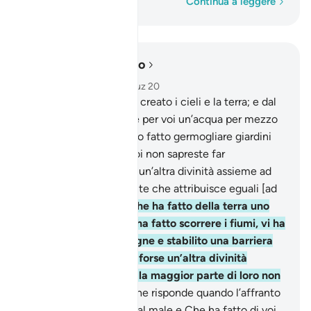
Parola per parola
Continua a leggere
Leggere nel contesto
Capitolo 27, Pagina 382, Juz 20
60
.
Egli è Colui Che ha creato i cieli e la terra; e dal
cielo ha fatto scendere per voi un’acqua per mezzo
della quale Noi abbiamo fatto germogliare giardini
rigogliosi; i cui alberi voi non sapreste far
germogliare. Vi è forse un’altra divinità assieme ad
Allah? No, quella è gente che attribuisce eguali [ad
Allah] .
61
.
Non è Lui Che ha fatto della terra uno
stabile rifugio, Che vi ha fatto scorrere i fiumi, vi ha
posto immobili montagne e stabilito una barriera
tra le due acque? Vi è forse un’altra divinità
assieme ad Allah? No, la maggior parte di loro non
sanno.
62
.
Non è Lui Che risponde quando l’affranto
Lo invoca, Che libera dal male e Che ha fatto di voi