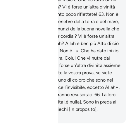
luogotenenti sulla terra? Vi è forse un’altra divinità
assieme ad Allah? Quanto poco riflettete!
63
.
Non è
Lui Che vi guida nelle tenebre della terra e del mare,
Colui Che invia i venti nunzi della buona novella che
precedono la Sua misericordia ? Vi è forse un’altra
divinità assieme ad Allah? Allah è ben più Alto di ciò
che [Gli] associano.
64
.
Non è Lui Che ha dato inizio
alla creazione e la reitera, Colui Che vi nutre dal
cielo e dalla terra? Vi è forse un’altra divinità assieme
ad Allah? Di’: «Producete la vostra prova, se siete
veridici».
65
.
Di’: «Nessuno di coloro che sono nei
cieli e sulla terra conosce l’invisibile, eccetto Allah» .
E non sanno quando saranno resuscitati.
66
.
La loro
conoscenza dell’altra vita [è nulla]. Sono in preda ai
dubbi, sono del tutto ciechi [in proposito],
-
Hamza Roberto Piccardo