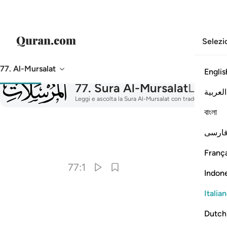
Selezi
77. Al-Mursalat
Englis
077
77
.
Sura Al-Mursalat
Le Invi
العربية
Leggi e ascolta la Sura Al-Mursalat con traduzione, tafsir
বাংলা
ارسی
França
77:1
Indon
Italia
Dutch