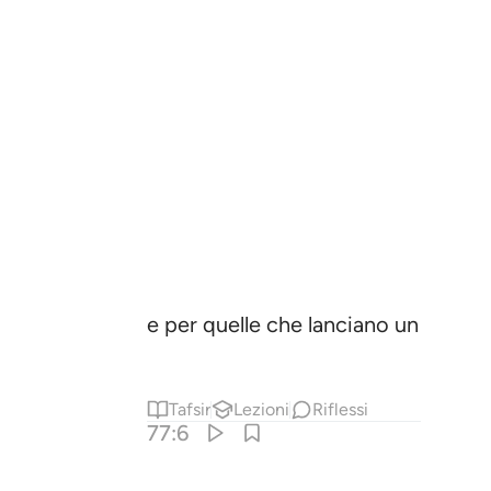
e per quelle che lanciano un monit
Tafsir
Lezioni
Riflessi
77:6