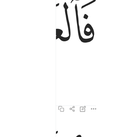
ﲄ
والناشرات نشرا ٣
وَٱلنَّـٰشِرَٰتِ نَشْرًۭا ٣