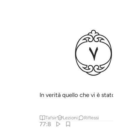
ﲗ
In verità quello che vi è stato prom
Tafsir
Lezioni
Riflessi
77:8