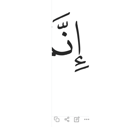
ﲔ
ﲕ
انما توعدون لواقع ٧
إِنَّمَا تُوعَدُونَ لَوَٰقِعٌۭ ٧