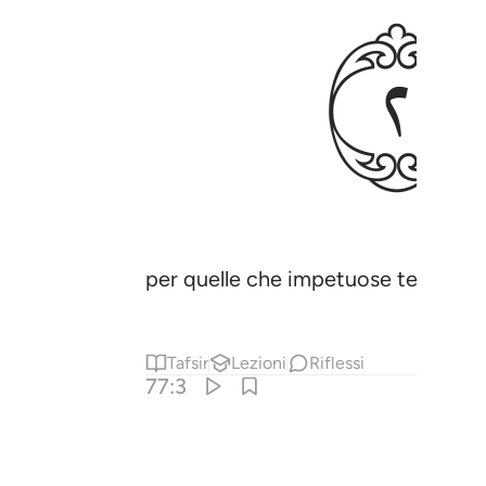
ﲆ
per quelle che impetuose tempest
Tafsir
Lezioni
Riflessi
77:3