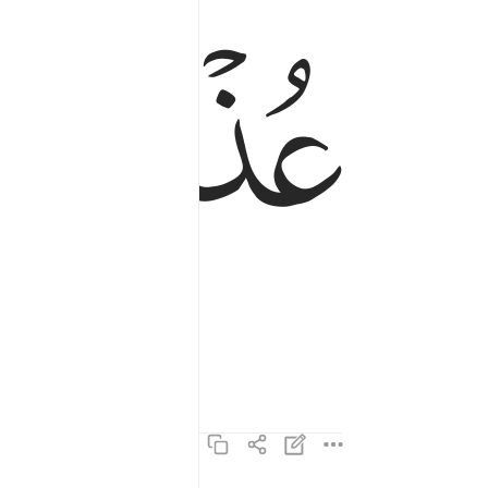
ﲐ
ﲑ
عذرا او نذرا ٦
عُذْرًا أَوْ نُذْرًا ٦