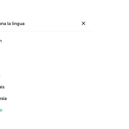
ona la lingua
Registrazione
Pagina
580
Juz
29
/
Hizb
58
h
ate
, recitazione audio, significato parola per parola e traslitterazione.
ف
Nel nome di Allah, il Compassionevole, il Misericordioso
is
esia
no