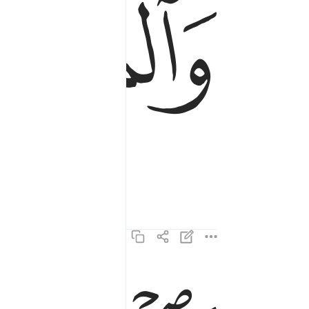
ﲁ
فالعاصفات عصفا ٢
فَٱلْعَـٰصِفَـٰتِ عَصْفًۭا ٢