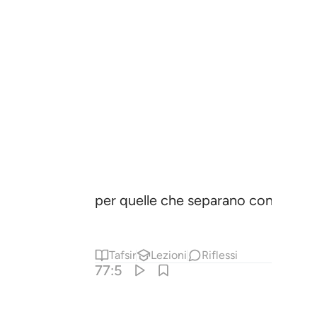
per quelle che separano con esatt
Tafsir
Lezioni
Riflessi
77:5