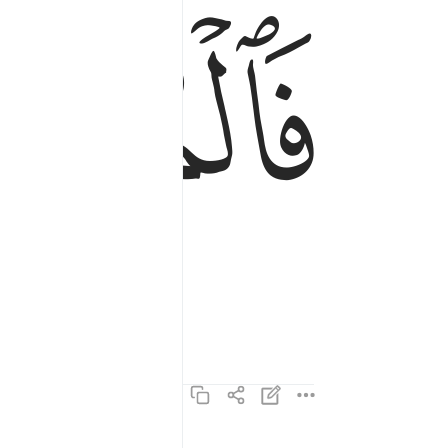
ﲍ
فالملقيات ذكرا ٥
فَٱلْمُلْقِيَـٰتِ ذِكْرًا ٥