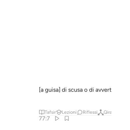
[a guisa] di scusa o di avvertimento
Tafsir
Lezioni
Riflessi
Qiraat
77:7