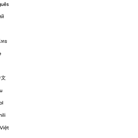
ﲂ
ﲃ
guês
ий
ไทย
e
中文
u
ol
ili
Việt