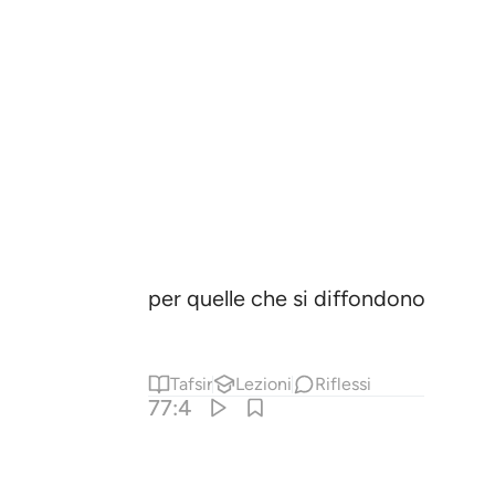
per quelle che si diffondono ampie
Tafsir
Lezioni
Riflessi
77:4