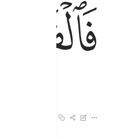
ﲊ
فَٱلْفَـٰرِقَـٰتِ فَرْقًۭا ٤