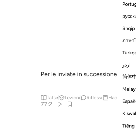
Portu
русск
Shqip
ภาษา
Türkç
اردو
Per le inviate in successione
,
1
简体
Melay
Tafsir
Lezioni
Riflessi
Hadith
Españ
77:2
Kiswah
Tiếng 