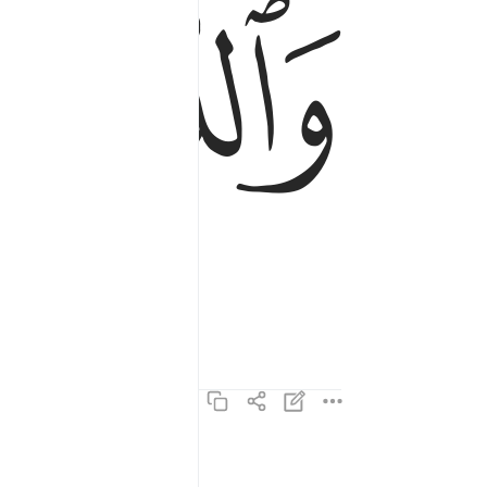
ﲇ
فالفارقات فرقا ٤