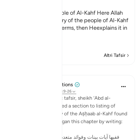
Ibn Kathir (Abridged)
The Story of the People of Al-Kahf Here Allah
tells us about the story of the people of Al-Kahf
in brief and general terms, then Heexplains it in
more
…
Per saperne di più
Altri Tafsir
Lezioni
Tulayhah Tafsir Translations
5 anni fa
·
Riferimento
ayah 18:9-26
In his book of thematic tafsir, sheikh ‘Abd al-
Rahman al-Sa’di devoted a section to listing of
benefits from the story of the Aṣḥaab al-Kahf found
in surah al-Kahf. He began this chapter by writing:
ففيها آيات بينات وفوائد متعددة : منها: أن قصة أصحاب