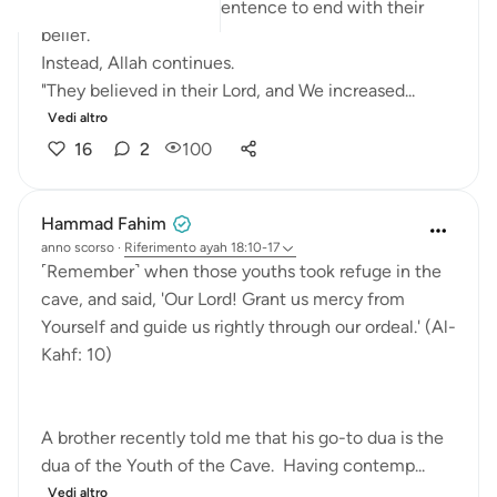
We might expect the sentence to end with their
belief.
Instead, Allah continues.
"They believed in their Lord, and We increased...
Vedi altro
16
2
100
Hammad Fahim
anno scorso
·
Riferimento
ayah 18:10-17
˹Remember˺ when those youths took refuge in the
cave, and said, 'Our Lord! Grant us mercy from
Yourself and guide us rightly through our ordeal.' (Al-
Kahf: 10)
A brother recently told me that his go-to dua is the
dua of the Youth of the Cave. Having contemp...
Vedi altro