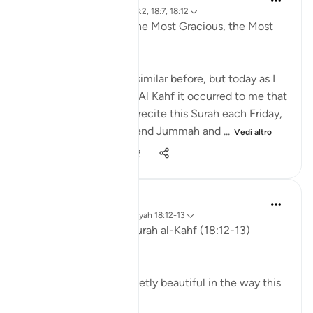
4 anni fa
·
Riferimento
ayah 18:2, 18:7, 18:12
In the Name of Allah the Most Gracious, the Most
Compassionate,
I have written slightly similar before, but today as I
was listening to Surah Al Kahf it occurred to me that
we are encouraged to recite this Surah each Friday,
men (and women) attend Jummah and ...
Vedi altro
19
3
1.302
ekaterina myachina
3 settimane fa
·
Riferimento
ayah 18:12-13
Friday Reflection — Surah al-Kahf (18:12-13)
The Quieter Miracle
There is something quietly beautiful in the way this
ayah unfolds.