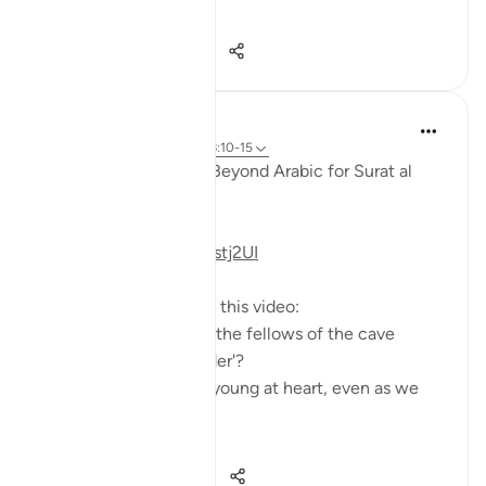
الكهف و...
Vedi altro
3
0
797
Fadel Soliman
6 anni fa
·
Riferimento
ayah 18:10-15
Taddabor (Pondering) Beyond Arabic for Surat al
Kahf 10-15
https://youtu.be/lbqgJstj2UI
Questions answered in this video:
- Is the persecution of the fellows of the cave
uncommon, or a 'wonder'?
- How can we remain young at heart, even as we
age physically?
...
Vedi altro
6
0
658