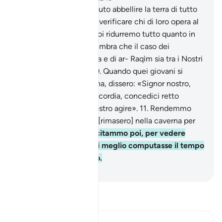
7
.
In verità abbiamo voluto abbellire la terra di tutto
quel che vi si trova per verificare chi di loro opera al
meglio;
8
.
e in verità, poi ridurremo tutto quanto in
suolo arido.
9
.
Non ti sembra che il caso dei
compagni della caverna e di ar- Raqìm sia tra i Nostri
segni meraviglioso ?
10
.
Quando quei giovani si
rifugiarono nella caverna, dissero: «Signor nostro,
concedici la Tua misericordia, concedici retto
comportamento nel nostro agire».
11
.
Rendemmo
sorde le loro orecchie, [rimasero] nella caverna per
molti anni.
12
.
Li resuscitammo poi, per vedere
quale delle due fazioni meglio computasse il tempo
che avevano trascorso.
-
Hamza Roberto Piccardo
Leggi il Tafsir