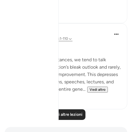
Vedi altro
2
0
Salah Soltan
8 anni fa
·
Riferimento
ayah 18:1-110
Hope despite the Pain
In our present circumstances, we tend to talk
endlessly about our nation’s bleak outlook and rarely,
if ever, offer hope for improvement. This depresses
our audiences in lessons, speeches, lectures, and
forums and creates an entire gene...
Vedi altro
5
0
Leggi altre lezioni