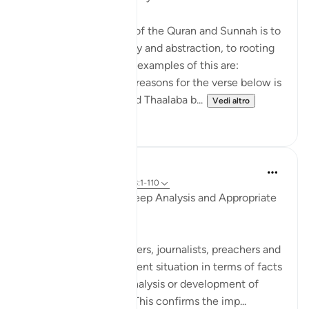
The general approach of the Quran and Sunnah is to
move away from theory and abstraction, to rooting
and application. Some examples of this are:
1. One of the reported reasons for the verse below is
that Maaz bin Jabal and Thaalaba b...
Vedi altro
9
2
Salah Soltan
8 anni fa
·
Riferimento
ayah 18:1-110
Accurate Diagnosis, Deep Analysis and Appropriate
Solution
Many writers, researchers, journalists, preachers and
imams portray the current situation in terms of facts
and figures, without analysis or development of
appropriate solutions. This confirms the imp...