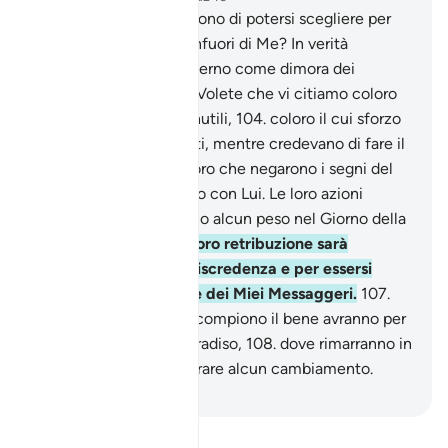
102
.
I miscredenti credono di potersi scegliere per
patroni i Miei servi all’infuori di Me? In verità
abbiamo preparato l’Inferno come dimora dei
miscredenti.
103
.
Di’: «Volete che vi citiamo coloro
le cui opere sono più inutili,
104
.
coloro il cui sforzo
in questa vita li ha sviati, mentre credevano di fare il
bene?».
105
.
Sono coloro che negarono i segni del
loro Signore e l’Incontro con Lui. Le loro azioni
falliscono e non avranno alcun peso nel Giorno della
Resurrezione.
106
.
La loro retribuzione sarà
l’Inferno, per la loro miscredenza e per essersi
burlati dei Miei segni e dei Miei Messaggeri.
107
.
Coloro che credono e compiono il bene avranno per
dimora i giardini del Paradiso,
108
.
dove rimarranno in
perpetuo senza desiderare alcun cambiamento.
-
Hamza Roberto Piccardo