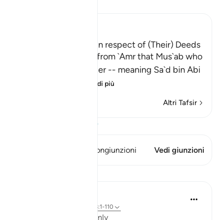
Leggi il Tafsir
Ibn Kathir (Abridged)
The Greatest Losers in respect of (Their) Deeds
Al-Bukhari recorded from `Amr that Mus`ab who
said: "I asked my father -- meaning Sa`d bin Abi
Waqqas -
…
Per saperne di più
Altri Tafsir
Visualizza il Corano
Questo versetto ha 1 Congiunzioni
Vedi giunzioni
Lezioni
Salah Soltan
8 anni fa
·
Riferimento
ayah 18:1-110
Applicable Research Only