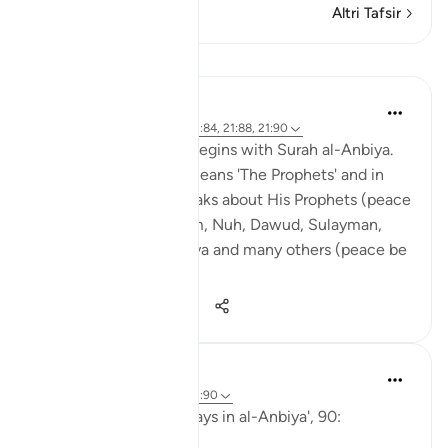
Altri Tafsir
Lezioni
Abdul Nasir Jangda
4 anni fa
·
Riferimento
ayah 21:84, 21:88, 21:90
The seventeenth juz’ begins with Surah al-Anbiya.
The word 'al-Anbiya' means 'The Prophets' and in
this chapter, Allah speaks about His Prophets (peace
be upon them): Ibrahim, Nuh, Dawud, Sulayman,
Ayyub, Yunus, Zakariyya and many others (peace be
upon all of ...
Vedi altro
19
1
297
Abu Eesa
5 anni fa
·
Riferimento
ayah 21:90
So, Allah jalla wa 'ala says in al-Anbiya', 90: