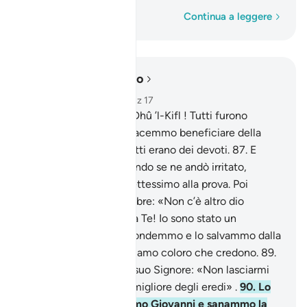
Parola per parola
Continua a leggere
Leggere nel contesto
Capitolo 21, Pagina 329, Juz 17
85
.
E Ismaele e Idris e Dhû ’l-Kifl ! Tutti furono
perseveranti,
86
.
che facemmo beneficiare della
Nostra misericordia: tutti erano dei devoti.
87
.
E
l’Uomo del Pesce , quando se ne andò irritato,
pensava che non lo mettessimo alla prova. Poi
implorò così nelle tenebre: «Non c’è altro dio
all’infuori di Te! Gloria a Te! Io sono stato un
ingiusto!» .
88
.
Gli rispondemmo e lo salvammo dalla
disperazione. Così salviamo coloro che credono.
89
.
E Zaccaria si rivolse al suo Signore: «Non lasciarmi
solo, Signore, Tu sei il migliore degli eredi» .
90
.
Lo
esaudimmo e gli demmo Giovanni e sanammo la