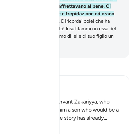
sua sposa . In verità s’affrettavano al bene, Ci
invocavano con amore e trepidazione ed erano
umili davanti a Noi.
91
.
E [ricorda] colei che ha
mantenuto la sua castità! Insufflammo in essa del
Nostro Spirito e facemmo di lei e di suo figlio un
segno per i mondi.
-
Hamza Roberto Piccardo
Leggi il Tafsir
Ibn Kathir (Abridged)
Zakariyya and Yahya
Allah tells us of His servant Zakariyya, who
asked Allah to grant him a son who would be a
Prophet after him. The story has already
…
Per saperne di più