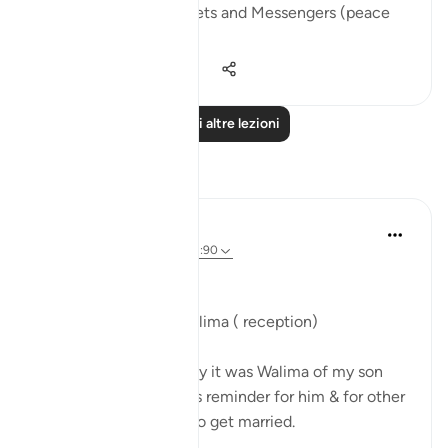
We see that the Prophets and Messengers (peace
be upo...
Vedi altro
46
5
204
Leggi altre lezioni
Riflessi
Parveen Ahmed
2 anni fa
·
Riferimento
ayah 21:90
Bismillah
Nasiha on Bunnay’s Walima ( reception)
Alhamdulillah yesterday it was Walima of my son
and I want to share this reminder for him & for other
young who are about to get married.