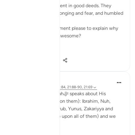
'They were always fervent in good deeds. They
called upon Us out of longing and fear, and humbled
themselves before Us.'
Can you give me a moment please to explain why
the Prophets were so awesome?
This ayah fo...
Vedi altro
7
0
361
Abdul Nasir Jangda
3 anni fa
·
Riferimento
ayah 21:84, 21:88-90, 21:69
In Surah al-Anbiya, Allahﷻ speaks about His
Prophets (peace be upon them): Ibrahim, Nuh,
Dawud, Sulayman, Ayyub, Yunus, Zakariyya and
many others (peace be upon all of them) and we
find a recurring theme.