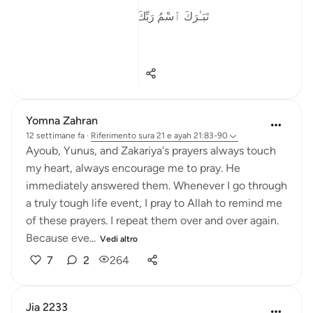
تَبَـٰرَكَ ٱسْمُ رَبِّكَ ذِى ٱلْجَلَـٰلِ وَٱلْإِكْرَامِ ٧٨
I begin w...
Vedi altro
12
9
47
Yomna Zahran
12 settimane fa
·
Riferimento
sura 21 e ayah 21:83-90
Ayoub, Yunus, and Zakariya's prayers always touch
my heart, always encourage me to pray. He
immediately answered them. Whenever I go through
a truly tough life event, I pray to Allah to remind me
of these prayers. I repeat them over and over again.
Because eve...
Vedi altro
7
2
264
Jia 2233