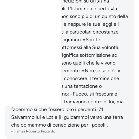
Muhammad (pace e benedizioni su di lui) ha
caratteristiche universali. L’IsIàm non è certo «la
religione degli arabi» (non sono più di un quinto della
totalità dei musulmani) e neppure le sue leggi e i
suoi precetti sono legati a particolari circostanze
storiche o ambiente geografico. «Sarete
musulmani?»: sarete sottomessi alla Sua volontà.
Ricordiamo che IsIàm significa sottomissione ad
Allah e i «musulmani» sono quelli che la vivono
pienamente e coscientemente. «Non so se ciò…»:
non so se il fatto di non conoscere il termine che
Allah vi ha concesso sia una tentazione o
un’illusione.
69
.
Dicemmo: «Fuoco, sii frescura e
pace per Abramo» .
70
.
Tramarono contro di lui, ma
facemmo sì che fossero loro i perdenti.
71
.
Salvammo lui e Lot e [li guidammo] verso una terra
che colmammo di benedizione per i popoli .
-
Hamza Roberto Piccardo