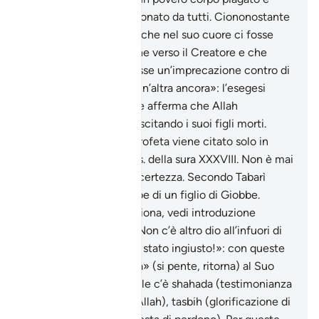
sanguinolento, abbandonato da tutti. Ciononostante
Giobbe non lasciò mai che nel suo cuore ci fosse
spazio per l’ingratitudine verso il Creatore e che
dalle sue labbra sfuggisse un’imprecazione contro di
Lui. «la sua famiglia e un’altra ancora»: l’esegesi
attinge alla tradizione e afferma che Allah
compensò Giobbe risuscitando i suoi figli morti.
«Dhu ’l-Kifl»: questo profeta viene citato solo in
questo passo e nel vers. della sura XXXVIII. Non è mai
stato identificato con certezza. Secondo Tabarì
(XXVII, 73-si tratterebbe di un figlio di Giobbe.
«l’Uomo del Pesce»: Giona, vedi introduzione
dell’omonima sura x. «Non c’è altro dio all’infuori di
Te! Gloria a Te! Io sono stato ingiusto!»: con queste
parole Giona fa «tawba» (si pente, ritorna) al Suo
Signore. In queste parole c’è shahada (testimonianza
di fede nell’Unicità di Allah), tasbih (glorificazione di