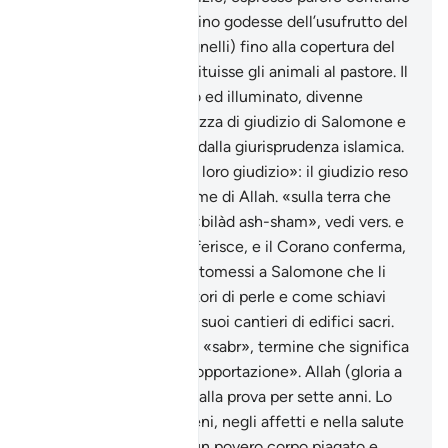
e suggerì che il contadino godesse dell’usufrutto del
gregge (lana, latte e agnelli) fino alla copertura del
danno subito e poi restituisse gli animali al pastore. Il
parere fu ritenuto equo ed illuminato, divenne
proverbiale della saggezza di giudizio di Salomone e
fu in seguito acquisito dalla giurisprudenza islamica.
«Fummo testimoni del loro giudizio»: il giudizio reso
dai profeti è reso in nome di Allah. «sulla terra che
abbiamo benedetta»: «bilàd ash-sham», vedi vers. e
la nota. La tradizione riferisce, e il Corano conferma,
che i dèmoni erano sottomessi a Salomone che li
utilizzava come pescatori di perle e come schiavi
nelle sue miniere e nei suoi cantieri di edifici sacri.
Giobbe è il simbolo del «sabr», termine che significa
«pazienza, costanza, sopportazione». Allah (gloria a
Lui l’Altissimo) lo mise alla prova per sette anni. Lo
colpì duramente nei beni, negli affetti e nella salute
fisica, riducendolo ad un povero corpo piagato e