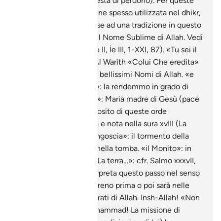
Allah) e istighfar (richiesta di perdono). Per queste
ragioni tale formula viene spesso utilizzata nel dhikr,
il ricordo di Allah. In base ad una tradizione in questo
versetto si troverebbe il Nome Sublime di Allah. Vedi
Appendice (vedi anche II, İe III, 1-XXI, 87). «Tu sei il
migliore degli eredi»: Al Warìth «Colui Che eredita»
è uno dei novantanove bellissimi Nomi di Allah. «e
sanammo la sua sposa»: la rendemmo in grado di
procreare. «colei che…»: Maria madre di Gesù (pace
su di entrambi). A proposito di queste orde
apocalittiche vedi nota e nota nella sura xvIII (La
Caverna). «la grande angoscia»: il tormento della
morte: l’interrogatorio nella tomba. «il Monito»: in
questo caso la Toràh. «La terra…»: cfr. Salmo xxxvII,
L’esegesi islamica interpreta questo passo nel senso
che anche il potere terreno prima o poi sarà nelle
mani dei credenti timorati di Allah. Insh-Allah! «Non
ti mandammo…» o Muhammad! La missione di