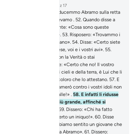
Capitolo 21, Pagina 327, Juz 17
51
.
Siamo Noi che conducemmo Abramo sulla retta
via, Noi che lo conoscevamo .
52
.
Quando disse a
suo padre e alla sua gente: «Cosa sono queste
statue in cui credete?».
53
.
Risposero: «Trovammo i
nostri avi che le adoravano».
54
.
Disse: «Certo siete
stati nell’errore più palese, voi e i vostri avi».
55
.
Dissero: «Sei venuto con la Verità o stai
scherzando?».
56
.
Disse: «Certo che no! Il vostro
Signore è il Signore dei cieli e della terra, è Lui che li
ha creati e io sono tra coloro che lo attestano.
57
.
E
[giuro] per Allah che tramerò contro i vostri idoli non
appena volterete le spalle!» .
58
.
E infatti li ridusse
in briciole, eccetto il più grande, affinché si
rivolgessero ad esso .
59
.
Dissero: «Chi ha fatto
questo ai nostri dèi è certo un iniquo!».
60
.
Disse
[qualcuno di loro]: «Abbiamo sentito un giovane che
li disprezzava: si chiama Abramo».
61
.
Dissero: