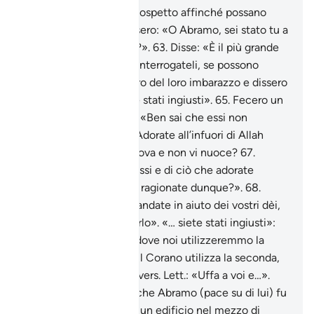
«Conducetelo al loro cospetto affinché possano
testimoniare» .
62
.
Dissero: «O Abramo, sei stato tu a
far questo ai nostri dèi?».
63
.
Disse: «È il più grande
di loro che lo ha fatto. Interrogateli, se possono
parlare!».
64
.
Si avvidero del loro imbarazzo e dissero
tra loro: «Davvero siete stati ingiusti».
65
.
Fecero un
voltafaccia [e dissero]: «Ben sai che essi non
parlano!» .
66
.
Disse: «Adorate all’infuori di Allah
qualcuno che non vi giova e non vi nuoce?
67
.
Vergognatevi di voi stessi e di ciò che adorate
all’infuori di Allah! Non ragionate dunque?».
68
.
Dissero: «Bruciatelo e andate in aiuto dei vostri dèi,
se siete [in grado] di farlo». «… siete stati ingiusti»:
come già in altri passi dove noi utilizzeremmo la
prima persona plurale, il Corano utilizza la seconda,
vedi anche più sotto il vers. Lett.: «Uffa a voi e…».
Riferisce la tradizione che Abramo (pace su di lui) fu
precipitato dal tetto di un edificio nel mezzo di