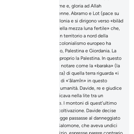
un’enorme pira in fiamme e, gloria ad Allah
l’Altissimo, ne uscì indenne. Abramo e Lot (pace su
di loro) lasciano la Babilonia e si dirigono verso «bilàd
’ash- shâm», «la terra della mezza luna fertile» che,
tradizionalmente, era un territorio a nord della
penisola arabica che il colonialismo europeo ha
suddiviso in Siria, Libano, Palestina e Giordania. La
meta dei due profeti è proprio la Palestina. In questo
versetto è interessante notare come la «baraka» (la
benedizione, la pienezza) di quella terra riguarda «i
popoli» (è il significato di «‘âlamîn» in questo
contesto), cioè l’intera umanità. Davide, re e giudice
dei Figli di Israele, giudicava nella lite tra un
agricoltore e un pastore. I montoni di quest’ultimo
avevano distrutto una coltivazione. Davide decise
che la proprietà del gregge passasse al danneggiato
a titolo di indennizzo. Salomone, che aveva undici
anni e assisteva al giudizio, espresse parere contrario