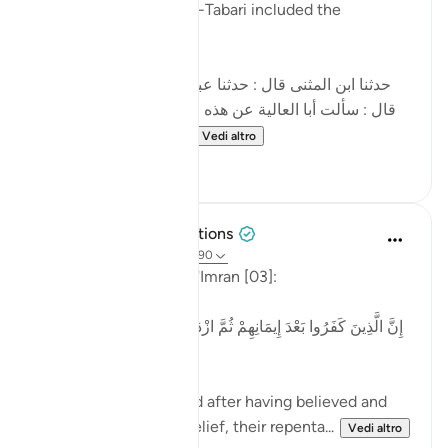
Muhammad ibn Jarir al-Tabari included the
following narration:
[حدثنا ابن المثنى قال : حدثنا عبد الأعلى قال : حدثنا داود
قال : سألت أبا العالية عن هذه الآية : ' إن الذين كفروا بعد
إيمانهم ثم ازدادوا كفرا...
Vedi altro
5
3
Tulayhah Tafsir Translations
4 anni fa
·
Riferimento
ayah 3:90
Allah says in surah Aal 'Imran [03]:
[إِنَّ الَّذِينَ كَفَرُوا بَعْدَ إِيمَانِهِمْ ثُمَّ ازْدَادُوا كُفْرًا لَّن تُقْبَلَ تَوْبَتُهُمْ
وَأُولَٰئِكَ هُمُ الضَّالُّونَ]
'Those who disbelieved after having believed and
then increased in disbelief, their repenta...
Vedi altro