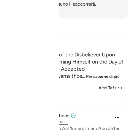
castigo doloroso e nessuno li soccorrerà.
-
Hamza Roberto Piccardo
Leggi il Tafsir
Ibn Kathir (Abridged)
Neither Repentance of the Disbeliever Upon
Death, Nor His Ransoming Himself on the Day of
Resurrection Shall be Accepted
Allah threatens and warns thos
…
Per saperne di più
Altri Tafsir
Lezioni
Tulayhah Tafsir Translations
2 anni fa
·
Riferimento
ayah 3:90
In his tafsir of this surah Aal 'Imran, Imam Abu Ja'far