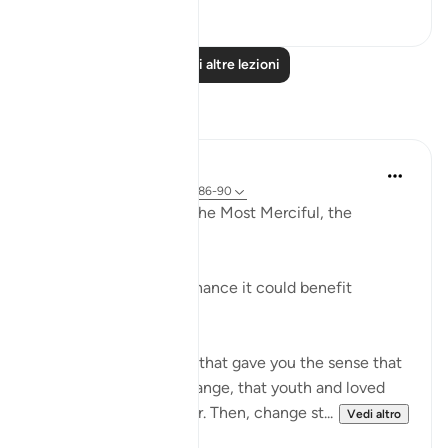
1
0
Leggi altre lezioni
Riflessi
Razia Zahra
2 anni fa
·
Riferimento
ayah 3:86-90
In the Name of Allah, the Most Merciful, the
Especially Merciful,
Advice to myself perchance it could benefit
another.
The world was a place that gave you the sense that
things would never change, that youth and loved
ones would last forever. Then, change st...
Vedi altro
21
1