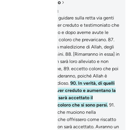
Leggere nel contesto
Capitolo 3, Pagina 61, Juz 3
86
.
Potrebbe mai Allah guidare sulla retta via genti
che rinnegano dopo aver creduto e testimoniato che
il Messaggero è veridico e dopo averne avute le
prove? Allah non guida coloro che prevaricano.
87
.
Loro ricompensa sarà la maledizione di Allah, degli
angeli e di tutti gli uomini.
88
.
[Rimarranno in essa] in
perpetuo. Il castigo non sarà loro alleviato e non
avranno alcuna dilazione,
89
.
eccetto coloro che poi
si pentiranno e si emenderanno, poiché Allah è
perdonatore, misericordioso.
90
.
In verità, di quelli
che rinnegano dopo aver creduto e aumentano la
loro miscredenza, non sarà accettato il
pentimento. Essi sono coloro che si sono persi.
91
.
Quanto ai miscredenti che muoiono nella
miscredenza, quand’anche offrissero come riscatto
tutto l’oro della terra, non sarà accettato. Avranno un