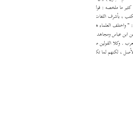
guês
ملخصه : قوله : ( إِنَّآ أَنْزَلْنَاهُ قُرْآناً عَرَبِيّاً لَّعَلَّكُمْ تَعْقِلُونَ ) وذلك
 الكتب ، بأشرف اللغات ، على أشرف الرسل ، بسفارة أشرف الملائكة ، وكا
ий
 واختلف العلماء هل يمكن أن يقال : فى القرآن شئ غير عربى " .قال أبو ع
 عن ابن عباس ومجاهد وعكرمة بأن فيه من غير العربى مثل : سجيل ، والمشكاة
ไทย
لعرب . وكلا القولين صواب - إن شاء الله - .ووجه الجمع بينهما أن هذه الأل
صل ، لكنهم لما تكلموا بها نسبت إليهم ، وصارت لهم لغة ، فظهر بهذا البي
e
中文
u
ol
ili
Việt