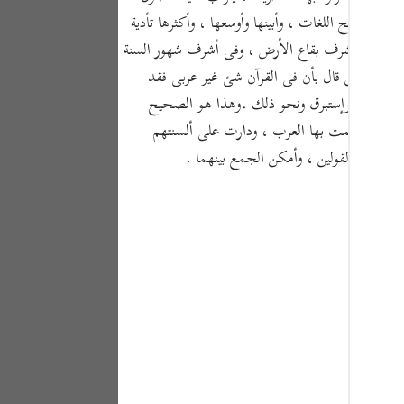
Portu
 لأن لغة العرب أفصح اللغات ، وأبينها وأوسعها ، وأكثرها تأدية
ن ذلك فى أشرف بقاع الأرض ، وفى أشرف شهور السنة
русск
بيدة : من قال بأن فى القرآن شئ غير عربى فقد
Shqip
 ، واليم ، وإستبرق ونحو ذلك .وهذا هو الصحيح
ภาษา
فاظ لما تكلمت بها العرب ، ودارت على ألسنتهم
ان صحة القولين ، وأمكن الجمع بينهما .
Türkç
اردو
简体
Melay
Españ
Kiswah
Tiếng 