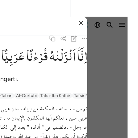
Masuk
اِنَّاۤ
اَنْزَلْنٰهُ
قُرْءٰنًا
عَرَبِیًّا
ngerti.
السعدي Al-Sa'di
Tafsir Muyassar
Tafsir Ibn Kathir
Al-Qurtubi
-Tabari
ثم بين - سبحانه - الحكمة من إنزاله بلسان عربى مبين فقال 
عربى مبين ، لعلكم أيها المكلفون بالإِيمان به ، ت
عز وجل - .فالضمير فى " أنزلناه " يعود إلى الكتا
أنكروا أن يكون هذا القرآن من عند الله .وجملة ( لّ