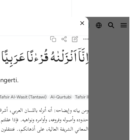
Masuk
اِنَّاۤ
اَنْزَلْنٰهُ
قُرْءٰنًا
عَرَبِیًّا
ngerti.
Tafsir Al-Wasit (Tantawi)
Al-Qurtubi
Tafsir Ibn Kathir
Tafsir Muyassar
ومن بيانه وإيضاحه:
أنه أنزله باللسان العربي، أشر
حدوده وأصوله وفروعه، وأوامره ونواهيه. فإذا عقلت
المعاني الشريفة العالية، على أذهانكم،. فتنتقلو